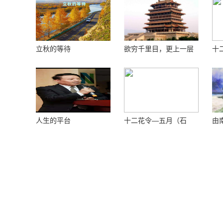
立秋的等待
欲穷千里目，更上一层
十
楼 ——登鹳鹊楼感怀
花
人生的平台
十二花令—五月（石
由
榴）