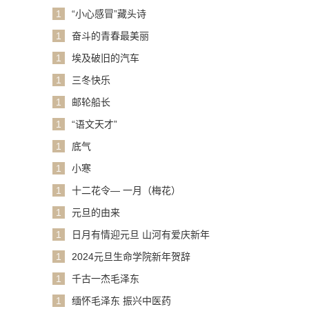
1
“小心感冒”藏头诗
1
奋斗的青春最美丽
1
埃及破旧的汽车
1
三冬快乐
1
邮轮船长
1
“语文天才”
1
底气
1
小寒
1
十二花令— 一月（梅花）
1
元旦的由来
1
日月有情迎元旦 山河有爱庆新年
1
2024元旦生命学院新年贺辞
1
千古一杰毛泽东
1
缅怀毛泽东 振兴中医药