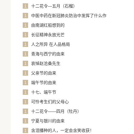
1
十二花令—五月（石榴）
1
中医中药在新冠肺炎防治中发挥了什么作
用？
1
由南湖红船想到的
1
长征精神永放光芒
1
人之所异 在人品格局
1
青海与西宁的由来
1
哀悼赵沧桑先生
1
父亲节的由来
1
端午节的由来
1
十七、端午节
1
可怜考生们的父母心
1
十二花令——四月（牡丹）
1
宁夏与银川的由来
1
含泪播种的人，一定会含笑收获！