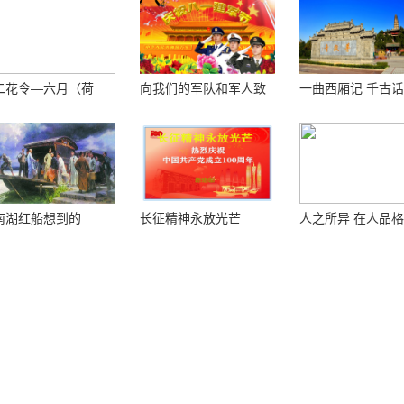
二花令—六月（荷
向我们的军队和军人致
一曲西厢记 千古
）
敬！
南湖红船想到的
长征精神永放光芒
人之所异 在人品