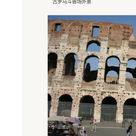
古罗马斗兽场外景