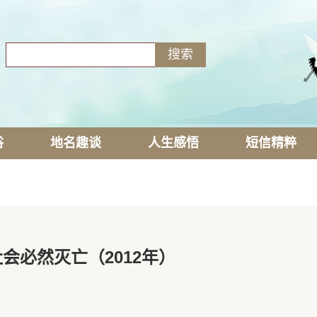
俗
地名趣谈
人生感悟
短信精粹
会必然灭亡（2012年）