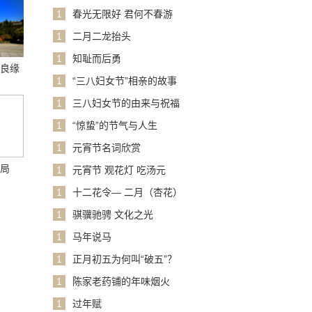
1
春光无限好 君何不春游
1
二月二龙抬头
1
知耻而后勇
话良缘
1
“三八妇女节”相亲的故事
1
三八妇女节的由来与祝福
1
“惊蛰”的节气与人生
1
元宵节名词欣赏
格局
1
元宵节 观花灯 吃汤元
1
十二花令— 二月（杏花）
1
骐骥驰骋 文化之光
1
马年说马
1
正月初五为何叫“破五”？
1
陈家老药铺的年味烟火
1
过年赋