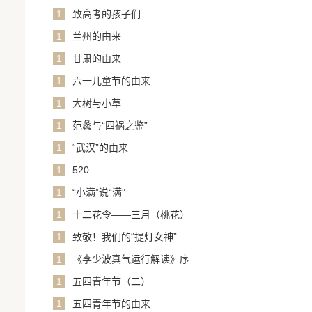
1
致高考的孩子们
1
兰州的由来
1
甘肃的由来
1
六一儿童节的由来
1
大树与小草
1
范蠡与“四祸之鉴”
1
“武汉”的由来
1
520
1
“小满”说“满”
1
十二花令——三月（桃花）
1
致敬！我们的“提灯女神”
1
《李少波真气运行解读》序
1
五四青年节（二）
1
五四青年节的由来