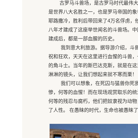
古罗马斗兽场，是古罗马时代最伟大
是世界八大名胜之一，也是罗马帝国的象
耶路撒冷，胜利后带回来了4万名俘虏，
八年才建成了这座举世闻名的斗兽场。中
建成后，都是一部血腥的历史。
我到意大利旅游。据导游介绍，斗兽场
祝和狂欢，天天在这里进行血惺的斗兽，
的角斗士。当年的斯巴达克斯，就是在这
淋淋的镜头，让我们想起来就不寒而栗！
我们可以想象，在死囚与猛兽你死我活
惨，何等的血惺！而在现场观赏取乐的统
何等的残忍与腐朽，他们把奴隶视为动物
了人性。 在愚昧的时代，生命也被愚昧