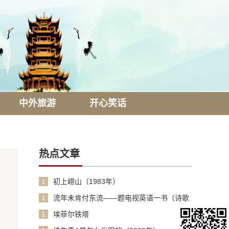
中外旅游
开心笑话
热点文章
1
初上崂山（1983年）
1
流年未肯付东流——题电视英语一书（诗歌
1990年）
1
埃菲尔铁塔