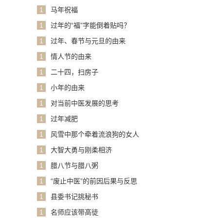
1
马年祝福
1
过年的“福”字能倒着贴吗？
1
过年、春节与元旦的由来
1
情人节的由来
1
二十四，扫房子
1
小年的由来
1
对当前中医发展的思考
1
过年减肥
1
风雪中那个牵着流浪狗的女人
1
大智大勇与刚柔相济
1
腊八节与腊八粥
1
“废止中医”的前因后果与反思
1
县委书记挑秘书
1
名师应该带高徒