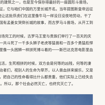
的建筑之一，也是至今保存得最好的一座圆形斗兽场，
征，它与咱们中国的万里长城齐名。当年提图斯皇帝远征
他让这批俘虏们在这里像牛马一样没日没夜地劳动，干了
国有孟姜女哭倒长城的故事，而古罗马斗兽场，从开工到
完工的时候，古罗马王室与贵族们举行了一百天的庆
一共斗死了一千多头狮子老虎等猛兽和一百多个勇猛彪悍
里像一头困狮一样拼死博斗着的┅┅斯巴达克思电影里血
，生死相拼的时候，双方会是何等的凶残，何等的凄
治者们，视别人的生命为草芥，以人兽血拼来娱乐，又是
，把自己的性命看得比什么都贵重，他们实际上已经失去
了。所以，那个社会必然灭亡，也终究灭亡了。