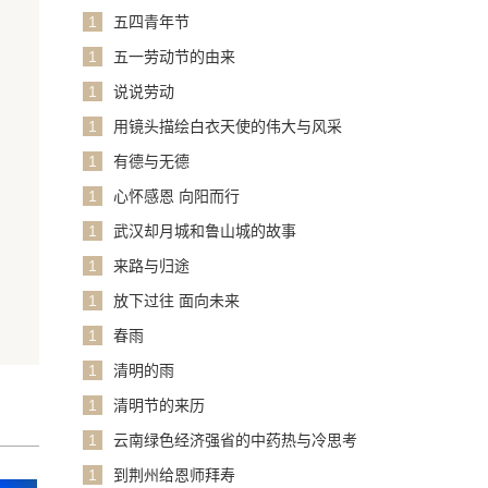
1
五四青年节
1
五一劳动节的由来
1
说说劳动
1
用镜头描绘白衣天使的伟大与风采
1
有德与无德
1
心怀感恩 向阳而行
1
武汉却月城和鲁山城的故事
1
来路与归途
1
放下过往 面向未来
1
春雨
1
清明的雨
1
清明节的来历
1
云南绿色经济强省的中药热与冷思考
1
到荆州给恩师拜寿