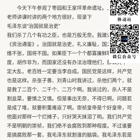
今天下午参观了枣园和王家坪革命遗址。上午王诚安
老师讲课时讲的两个地方很好，现录下
毛泽东谈“治国就是治吏”
我们杀了几个有功之臣，也是万般无奈。我建议重读一下
《资治通鉴》。治国就是治吏，礼义廉耻，国之四维。四
维不张，国将不国。如果臣下一个个都寡廉鲜耻，贪污无
度，胡作非为，而国家还没有办法治理他们，那么天下一
定大乱，老百姓一定要当李自成。国民党是这样，共产党
也是这样。杀张子善、刘青山时我讲过，杀他们两个，就
是救了二百个、二千个、二万个啊。我说过的，杀人不是
割韭菜，要慎之又慎。但是事出无奈，不得已啊。问题若
是成了堆，就要积重难返了啊。崇祯皇帝是个好皇帝，可
他面对那样一个烂摊子，只好哭天抹泪了哟。我们共产党
不是明朝的崇祯，我们绝不会腐败到那种程度。不过谁要
是搞腐败那一套，我毛泽东就割谁的脑袋。我毛泽东若是