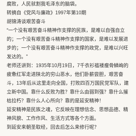
腐败，人民就割我毛泽东的脑袋。
转摘自《党风与廉政》1997年第10期
胡锦涛谈艰苦奋斗
“一个没有艰苦奋斗精神作支撑的民族，是难以自强自立
的；一个没有艰苦奋斗精神作支撑的国家，是难以发展进
步的；一个没有艰苦奋斗精神作支撑的政党，是难以兴旺
发达的。”
老师还讲到：1935年10月19日，7千衣衫褴褛瘦骨鳞峋的
疲惫红军走进陕北的穷山恶水，他们卧薪尝胆，艰苦奋
斗，13年后从这里走向全国，打败四百万国民党军队，建
立新中国。靠什么反败为胜？靠什么由弱到强？靠什么摧
枯拉朽？靠什么人心所向？靠的是延安精神！
延安精神是民族之魂，它反映在理想信念、思想品德、精
神风貌、工作作风、生活方式等各个方面。
到延安来朝圣取经，回去后怎么来修行呢？