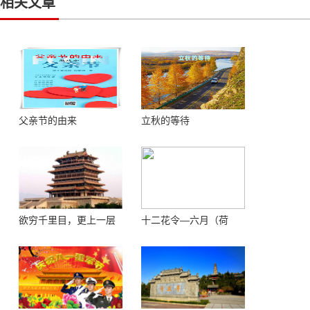
相关文章
父亲节的由来
立秋的等待
欲穷千里目，更上一层
十二花令—六月（荷
楼 ——登鹳鹊楼感怀
花）