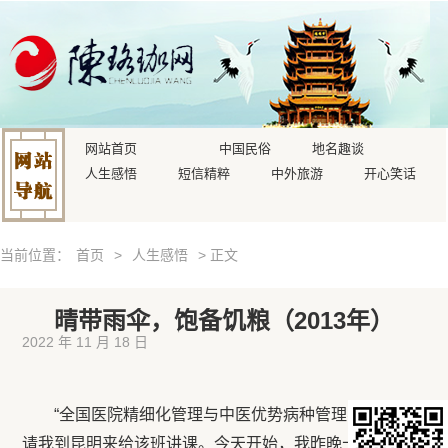
网站首页
中国民俗
地名趣谈
人生感悟
短信精粹
中外旅游
开心笑话
当前位置：
首页
>
人生感悟
> 正文
晴带雨伞，饱备饥粮（2013年）
2022 年 11 月 18 日
“全国医院精细化管理与中医优势病种管理学习班”邀
请我到昆明来给该班讲课。今天开始，我昨晚十点飞到昆