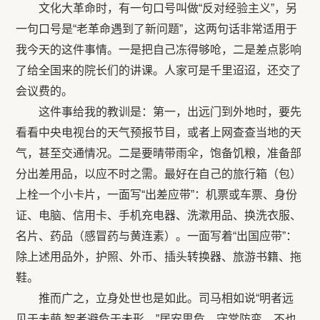
文化大革命时，有一句口号叫做“反对经验主义”，另
一句口号是“老革命遇到了新问题”，这两句话非常适用于
我今天的这件事情。一是把自己冻得够呛，二是差点影响
了给全国来的院长们的讲课。人家可是千里迢迢，还交了
会议费的。
这件事给我的教训是：第一，出远门到外地时，要先
看看中央电视台的天气预报节目，或者上网查查当地的天
气，甚至交通情况。二是要晴带雨伞，饱备饥粮，准备部
分出差用品，以应不时之需。最好在自己的旅行箱（包）
上栓一个小卡片，一面写“出差应带”：机票或车票、身份
证、电脑、信用卡、手机充电器、洗漱用品、换洗衣服、
名片、药品（感冒药与黄连素）。一面写着“出国应带”：
除上述用品外，护照、外币、插头转换器、旅游书籍、拖
鞋。
推而广之，立身处世也是如此。司马相如说“明者远
见于未萌,智者避危于未形。”居安思危，守常防变，不也