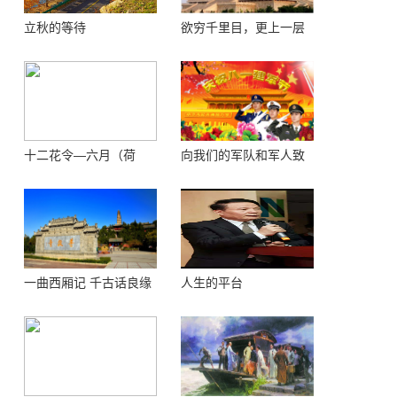
立秋的等待
欲穷千里目，更上一层
楼 ——登鹳鹊楼感怀
十二花令—六月（荷
向我们的军队和军人致
花）
敬！
一曲西厢记 千古话良缘
人生的平台