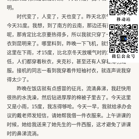
明。
时代变了，人变了，天也变了。昨天北京气温30度，
今天31度。我想，到了南方的云南，那边还有热带雨林
呢，那肯定比北京要热得多，所以我就只穿了一件短袖衬
衣到昆明来了。哪里料到，昨晚一下飞机，就觉得很冷，
这里在下雨，才15度，比北京冬天放暖气时的18度还要
低，人们都穿着秋衣，夹克衫，甚至还有人穿着薄羽绒
服。接机的同志一看到我穿着件短袖衬衣，就连声说我穿
得太少了。
昨晚在饭店就有点感冒的征兆，流清鼻涕，我赶快用
很热的水洗澡，然后钻进厚厚的棉被子里去了。今天这里
又是小雨，15度，我冻得够呛。今天一早，我就给承办会
议的戴老师发短信，请她帮我借一件衣服来。上午讲课的
时候，她给我送来了她先生的一件西服，这才避免了讲课
时的鼻涕流淌。