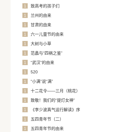
1
致高考的孩子们
1
兰州的由来
1
甘肃的由来
1
六一儿童节的由来
1
大树与小草
1
范蠡与“四祸之鉴”
1
“武汉”的由来
1
520
1
“小满”说“满”
1
十二花令——三月（桃花）
1
致敬！我们的“提灯女神”
1
《李少波真气运行解读》序
1
五四青年节（二）
1
五四青年节的由来