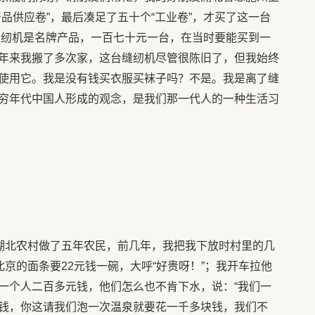
品供应卷”，最后凑足了五十个“工业卷”，才买了这一台
”缝纫机是名牌产品，一百七十元一台，在当时要能买到一
年来我搬了多次家，这台缝纫机尽管很陈旧了，但我始终
使用它。我是没有钱买衣服买袜子吗？不是。我是离了缝
穷年代中国人形成的观念，是我们那一代人的一种生活习
湖北农村做了五年农民，前几年，我把我下放时村里的几
北京的面条要22元钱一碗，大呼“好贵呀！”；我开车拉他
一个人二百多元钱，他们怎么也不肯下水，说：“我们一
钱，你这请我们泡一次温泉就要花一千多块钱，我们不