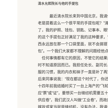
清水允熙院长与他的手提包
最近清水院长来到中国北京，我请他
老是提着这么一个很平常的手提包呢？”
了，我的护照、钱包、钥匙、记事本、眼
的这个手提包正好满足了我的这种要求，
西永远放在那一个口袋里面，就不会搞错
包”。一个我们大家都不理解的问题经他
任何事情都有它的原因，不管它的结果
时不知道原因而已。我担任处长、副司长
服的习惯，我的内衣和袜子一直是补了再
后来同事说我：“现在都这个时代了，你
十四年前我结婚时买了一台上海产的“飞
应“票”或“证”，要想买一台缝纫机需要五
供应卷”，我们武汉人叫做“工业卷”，而
嫁妆或家当就是缝纫机，没有办法，我请