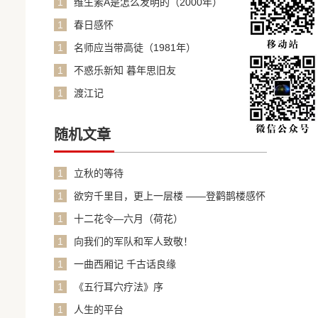
1
维生素A是怎么发明的（2000年）
1
春日感怀
1
名师应当带高徒（1981年）
1
不惑乐新知 暮年思旧友
1
渡江记
随机文章
1
立秋的等待
1
欲穷千里目，更上一层楼 ——登鹳鹊楼感怀
1
十二花令—六月（荷花）
1
向我们的军队和军人致敬！
1
一曲西厢记 千古话良缘
1
《五行耳穴疗法》序
1
人生的平台