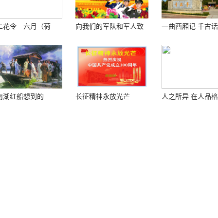
二花令—六月（荷
向我们的军队和军人致
一曲西厢记 千古
）
敬！
南湖红船想到的
长征精神永放光芒
人之所异 在人品