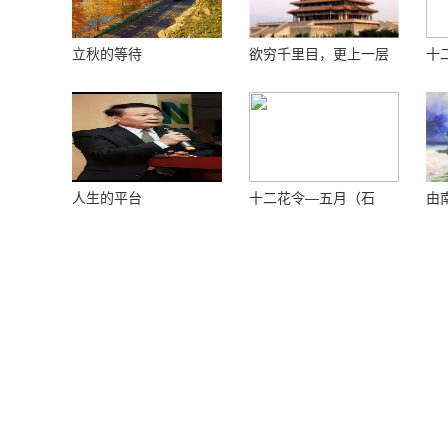
立秋的等待
欲穷千里目，更上一层
十
楼 ——登鹳鹊楼感怀
花
人生的平台
十二花令—五月（石
由
榴）