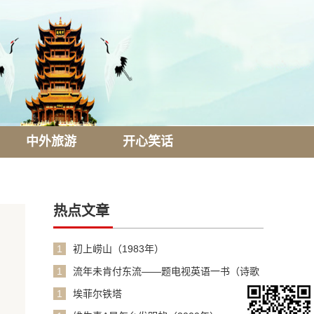
中外旅游
开心笑话
热点文章
1
初上崂山（1983年）
1
流年未肯付东流——题电视英语一书（诗歌
1990年）
1
埃菲尔铁塔