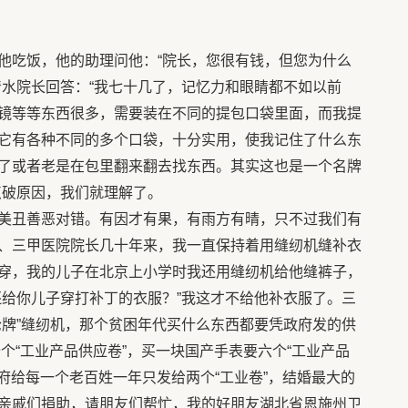
吃饭，他的助理问他：“院长，您很有钱，但您为什么
清水院长回答：“我七十几了，记忆力和眼睛都不如以前
镜等等东西很多，需要装在不同的提包口袋里面，而我提
它有各种不同的多个口袋，十分实用，使我记住了什么东
了或者老是在包里翻来翻去找东西。其实这也是一个名牌
点破原因，我们就理解了。
美丑善恶对错。有因才有果，有雨方有晴，只不过我们有
、三甲医院院长几十年来，我一直保持着用缝纫机缝补衣
穿，我的儿子在北京上小学时我还用缝纫机给他缝裤子，
还给你儿子穿打补丁的衣服？”我这才不给他补衣服了。三
轮牌”缝纫机，那个贫困年代买什么东西都要凭政府发的供
十个“工业产品供应卷”，买一块国产手表要六个“工业产品
政府给每一个老百姓一年只发给两个“工业卷”，结婚最大的
亲戚们捐助，请朋友们帮忙，我的好朋友湖北省恩施州卫