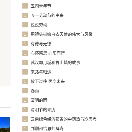
1
五四青年节
1
五一劳动节的由来
1
说说劳动
1
用镜头描绘白衣天使的伟大与风采
1
有德与无德
1
心怀感恩 向阳而行
1
武汉却月城和鲁山城的故事
1
来路与归途
1
放下过往 面向未来
1
春雨
1
清明的雨
1
清明节的来历
1
云南绿色经济强省的中药热与冷思考
1
到荆州给恩师拜寿