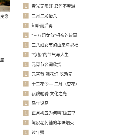
1
春光无限好 君何不春游
1
二月二龙抬头
话良缘
1
知耻而后勇
1
“三八妇女节”相亲的故事
1
三八妇女节的由来与祝福
1
“惊蛰”的节气与人生
格局
1
元宵节名词欣赏
1
元宵节 观花灯 吃汤元
1
十二花令— 二月（杏花）
1
骐骥驰骋 文化之光
1
马年说马
1
正月初五为何叫“破五”？
1
陈家老药铺的年味烟火
1
过年赋