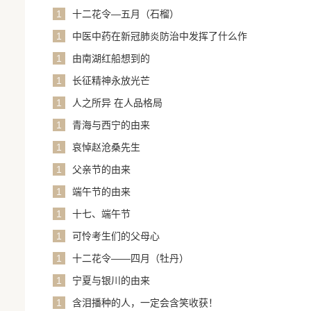
1
十二花令—五月（石榴）
1
中医中药在新冠肺炎防治中发挥了什么作
用？
1
由南湖红船想到的
1
长征精神永放光芒
1
人之所异 在人品格局
1
青海与西宁的由来
1
哀悼赵沧桑先生
1
父亲节的由来
1
端午节的由来
1
十七、端午节
1
可怜考生们的父母心
1
十二花令——四月（牡丹）
1
宁夏与银川的由来
1
含泪播种的人，一定会含笑收获！