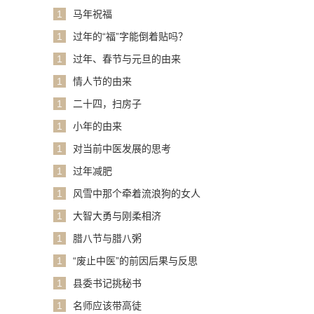
1
马年祝福
1
过年的“福”字能倒着贴吗？
1
过年、春节与元旦的由来
1
情人节的由来
1
二十四，扫房子
1
小年的由来
1
对当前中医发展的思考
1
过年减肥
1
风雪中那个牵着流浪狗的女人
1
大智大勇与刚柔相济
1
腊八节与腊八粥
1
“废止中医”的前因后果与反思
1
县委书记挑秘书
1
名师应该带高徒