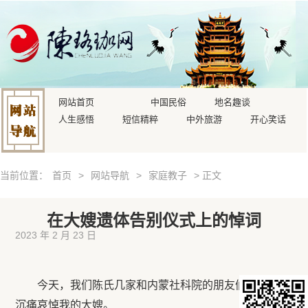
网站首页
中国民俗
地名趣谈
人生感悟
短信精粹
中外旅游
开心笑话
当前位置：
首页
>
网站导航
>
家庭教子
> 正文
在大嫂遗体告别仪式上的悼词
2023 年 2 月 23 日
今天，我们陈氏几家和内蒙社科院的朋友们，在这里
沉痛哀悼我的大嫂。