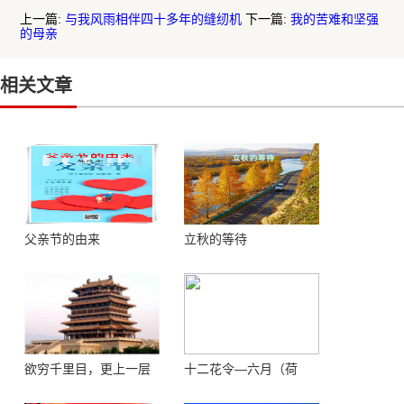
上一篇:
与我风雨相伴四十多年的缝纫机
下一篇:
我的苦难和坚强
的母亲
相关文章
父亲节的由来
立秋的等待
欲穷千里目，更上一层
十二花令—六月（荷
楼 ——登鹳鹊楼感怀
花）