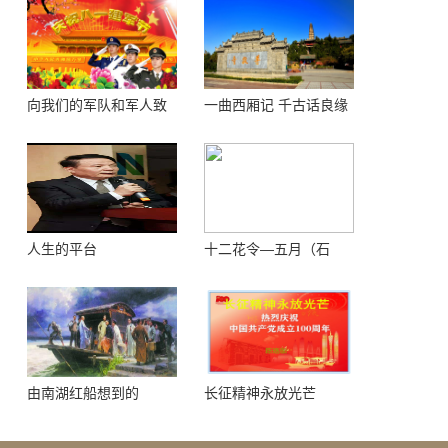
向我们的军队和军人致
一曲西厢记 千古话良缘
敬！
人生的平台
十二花令—五月（石
榴）
由南湖红船想到的
长征精神永放光芒