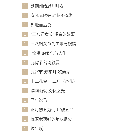
1
到荆州给恩师拜寿
1
春光无限好 君何不春游
1
知耻而后勇
1
“三八妇女节”相亲的故事
1
三八妇女节的由来与祝福
1
“惊蛰”的节气与人生
1
元宵节名词欣赏
1
元宵节 观花灯 吃汤元
1
十二花令— 二月（杏花）
1
骐骥驰骋 文化之光
1
马年说马
1
正月初五为何叫“破五”？
1
陈家老药铺的年味烟火
1
过年赋