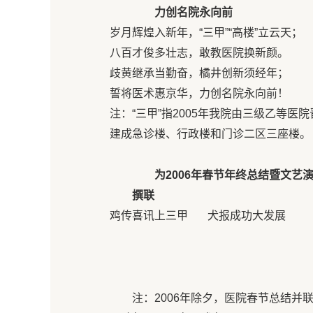
力创名院永向前
岁月辉煌入新年，“三甲”“高楼”立云天；
八百才俊多壮志，敢教医院换新颜。
歧黄继承当勤奋，橘井创新须经年；
誓将医术惠京华，力创名院永向前！
注：“三甲”指2005年我院由三级乙等医
建成急诊楼、行政楼和门诊二区三座楼。
为2006年春节年终总结暨文艺
撰联
鸡传喜讯上三甲 犬报成功大发展
注：2006年除夕，医院春节总结并