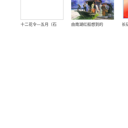
十二花令—五月（石
由南湖红船想到的
长
榴）