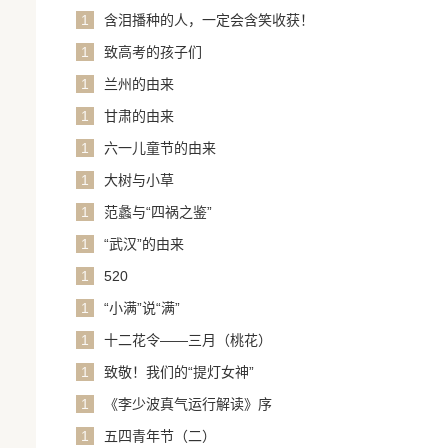
1
含泪播种的人，一定会含笑收获！
1
致高考的孩子们
1
兰州的由来
1
甘肃的由来
1
六一儿童节的由来
1
大树与小草
1
范蠡与“四祸之鉴”
1
“武汉”的由来
1
520
1
“小满”说“满”
1
十二花令——三月（桃花）
1
致敬！我们的“提灯女神”
1
《李少波真气运行解读》序
1
五四青年节（二）