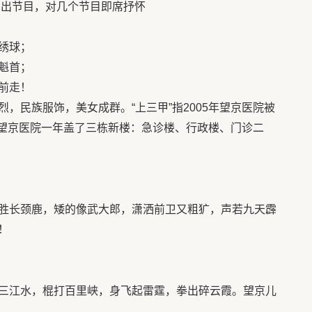
演出节目，对几个节目即席抒怀
绣球；
魁首；
前走！
，民族服饰，美女成群。“上三甲”指2005年望京医院被
5年望京医院一年盖了三栋新楼：急诊楼、行政楼、门诊二
胜长颈鹿，矮的像武大郎，潇洒前卫又粗犷，声若九天霹
！
三江水，棍打百里峡，身飞起雷霆，拳出碎云霞。望京儿