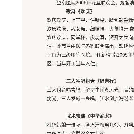
望京医院2006年元旦联欢会，观各
歌舞《欢庆》
欢庆欢庆，上三甲，住新楼，腰包鼓鼓像
欢庆欢庆，靓女舞，细腰扭，大幕拉开咱
欢庆欢庆，同举杯，庆功酒，迈开大步向
注：此节目由医院各科联合演出，欢快热烈
评审为三级甲等医院。“住新楼”指200
区，当年开工当年入住。
三人独唱组合《唱吉祥》
三人组合唱吉祥，望京牛仔真风光：高的
雳光。三人发威一亮嗓，江水倒流海潮涨
武术表演《中华武术》
杜鹃姑娘一枝花，须眉汗颜男儿夸。刀劈
女多奇志，文武双全女儿花。