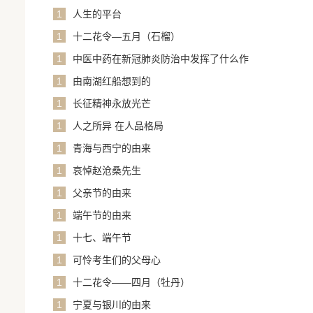
1
人生的平台
1
十二花令—五月（石榴）
1
中医中药在新冠肺炎防治中发挥了什么作
用？
1
由南湖红船想到的
1
长征精神永放光芒
1
人之所异 在人品格局
1
青海与西宁的由来
1
哀悼赵沧桑先生
1
父亲节的由来
1
端午节的由来
1
十七、端午节
1
可怜考生们的父母心
1
十二花令——四月（牡丹）
1
宁夏与银川的由来