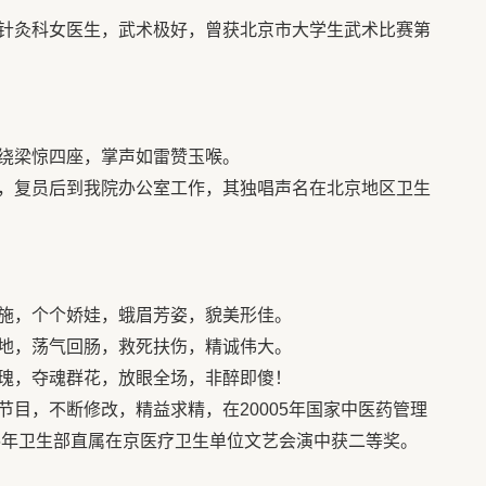
针灸科女医生，武术极好，曾获北京市大学生武术比赛第
绕梁惊四座，掌声如雷赞玉喉。
，复员后到我院办公室工作，其独唱声名在北京地区卫生
施，个个娇娃，蛾眉芳姿，貌美形佳。
地，荡气回肠，救死扶伤，精诚伟大。
瑰，夺魂群花，放眼全场，非醉即傻！
目，不断修改，精益求精，在20005年国家中医药管理
06年卫生部直属在京医疗卫生单位文艺会演中获二等奖。