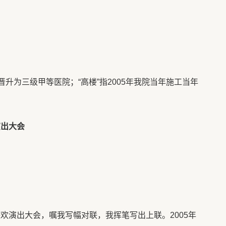
院晋升为三级甲等医院；“高楼”指2005年我院当年施工当年
演出大会
联欢演出大会，嘱我写幅对联，我挥笔写出上联。2005年