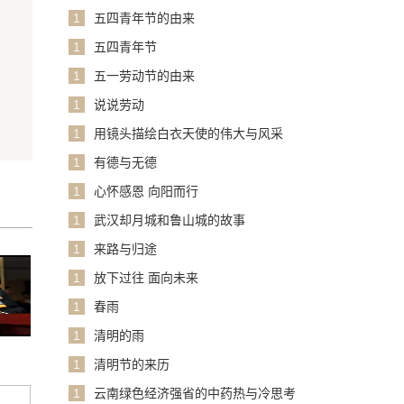
1
五四青年节的由来
1
五四青年节
1
五一劳动节的由来
1
说说劳动
1
用镜头描绘白衣天使的伟大与风采
1
有德与无德
1
心怀感恩 向阳而行
1
武汉却月城和鲁山城的故事
1
来路与归途
1
放下过往 面向未来
1
春雨
1
清明的雨
1
清明节的来历
1
云南绿色经济强省的中药热与冷思考