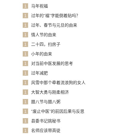
1
马年祝福
1
过年的“福”字能倒着贴吗？
1
过年、春节与元旦的由来
1
情人节的由来
1
二十四，扫房子
1
小年的由来
1
对当前中医发展的思考
1
过年减肥
1
风雪中那个牵着流浪狗的女人
1
大智大勇与刚柔相济
1
腊八节与腊八粥
1
“废止中医”的前因后果与反思
1
县委书记挑秘书
1
名师应该带高徒