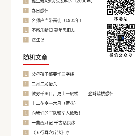
1
维生素A是怎么发明的（2000年）
1
春日感怀
1
名师应当带高徒（1981年）
1
不惑乐新知 暮年思旧友
1
渡江记
随机文章
1
父母孩子都要学三字经
1
二月二龙抬头
1
欲穷千里目，更上一层楼 ——登鹳鹊楼感怀
1
十二花令—六月（荷花）
1
向我们的军队和军人致敬！
1
一曲西厢记 千古话良缘
1
《五行耳穴疗法》序