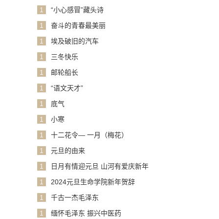
1
“小心感冒”藏头诗
1
奋斗的青春最美丽
1
埃及破旧的汽车
1
三冬快乐
1
邮轮船长
1
“语文天才”
1
底气
1
小寒
1
十二花令— 一月（梅花）
1
元旦的由来
1
日月有情迎元旦 山河有爱庆新年
1
2024元旦生命学院新年贺辞
1
千古一杰毛泽东
1
缅怀毛泽东 振兴中医药