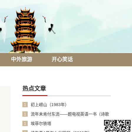
中外旅游
开心笑话
热点文章
1
初上崂山（1983年）
1
流年未肯付东流——题电视英语一书（诗歌
1990年）
1
埃菲尔铁塔