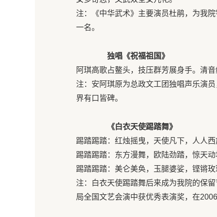
注：《中华武术》主要演员杜鹃，为我院
一名。
独唱《祝福祖国》
阿琪高歌占鳌头，技压群芳展身手。清音
注：安阿琪原为总政文工团独唱声乐演员
界有口皆碑。
《白衣天使踢踏舞》
踢踏踢踏：红烛摇曳，天使凡下，人人西
踢踏踢踏：东方漫舞，欧陆劲踏，惊天动
踢踏踢踏：美仑美奂，玉腿婆娑，铿锵玫
注：白衣天使踢踏舞后来成为我院的保留节
局全国文艺会演中获优秀表演奖，在20