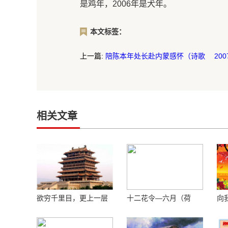
是鸡年，2006年是犬年。
本文标签：
上一篇:
陪陈本年处长赴内蒙感怀（诗歌 200
相关文章
欲穷千里目，更上一层
十二花令—六月（荷
向
楼 ——登鹳鹊楼感怀
花）
敬