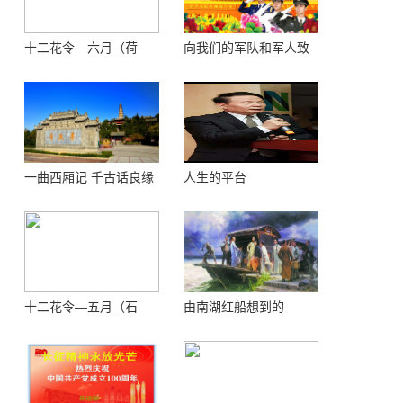
十二花令—六月（荷
向我们的军队和军人致
花）
敬！
一曲西厢记 千古话良缘
人生的平台
十二花令—五月（石
由南湖红船想到的
榴）