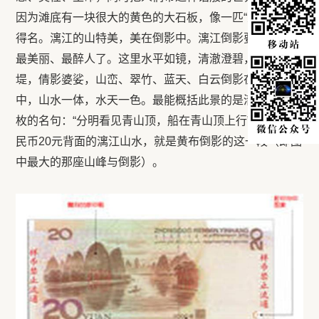
因为滩底有一块很大的黄色的大石板，像一匹“大黄布”而
得名。漓江的山特美，美在倒影中。漓江倒影要数黄布滩
最美丽、最醉人了。这里水平如镜，清澈澄碧，绿竹护
堤，倩影婆娑，山峦、翠竹、蓝天、白云倒影在碧水之
中，山水一体，水天一色。最能概括此景的是清朝诗人袁
枚的名句：“分明看见青山顶，船在青山顶上行”。新版人
民币20元背面的漓江山水，就是黄布倒影的这一段（即图
中最大的那座山峰与倒影）。