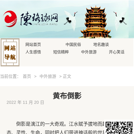
网站首页
中国民俗
地名趣谈
人生感悟
短信精粹
中外旅游
开心笑话
当前位置：
首页
>
中外旅游
> 正文
黄布倒影
2022 年 11 月 20 日
倒影是漓江的一大奇观。江水赋予拔地而起的山以动
态、灵性、生命，同时把人们带进神话般的世界。黄布滩