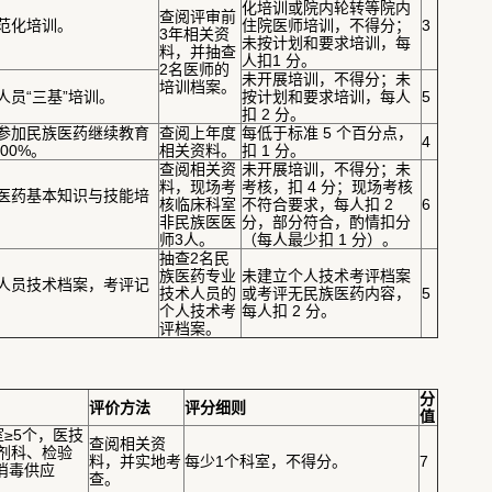
化培训或院内轮转等院内
查阅评审前
规范化培训。
住院医师培训，不得分；
3
3年相关资
未按计划和要求培训，每
料，并抽查
人扣1 分。
2名医师的
未开展培训，不得分；未
培训档案。
人员“三基”培训。
按计划和要求培训，每人
5
扣 2 分。
员参加民族医药继续教育
查阅上年度
每低于标准 5 个百分点，
4
00%。
相关资料。
扣 1 分。
查阅相关资
未开展培训，不得分；未
料，现场考
考核，扣 4 分；现场考核
族医药基本知识与技能培
核临床科室
不符合要求，每人扣 2
6
非民族医医
分，部分符合，酌情扣分
师3人。
（每人最少扣 1 分）。
抽查2名民
族医药专业
未建立个人技术考评档案
术人员技术档案，考评记
技术人员的
或考评无民族医药内容，
5
个人技术考
每人扣 2 分。
评档案。
分
评价方法
评分细则
值
室≥5个，医技
查阅相关资
药剂科、检验
料，并实地考
每少1个科室，不得分。
7
消毒供应
查。