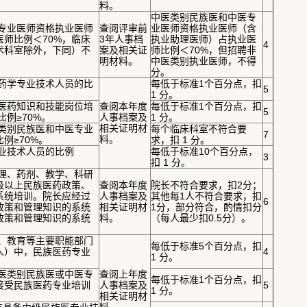
料。
中医类别民族医和中医专
医专业医师资格执业医师
查阅评审前
业医师资格执业医师（含
师比例＜70%，临床
3年人事档
执业助理医师）占执业医
4
术科室除外，下同）不
案及相关证
师比例＜70%，但招聘非
。
明材料。
中医类别执业医师，不得
分。
占药学专业技术人员的比
每低于标准1个百分点，扣
5
1 分。
族医药知识和技能岗位培
查阅本年度
每低于标准1个百分点，扣
5
比例≥70%。
人事档案及
1 分。
相关证明材
医类别民族医和中医专业
每个临床科室不符合要
7
料。
例≥70%。
求，扣 1 分。
专业技术人员的比例
每低于标准10个百分点，
3
扣 1 分。
护理、药剂、教学、科研
级以上民族医药政策、
查阅本年度
院长不符合要求，扣2分；
系统培训。院长应经过
人事档案及
其他每1人不符合要求，扣
6
政策和管理知识的系统
相关证明材
1分，部分符合，酌情扣分
政策和管理知识的系统
料。
（每人最少扣0.5分）。
研、教育等主要职能部门
每低于标准5个百分点，扣
人）中，民族医药专业
4
1 分。
中医类别民族医或中医专
查阅上年度
每低于标准1个百分点，扣
接受民族医药专业培训
人事档案及
5
1 分。
相关证明材