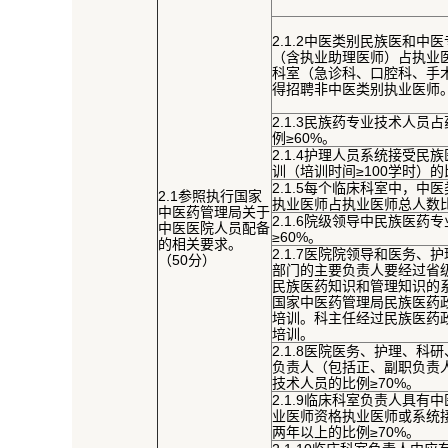
2.1.2中医类别民族医和中
（含执业助理医师）占执业医
科室（急诊科、口腔科、手
得招聘非中医类别执业医师
2.1.3民族药专业技术人员
例≥60%。
2.1.4护理人员系统接受民
训（培训时间≥100学时）的
2.1.5每个临床科室中，中
2.1参照执行国家
执业医师占执业医师总人数比
中医药管理局关于
2.1.6院级领导中民族医药
中医医院人员配备
≥60%。
的相关要求。
2.1.7医院院领导和医务、
（50分）
部门的主要负责人要经过省
民族医药知识和管理知识的
国家中医药管理局民族医药
培训。科主任经过民族医药
培训。
2.1.8医院医务、护理、科
负责人（包括正、副职负责
技术人员的比例≥70%。
2.1.9临床科室负责人具有
业医师资格执业医师或系统
两年以上的比例≥70%。