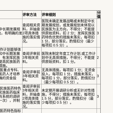
分
评审
方法
评审细则
值
医院未确定发展战略或未制定中长
查阅相关资
期发展规划，或发展规划未体现以
定中长期发展规
料，并抽查
民族医为主方向，不得分；不能提
向，有明确的发
2项具体措
供原始资料，扣 2 分；发挥民族医
3
施的落实情
药特色优势的措施未落实，每项扣
况。
1 分，部分落实，酌情扣分（最少
每项扣 0.5 分）。
度工作计划能够体
和中长期发展
查阅评审前
医院未制定年度工作计划,或工作计
，有发挥民族
3年相关资
划中无具体措施，不得分；不能提
2
提高民族医药
料。
供原始资料，扣 1 分。
措施。
民族医重点专科、
无具体措施，每项扣 1 分；无资金
查阅评审前
医药人才培养
投入，每项扣 1 分，措施未落实，
3年相关资
3
确的资金投
每项扣 1 分，部分落实，酌情扣分
料。
（最少每项扣 0.5 分）。
查阅评审前
影响民族医药特色
3年相关资
未定期开展调研分析或无针对性措
民族医药临床
料，并抽查
施，不得分；措施未落实，每项扣
有系统的调研
3
2项具体措
1.5 分，部分落实，酌情扣分（最
一次），并制
施的落实情
少每项扣 0.5 分）。
况。
民族医药特色指标