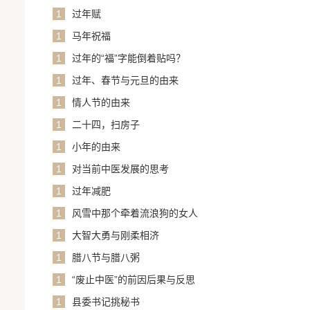
1
过年赋
1
马年祝福
1
过年的“福”字能倒着贴吗？
1
过年、春节与元旦的由来
1
情人节的由来
1
二十四，扫房子
1
小年的由来
1
对当前中医发展的思考
1
过年减肥
1
风雪中那个牵着流浪狗的女人
1
大智大勇与刚柔相济
1
腊八节与腊八粥
1
“废止中医”的前因后果与反思
1
县委书记挑秘书