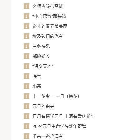
1
名师应该带高徒
1
“小心感冒”藏头诗
1
奋斗的青春最美丽
1
埃及破旧的汽车
1
三冬快乐
1
邮轮船长
1
“语文天才”
1
底气
1
小寒
1
十二花令— 一月（梅花）
1
元旦的由来
1
日月有情迎元旦 山河有爱庆新年
1
2024元旦生命学院新年贺辞
1
千古一杰毛泽东