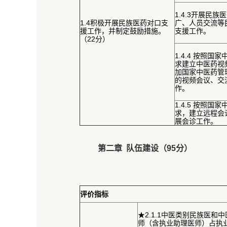
1.4.3开展民
1.4积极开展民族医药对口支
广、人员交流等
援工作，并制定鼓励措施。
支援工作。
（22分）
1.4.4 按照国
求建立中医药视
加国家中医药管
的视频会议、交
作。
1.4.5 按照国
求，建立远程会
展会诊工作。
第二章 队伍建设（95分）
评价指标
★2.1.1中医类别民族医和
师（含执业助理医师）占执业