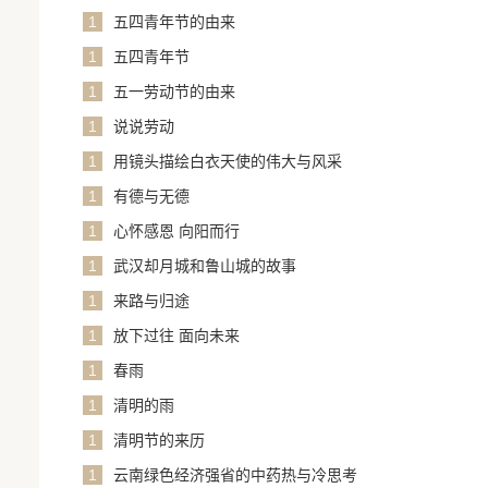
1
五四青年节的由来
1
五四青年节
1
五一劳动节的由来
1
说说劳动
1
用镜头描绘白衣天使的伟大与风采
1
有德与无德
1
心怀感恩 向阳而行
1
武汉却月城和鲁山城的故事
1
来路与归途
1
放下过往 面向未来
1
春雨
1
清明的雨
1
清明节的来历
1
云南绿色经济强省的中药热与冷思考