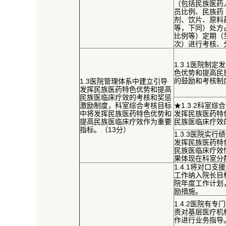
（包括民族医药
员比例、民族药
剂、饮片、原料
等，下同）处方
比例等）定期（
次）进行考核、
1.3.1医院制
色优势和提高民
的鼓励和考核制
1.3医院管理体系中建立引导
发挥民族医药特色优势和提高
民族医临床疗效的考核和奖惩
激励制度，科室综合考核目标
★1.3.2科室
中将发挥民族医药特色优势和
发挥民族医药特
提高民族医临床疗效作为重要
民族医临床疗效
指标。（13分）
1.3.3医院实行
发挥民族医药特
民族医临床疗效
果体现在科室分
1.4.1将对口
工作纳入院长目
院年度工作计划
励措施。
1.4.2医院有
责对基层医疗机
作进行业务指导