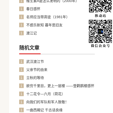
1
维生素A是怎么发明的（2000年）
1
春日感怀
1
名师应当带高徒（1981年）
1
不惑乐新知 暮年思旧友
1
渡江记
随机文章
1
武汉渡江节
1
父亲节的由来
1
立秋的等待
1
欲穷千里目，更上一层楼 ——登鹳鹊楼感怀
1
十二花令—六月（荷花）
1
向我们的军队和军人致敬！
1
一曲西厢记 千古话良缘