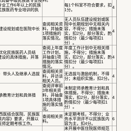
料。
应有具备中级民族医专业技
专业工作6年以上的民族
每1个科室不符合要求，扣
4
民族医药专业培训的执
1分。
无人员队伍建设规划或医
查阅相关资
院中长期规划中无相关内
伍建设规划或在医院中长
料，并抽查
容，不得分；措施未落
4
1项措施的
实，扣2分，部分落实，酌
落实情况。
情扣分（最少每项扣1
分）。
查阅上年度
年度工作计划中无相关措
有优化民族医药人员结
工作计划，
施，不得分；措施未落
建设的具体措施，并落
并抽查1项
实，扣2分，部分落实，酌
4
措施的落实
情扣分（最少每项扣1
情况。
分）。
查阅相关资
科）带头人及继承人选拔
无选拔与激励机制，不得
料，并访谈
4
分；未组织实施，扣2分。
相关人员。
查阅评审前
未制定师承教育计划和具
3年相关资
体措施，不得分；措施未
师承教育计划和具体措
料，并抽查
落实，扣2分，部分落实，
4
1项具体措
酌情扣分（最少每项扣1
施的落实情
分）。
况。
中西医结合医院、民族医
未定期考核，不得分；业
查阅相关资
核内容》要求，开展以
务水平测评不以民族医内
6
料。
医师定期考核工作。
容为主，扣4分。
未开展中医住院医师规范