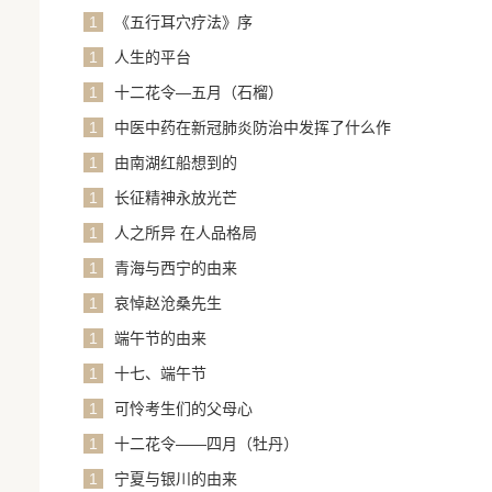
1
《五行耳穴疗法》序
1
人生的平台
1
十二花令—五月（石榴）
1
中医中药在新冠肺炎防治中发挥了什么作
用？
1
由南湖红船想到的
1
长征精神永放光芒
1
人之所异 在人品格局
1
青海与西宁的由来
1
哀悼赵沧桑先生
1
端午节的由来
1
十七、端午节
1
可怜考生们的父母心
1
十二花令——四月（牡丹）
1
宁夏与银川的由来