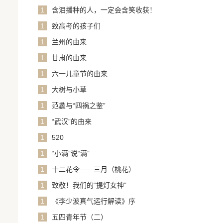
1
含泪播种的人，一定会含笑收获！
1
致高考的孩子们
1
兰州的由来
1
甘肃的由来
1
六一儿童节的由来
1
大树与小草
1
范蠡与“四祸之鉴”
1
“武汉”的由来
1
520
1
“小满”说“满”
1
十二花令——三月（桃花）
1
致敬！我们的“提灯女神”
1
《李少波真气运行解读》序
1
五四青年节（二）