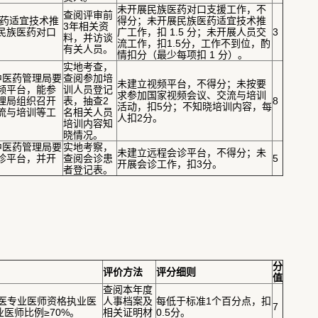
未开展民族医药对口支援工作，不
查阅评审前
族医药适宜技术推
得分；未开展民族医药适宜技术推
3年相关资
民族医药对口
广工作，扣 1.5 分；未开展人员交
3
料，并访谈
流工作，扣1.5分，工作不到位，酌
有关人员。
情扣分（最少每项扣 1 分）。
实地考查，
家中医药管理局要
查阅参加培
未建立视频平台，不得分；未按要
频平台，能参
训人员登记
求参加国家视频会议、交流与培训
理局组织召开
表，抽查2
8
活动，扣5分；不知晓培训内容，每
流与培训等工
名相关人员
人扣2分。
培训内容知
晓情况。
家中医药管理局要
实地考察，
未建立远程会诊平台，不得分；未
诊平台，并开
查阅会诊患
5
开展会诊工作，扣3分。
者登记表。
分
评价方法
评分细则
值
查阅本年度
中医专业医师资格执业医
人事档案及
每低于标准1个百分点，扣
7
医师比例≥70%。
相关证明材
0.5分。