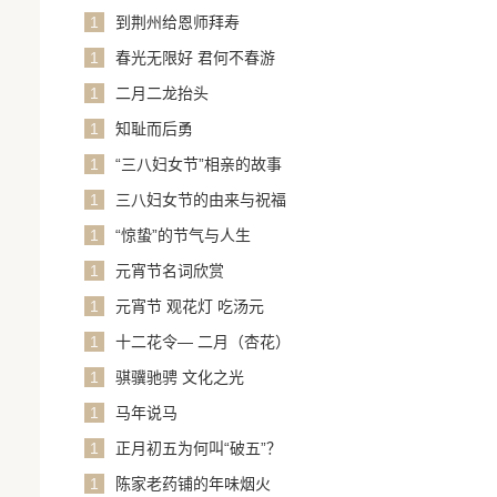
1
到荆州给恩师拜寿
1
春光无限好 君何不春游
1
二月二龙抬头
1
知耻而后勇
1
“三八妇女节”相亲的故事
1
三八妇女节的由来与祝福
1
“惊蛰”的节气与人生
1
元宵节名词欣赏
1
元宵节 观花灯 吃汤元
1
十二花令— 二月（杏花）
1
骐骥驰骋 文化之光
1
马年说马
1
正月初五为何叫“破五”？
1
陈家老药铺的年味烟火