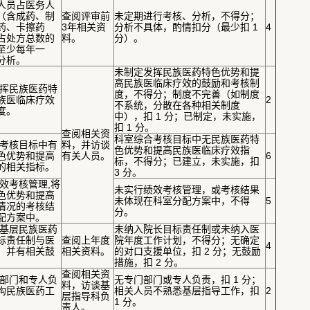
人员占医务人
（含成药、制
查阅评审前
未定期进行考核、分析，不得分；
药、卡擦药
3年相关资
分析不具体，酌情扣分（最少扣 1
4
占处方总数的
料。
分）。
至少每年一
分析。
未制定发挥民族医药特色优势和提
高民族医临床疗效的鼓励和考核制
定发挥民族医药特
度，不得分；制度不完善（如制度
族医临床疗效
2
不系统，分散在各种相关制度
度。
中），扣 1 分；已制定，未实施，
扣 1 分。
查阅相关资
科室综合考核目标中无民族医药特
综合考核目标中有
料，并访谈
色优势和提高民族医临床疗效指
色优势和提高
有关人员。
6
标，不得分；已建立，未实施，扣
的相关指标。
3 分。
绩效考核管理,将
未实行绩效考核管理，或考核结果
色优势和提高
未体现在科室分配方案中，不得
5
情况的考核结
分。
配方案中。
支援基层民族医药
未纳入院长目标责任制或未纳入医
标责任制与医
查阅上年度
院年度工作计划，不得分；无确定
4
，并有相关鼓
相关资料。
的对口支援单位，扣 2 分；无鼓励
措施，扣 2 分。
查阅相关资
专门部门和专人负
无专门部门或专人负责，扣 1 分；
料，访谈基
构民族医药工
相关人员不熟悉基层指导工作，扣
2
层指导科负
。
1 分。
责人。