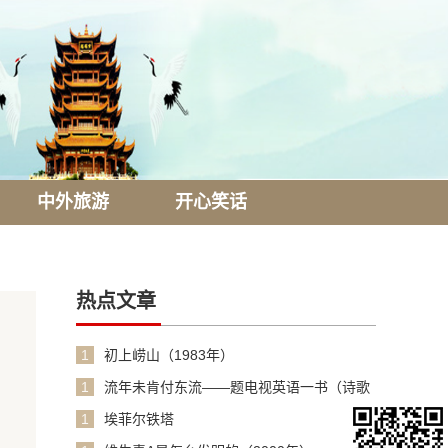
中外旅游
开心笑话
热点文章
1
初上崂山（1983年）
1
流年未肯付东流——题电视英语一书（诗歌
1990年）
1
埃菲尔铁塔