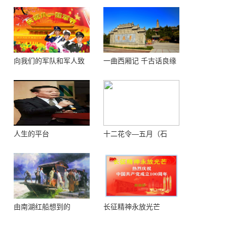
向我们的军队和军人致
一曲西厢记 千古话良缘
敬！
人生的平台
十二花令—五月（石
榴）
由南湖红船想到的
长征精神永放光芒