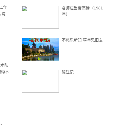
1年
名师应当带高徒（1981
医院
年）
不惑乐新知 暮年思旧友
技术队
结构不
渡江记
志