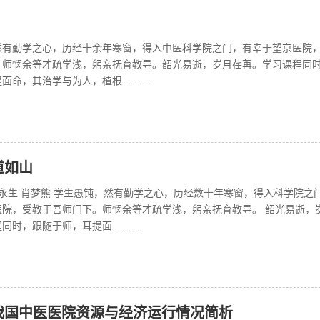
然有勤学之心，历经十余年寒窗，得入中医科学院之门，有幸于望京医院
。师悯余等才疏学浅，躬亲抚育教导。韶光易逝，岁月荏苒。学习课程同
面命，其治学与为人，植根……...
道如山
杨永生 肖梦熊 学生愚钝，然有勤学之心，历经数十年寒窗，得入科学院之
医院，受教于吾师门下。师悯余等才疏学浅，躬亲抚育教导。 韶光易逝，
同时，跟随于师，耳提面……...
我国中医医院资源与经济运行情况简析