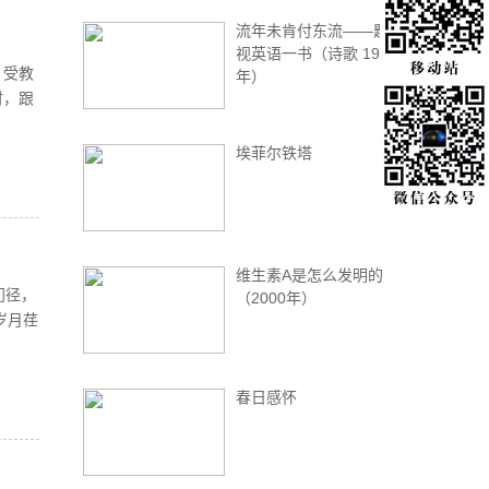
流年未肯付东流——题电
视英语一书（诗歌 1990
，受教
年）
时，跟
埃菲尔铁塔
维生素A是怎么发明的
门径，
（2000年）
岁月荏
春日感怀