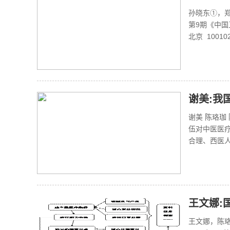
孙晓东①，
第9期《中
北京 10010
谢美:我
谢美 陈珞珈
伍对中医医
合理、西医人
王文娜:
王文娜，陈珞