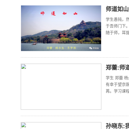
师道如山
学生愚钝，
于吾师门下
随于师，耳提
郑蕾:师
学生 郑蕾 
有幸于望京
苒。学习课程
孙晓东: