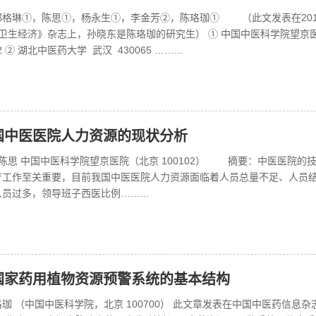
郑格琳①，陈思①，杨永生①，李金芳②，陈珞珈① （此文发表在201
国卫生经济》杂志上，孙晓东是陈珞珈的研究生） ① 中国中医科学院望京
2 ② 湖北中医药大学 武汉 430065 ……...
国中医医院人力资源的现状分析
 陈思 中国中医科学院望京医院（北京 100102） 摘要：中医医院的
疗工作至关重要，目前我国中医医院人力资源面临着人员总量不足、人员
员过多，领导班子西医比例……...
国家药用植物资源预警系统的基本结构
珈 （中国中医科学院，北京 100700） 此文章发表在中国中医药信息杂