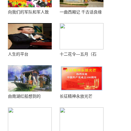
向我们的军队和军人致
一曲西厢记 千古话良缘
敬！
人生的平台
十二花令—五月（石
榴）
由南湖红船想到的
长征精神永放光芒