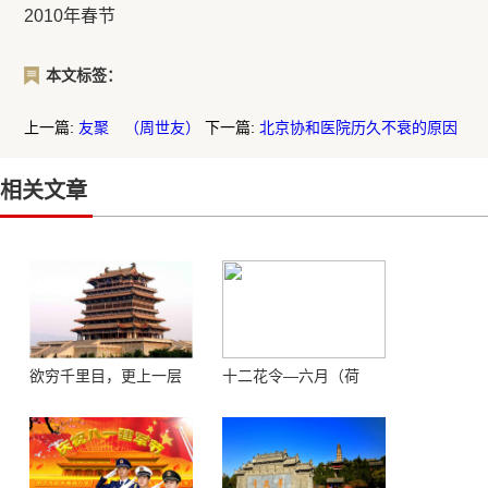
2010年春节
本文标签：
上一篇:
友聚 （周世友）
下一篇:
北京协和医院历久不衰的原因
相关文章
欲穷千里目，更上一层
十二花令—六月（荷
楼 ——登鹳鹊楼感怀
花）