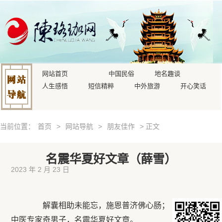
网站首页
中国民俗
地名趣谈
人生感悟
短信精粹
中外旅游
开心笑话
当前位置：
首页
>
网站导航
>
朋友佳作
> 正文
名震华夏好文章（薛雪）
2023 年 2 月 23 日
解囊相助未能忘，施恩普济佛心肠；
中医专家奇男子，名震华夏好文章。