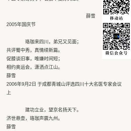
薛雪
2005年国庆节
珞珈来四川，弟兄又见面；
共评蜀中秀，真情续新篇。
促膝谈旧事，唯嫌时间短；
相约奥运会，潇洒点江山。
薛雪
2006年9月2日 于成都青城山评选四川十大名医专家会议
上
建功立业，望京名扬天下。
济世悬壶，珞珈声震九州。
薛雪