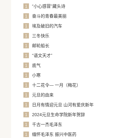
1
“小心感冒”藏头诗
1
奋斗的青春最美丽
1
埃及破旧的汽车
1
三冬快乐
1
邮轮船长
1
“语文天才”
1
底气
1
小寒
1
十二花令— 一月（梅花）
1
元旦的由来
1
日月有情迎元旦 山河有爱庆新年
1
2024元旦生命学院新年贺辞
1
千古一杰毛泽东
1
缅怀毛泽东 振兴中医药