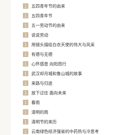
1
五四青年节的由来
1
五四青年节
1
五一劳动节的由来
1
说说劳动
1
用镜头描绘白衣天使的伟大与风采
1
有德与无德
1
心怀感恩 向阳而行
1
武汉却月城和鲁山城的故事
1
来路与归途
1
放下过往 面向未来
1
春雨
1
清明的雨
1
清明节的来历
1
云南绿色经济强省的中药热与冷思考