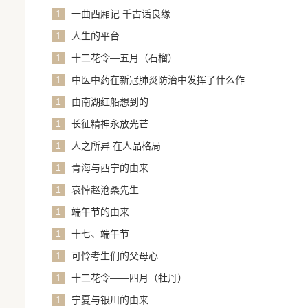
1
一曲西厢记 千古话良缘
1
人生的平台
1
十二花令—五月（石榴）
1
中医中药在新冠肺炎防治中发挥了什么作
用？
1
由南湖红船想到的
1
长征精神永放光芒
1
人之所异 在人品格局
1
青海与西宁的由来
1
哀悼赵沧桑先生
1
端午节的由来
1
十七、端午节
1
可怜考生们的父母心
1
十二花令——四月（牡丹）
1
宁夏与银川的由来