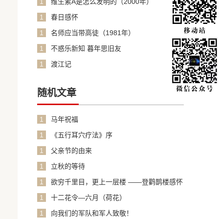
1
维生素A是怎么发明的（2000年）
1
春日感怀
1
名师应当带高徒（1981年）
1
不惑乐新知 暮年思旧友
1
渡江记
随机文章
1
马年祝福
1
《五行耳穴疗法》序
1
父亲节的由来
1
立秋的等待
1
欲穷千里目，更上一层楼 ——登鹳鹊楼感怀
1
十二花令—六月（荷花）
1
向我们的军队和军人致敬！