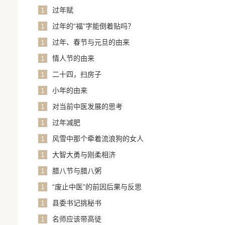
1
过年赋
1
过年的“福”字能倒着贴吗？
1
过年、春节与元旦的由来
1
情人节的由来
1
二十四，扫房子
1
小年的由来
1
对当前中医发展的思考
1
过年减肥
1
风雪中那个牵着流浪狗的女人
1
大智大勇与刚柔相济
1
腊八节与腊八粥
1
“废止中医”的前因后果与反思
1
县委书记挑秘书
1
名师应该带高徒