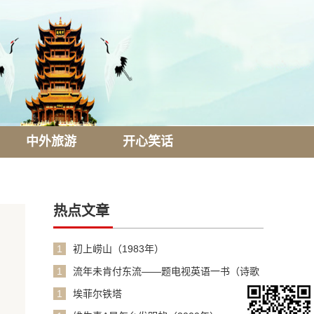
中外旅游
开心笑话
热点文章
1
初上崂山（1983年）
1
流年未肯付东流——题电视英语一书（诗歌
1990年）
1
埃菲尔铁塔