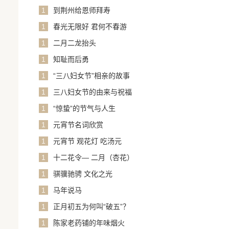
1
到荆州给恩师拜寿
1
春光无限好 君何不春游
1
二月二龙抬头
1
知耻而后勇
1
“三八妇女节”相亲的故事
1
三八妇女节的由来与祝福
1
“惊蛰”的节气与人生
1
元宵节名词欣赏
1
元宵节 观花灯 吃汤元
1
十二花令— 二月（杏花）
1
骐骥驰骋 文化之光
1
马年说马
1
正月初五为何叫“破五”？
1
陈家老药铺的年味烟火