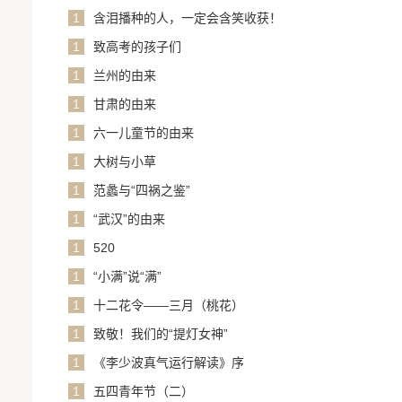
1
含泪播种的人，一定会含笑收获！
1
致高考的孩子们
1
兰州的由来
1
甘肃的由来
1
六一儿童节的由来
1
大树与小草
1
范蠡与“四祸之鉴”
1
“武汉”的由来
1
520
1
“小满”说“满”
1
十二花令——三月（桃花）
1
致敬！我们的“提灯女神”
1
《李少波真气运行解读》序
1
五四青年节（二）