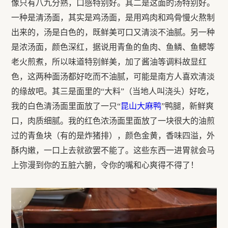
像只有八九分熟，口感特别好。其二是这面的汤特别好。
一种是清汤面，其实是鸡汤面，是用鸡肉和鸡骨慢火熬制
出来的，汤是白色的，既鲜美可口又清淡不油腻。另一种
是浓汤面，颜色深红，据说用青鱼的鱼肉、鱼鳞、鱼鳃等
老火煎煮，所以味道特别鲜美，加了酱油等调料故显红
色，这两种面汤都好吃而不油腻，可能是南方人喜欢清淡
的缘故吧。其三是面里的“大料”（当地人叫浇头）好吃，
我的白色清汤面里面放了一只“
昆山大麻鸭
”鸭腿，新鲜爽
口，肉质细腻。我的红色浓汤面里面放了一块很大的油煎
过的青鱼块（有的是炸猪排），颜色金黄，香味四溢，外
酥内嫩，一口上去就欲罢不能了。这些东西一进胃就会马
上弥漫到你的五脏六腑，令你的嘴和心爽得不得了！