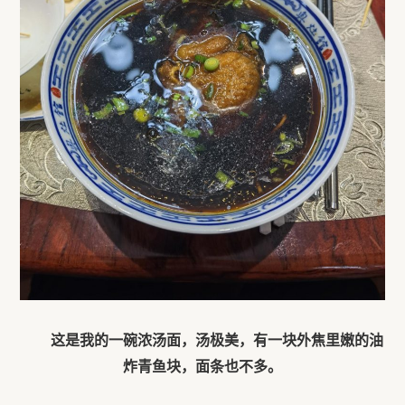
这是我的一碗浓汤面，汤极美，有一块外焦里嫩的油
炸
青鱼
块，
面条也不多。