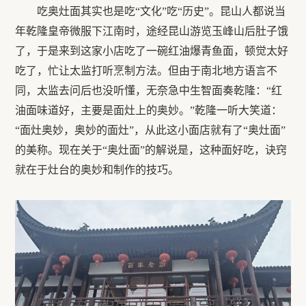
吃奥灶面其实也是吃“文化”吃“历史”。昆山人都说当
年乾隆皇帝微服下江南时，途经昆山游览玉峰山后肚子饿
了，于是来到这家小店吃了一碗红油爆青鱼面，顿觉太好
吃了，忙让太监打听烹制方法。但由于南北地方语言不
同，太监去问后也没听懂，无奈急中生智面奏乾隆：“红
油面味道好，主要是面灶上的奥妙。”乾隆一听大笑道：
“面灶奥妙，奥妙的面灶”，从此这小面店就有了“奥灶面”
的美称。现在关于“奥灶面”的解说是，这种面好吃，诀窍
就在于灶台的奥妙和制作的技巧。