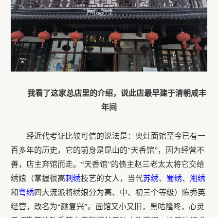
我看了这家总店里的介绍，说此店最早建于清朝咸丰
年间
经近代考证比较可信的说法是：奥灶面馆至今已有一
百多年的历史，它的前身是昆山的“天香馆”，因为经营不
善，店主弃馆而走。“天香馆”的债主赵三老太太将它交给
绣娘（掌握很高
刺绣
技艺的女人，当代
苏绣
、
蜀绣
、
湘绣
和
粤绣
四大流派将绣娘分为高、中、初三个等级）陈秀英
经营，改名为“颜复兴”。面馆又小又旧，黑咕隆咚，心灵