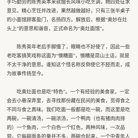
手巧勤劳的陈秀英本来就擅长风味小吃烹调，她四处征求
意见，精心烹饪并改进，果然越做越好，只有三张半桌子
的小面馆顾客盈门，名扬四方。解放后，根据“奥妙在灶
头上”的意思和谐音，正式命名为“奥灶面馆”。
陈秀英年老后手脚慢了，眼睛也不好使了，因此一些
老吃客搞笑戏称这面为“懊糟面”，懊糟是昆山土话，就是
不太干净的意思。谁知这个怪名称反倒使它不胫而走，成
为故事传扬至今。
吃奥灶面也是吃“特色”。一个有经验的美食家，一定
会去小巷深弄里，去寻找那份藏在民间的美食，觅得食之
不同与食之真味。我们吃面一般都是吃一碗，而这里是吃
两碗，一碗清汤，一碗浓汤，一个鸭肉（也有猪肉肉排
的）一个鱼肉，一个白色一个红色，两种风味，一次品
尝。它每碗面条的量并不多，两碗合起来，一个中青年人