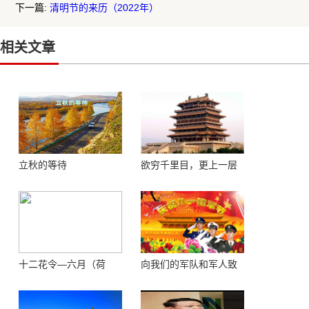
下一篇:
清明节的来历（2022年）
相关文章
立秋的等待
欲穷千里目，更上一层
楼 ——登鹳鹊楼感怀
十二花令—六月（荷
向我们的军队和军人致
花）
敬！