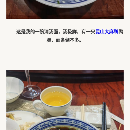
这
是我的一碗清汤面，汤极鲜，有一只
昆山大麻鸭
鸭
腿，面条倒不多。