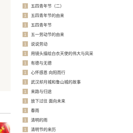
1
五四青年节（二）
1
五四青年节的由来
1
五四青年节
1
五一劳动节的由来
1
说说劳动
1
用镜头描绘白衣天使的伟大与风采
1
有德与无德
1
心怀感恩 向阳而行
1
武汉却月城和鲁山城的故事
1
来路与归途
1
放下过往 面向未来
1
春雨
1
清明的雨
1
清明节的来历