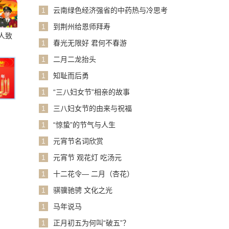
1
云南绿色经济强省的中药热与冷思考
1
到荆州给恩师拜寿
人致
1
春光无限好 君何不春游
1
二月二龙抬头
1
知耻而后勇
1
“三八妇女节”相亲的故事
1
三八妇女节的由来与祝福
1
“惊蛰”的节气与人生
1
元宵节名词欣赏
1
元宵节 观花灯 吃汤元
1
十二花令— 二月（杏花）
1
骐骥驰骋 文化之光
1
马年说马
1
正月初五为何叫“破五”？