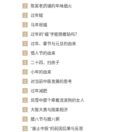
1
陈家老药铺的年味烟火
1
过年赋
1
马年祝福
1
过年的“福”字能倒着贴吗？
1
过年、春节与元旦的由来
1
情人节的由来
1
二十四，扫房子
1
小年的由来
1
对当前中医发展的思考
1
过年减肥
1
风雪中那个牵着流浪狗的女人
1
大智大勇与刚柔相济
1
腊八节与腊八粥
1
“废止中医”的前因后果与反思