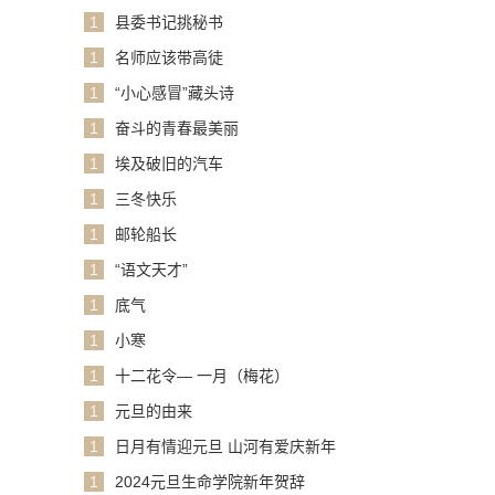
1
县委书记挑秘书
1
名师应该带高徒
1
“小心感冒”藏头诗
1
奋斗的青春最美丽
1
埃及破旧的汽车
1
三冬快乐
1
邮轮船长
1
“语文天才”
1
底气
1
小寒
1
十二花令— 一月（梅花）
1
元旦的由来
1
日月有情迎元旦 山河有爱庆新年
1
2024元旦生命学院新年贺辞