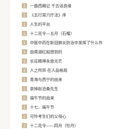
1
一曲西厢记 千古话良缘
1
《五行耳穴疗法》序
1
人生的平台
1
十二花令—五月（石榴）
1
中医中药在新冠肺炎防治中发挥了什么作
用？
1
由南湖红船想到的
1
长征精神永放光芒
1
人之所异 在人品格局
1
青海与西宁的由来
1
哀悼赵沧桑先生
1
端午节的由来
1
十七、端午节
1
可怜考生们的父母心
1
十二花令——四月（牡丹）