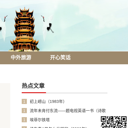
中外旅游
开心笑话
热点文章
1
初上崂山（1983年）
1
流年未肯付东流——题电视英语一书（诗歌
1990年）
1
埃菲尔铁塔