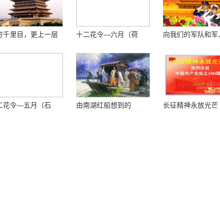
穷千里目，更上一层
十二花令—六月（荷
向我们的军队和军
 ——登鹳鹊楼感怀
花）
敬！
二花令—五月（石
由南湖红船想到的
长征精神永放光芒
）