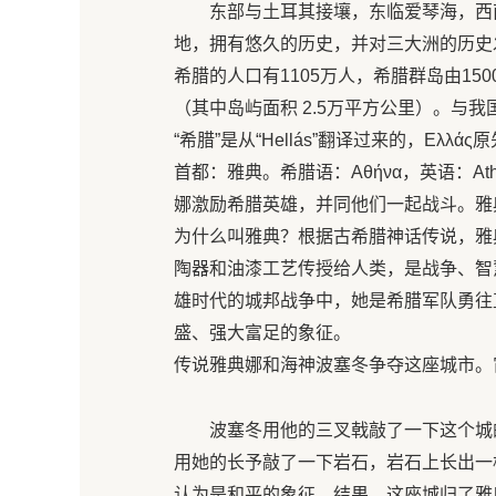
东部与土耳其接壤，东临爱琴海，西
地，拥有悠久的历史，并对三大洲的历史
希腊的人口有1105万人，希腊群岛由15
（其中岛屿面积 2.5万平方公里）。与
“希腊”是从“Hellás”翻译过来的，Ελλάς
首都：雅典。希腊语：Αθήνα，英语：A
娜激励希腊英雄，并同他们一起战斗。雅
为什么叫雅典？根据古希腊神话传说，雅
陶器和油漆工艺传授给人类，是战争、智
雄时代的城邦战争中，她是希腊军队勇往
盛、强大富足的象征。
传说雅典娜和海神波塞冬争夺这座城市。
波塞冬用他的三叉戟敲了一下这个城
用她的长予敲了一下岩石，岩石上长出一
认为是和平的象征。结果，这座城归了雅