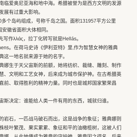
南临爱奥尼亚海和地中海。希腊被誉为是西方文明的发源
发展有过重大影响。
00多个岛屿组成，号称千岛之国。面积131957平方公里
我国安徽省面积大体相同。
原先写作λλάς，拉丁化转写就是Hellás。
thens。在荷马史诗《伊利亚特》里,作为智慧女神的雅典
典这一地名就来源于她的名字。
典娜生于天父宙斯的前额，她将纺织、裁缝、雕刻、制作
慧、文明和工艺女神，后来成为城市保护神。在古希腊英
直前、取得胜利的精神力量。同时也是城邦国家繁荣昌
宙斯决定：谁能给人类一件有用的东西，城就归谁。
的岩石，一匹战马破石而出，这是战争的象征；雅典娜则
株枝叶繁茂、果实累累、象征和平的油橄榄树，这被人们
典娜，从此她便成为雅典的守护神。雅典因之得名。后来