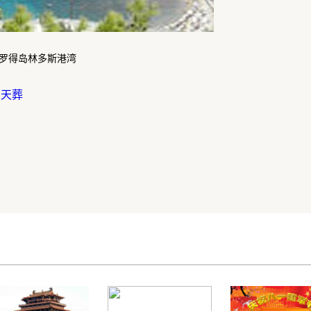
罗得岛林多斯港湾
的天葬