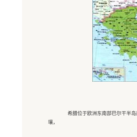
希腊位于欧洲东南部巴尔干半岛南
壤，