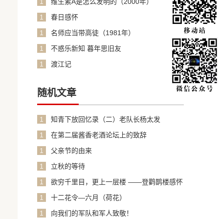
1
维生素A是怎么发明的（2000年）
1
春日感怀
1
名师应当带高徒（1981年）
1
不惑乐新知 暮年思旧友
1
渡江记
随机文章
1
知青下放回忆录（二）老队长杨太发
1
在第二届酱香老酒论坛上的致辞
1
父亲节的由来
1
立秋的等待
1
欲穷千里目，更上一层楼 ——登鹳鹊楼感怀
1
十二花令—六月（荷花）
1
向我们的军队和军人致敬！