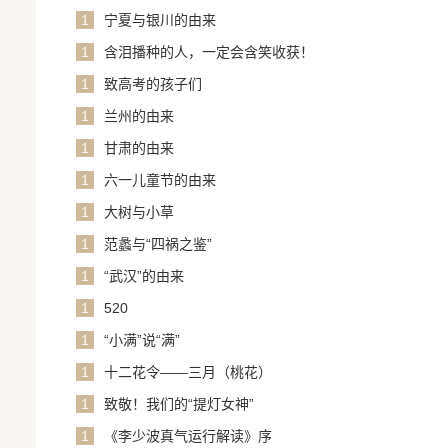
1
宁夏与银川的由来
1
含泪播种的人，一定会含笑收获！
1
致高考的孩子们
1
兰州的由来
1
甘肃的由来
1
六一儿童节的由来
1
大树与小草
1
范蠡与“四祸之鉴”
1
“武汉”的由来
1
520
1
“小满”说“满”
1
十二花令——三月（桃花）
1
致敬！我们的“提灯女神”
1
《李少波真气运行解读》序