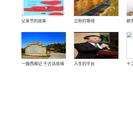
父亲节的由来
立秋的等待
欲
楼
一曲西厢记 千古话良缘
人生的平台
十
榴