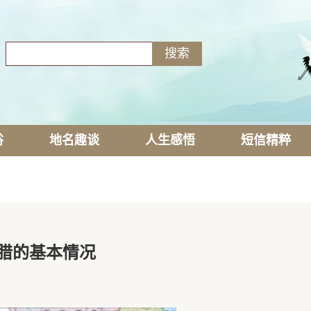
俗
地名趣谈
人生感悟
短信精粹
腊的基本情况