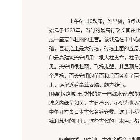
上午6：10起床，吃早餐，8点从
始建于1333年，当时的最高行政长官
成一座宏伟壮丽的王宫。该城建在市中心
础，巨石之上是大砖墙，砖墙上面的五层
的最高建筑天守阁用二根大柱支撑，柱子
见。天守阁很壮丽，飞檐走壁，其屋顶与
个屋檐，而天守阁的前面和后面各多了两
上，远望近看高耸云端，颇为雄伟。
围绕“姬路城”王城外的是一圈绿水轻波
城之内绿草如茵，古建栉比，不愧为世界
中午开车去日本古代名镇仓敷。这里小桥
镇和苏州的同里。这些古代的日本民居都
吃完晚饭，9点钟，大家全都穿上和