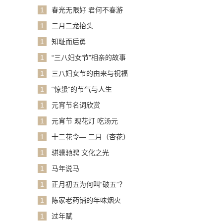
1
春光无限好 君何不春游
1
二月二龙抬头
1
知耻而后勇
1
“三八妇女节”相亲的故事
1
三八妇女节的由来与祝福
1
“惊蛰”的节气与人生
1
元宵节名词欣赏
1
元宵节 观花灯 吃汤元
1
十二花令— 二月（杏花）
1
骐骥驰骋 文化之光
1
马年说马
1
正月初五为何叫“破五”？
1
陈家老药铺的年味烟火
1
过年赋