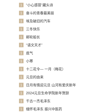
1
“小心感冒”藏头诗
1
奋斗的青春最美丽
1
埃及破旧的汽车
1
三冬快乐
1
邮轮船长
1
“语文天才”
1
底气
1
小寒
1
十二花令— 一月（梅花）
1
元旦的由来
1
日月有情迎元旦 山河有爱庆新年
1
2024元旦生命学院新年贺辞
1
千古一杰毛泽东
1
缅怀毛泽东 振兴中医药