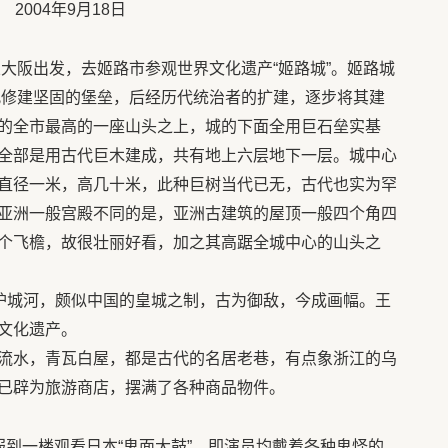
2004年9月18日
大阪出发，去姬路市参观世界文化遗产“姬路城”。姬路城
在此修建坚固的堡垒，后经历代统治者的扩建，逐步将其建
的全市最高的一座山头之上，城的下面全用巨石垒实基
全部是用古代巨木建成，共有地上六层地下一层。城中心
直径一米，高几十米，此种巨树当代已无，古代也实为罕
亚洲一般宫殿不同的是，亚洲古建筑的屋顶一般四个角四
个飞檐，故很壮丽好看，加之其高踞全城中心的山头之
的护城河，颇似中国的皇城之制，古为御敌，今成画幅。王
文化遗产。
流水，青瓦白屋，都是古代的名居老巷，有点象浙江的乌
已辟为旅游商店，摆满了各种商品物件。
服到一楼观看日本“鬼面大鼓”，即演员均戴着各种鬼怪的