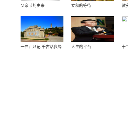
父亲节的由来
立秋的等待
欲
楼
一曲西厢记 千古话良缘
人生的平台
十
榴