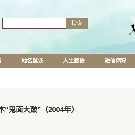
俗
地名趣谈
人生感悟
短信精粹
本“鬼面大鼓”（2004年）