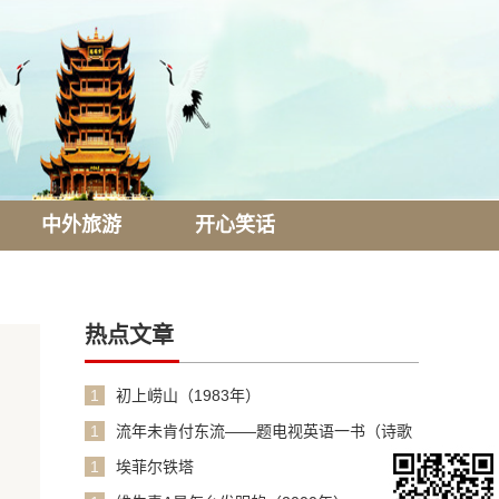
中外旅游
开心笑话
热点文章
1
初上崂山（1983年）
1
流年未肯付东流——题电视英语一书（诗歌
1990年）
1
埃菲尔铁塔