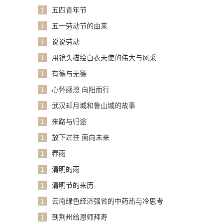
1
五四青年节
1
五一劳动节的由来
1
说说劳动
1
用镜头描绘白衣天使的伟大与风采
1
有德与无德
1
心怀感恩 向阳而行
1
武汉却月城和鲁山城的故事
1
来路与归途
1
放下过往 面向未来
1
春雨
1
清明的雨
1
清明节的来历
1
云南绿色经济强省的中药热与冷思考
1
到荆州给恩师拜寿