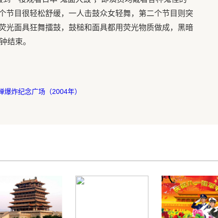
个节目很轻松舒缓，一人击鼓众女轻舞，第二个节目则突
荧光面具狂舞擂鼓，鼓槌和面具都用荧光物质做成，黑暗
分钟结束。
弹爆炸纪念广场（2004年）