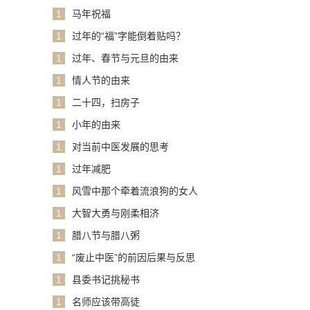
1
马年祝福
1
过年的“福”字能倒着贴吗？
1
过年、春节与元旦的由来
1
情人节的由来
1
二十四，扫房子
1
小年的由来
1
对当前中医发展的思考
1
过年减肥
1
风雪中那个牵着流浪狗的女人
1
大智大勇与刚柔相济
1
腊八节与腊八粥
1
“废止中医”的前因后果与反思
1
县委书记挑秘书
1
名师应该带高徒