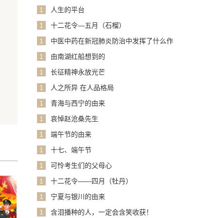
1
人生的平台
1
十二花令—五月（石榴）
1
中医中药在新冠肺炎防治中发挥了什么作
用？
1
由南湖红船想到的
1
长征精神永放光芒
1
人之所异 在人品格局
1
青海与西宁的由来
1
哀悼赵沧桑先生
1
端午节的由来
1
十七、端午节
1
可怜考生们的父母心
1
十二花令——四月（牡丹）
1
宁夏与银川的由来
1
含泪播种的人，一定会含笑收获！