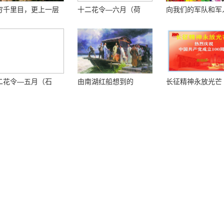
穷千里目，更上一层
十二花令—六月（荷
向我们的军队和军
 ——登鹳鹊楼感怀
花）
敬！
二花令—五月（石
由南湖红船想到的
长征精神永放光芒
）