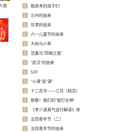
人致
1
致高考的孩子们
1
兰州的由来
1
甘肃的由来
1
六一儿童节的由来
1
大树与小草
1
范蠡与“四祸之鉴”
1
“武汉”的由来
1
520
1
“小满”说“满”
1
十二花令——三月（桃花）
1
致敬！我们的“提灯女神”
1
《李少波真气运行解读》序
1
五四青年节（二）
1
五四青年节的由来