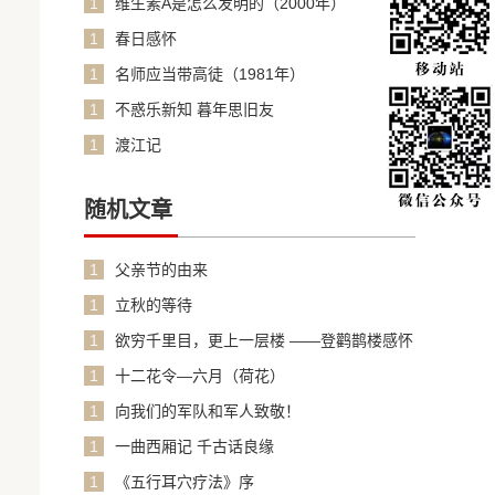
1
维生素A是怎么发明的（2000年）
1
春日感怀
1
名师应当带高徒（1981年）
1
不惑乐新知 暮年思旧友
1
渡江记
随机文章
1
父亲节的由来
1
立秋的等待
1
欲穷千里目，更上一层楼 ——登鹳鹊楼感怀
1
十二花令—六月（荷花）
1
向我们的军队和军人致敬！
1
一曲西厢记 千古话良缘
1
《五行耳穴疗法》序