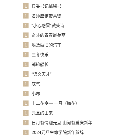
1
县委书记挑秘书
1
名师应该带高徒
1
“小心感冒”藏头诗
1
奋斗的青春最美丽
1
埃及破旧的汽车
1
三冬快乐
1
邮轮船长
1
“语文天才”
1
底气
1
小寒
1
十二花令— 一月（梅花）
1
元旦的由来
1
日月有情迎元旦 山河有爱庆新年
1
2024元旦生命学院新年贺辞