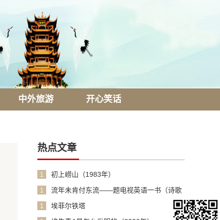
中外旅游
开心笑话
热点文章
1
初上崂山（1983年）
1
流年未肯付东流——题电视英语一书（诗歌
1990年）
1
埃菲尔铁塔