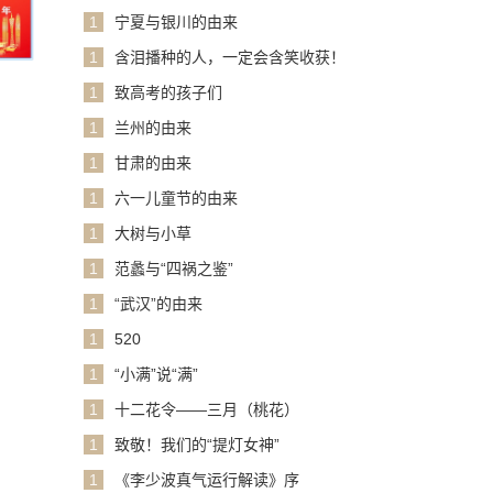
1
宁夏与银川的由来
1
含泪播种的人，一定会含笑收获！
1
致高考的孩子们
1
兰州的由来
1
甘肃的由来
1
六一儿童节的由来
1
大树与小草
1
范蠡与“四祸之鉴”
1
“武汉”的由来
1
520
1
“小满”说“满”
1
十二花令——三月（桃花）
1
致敬！我们的“提灯女神”
1
《李少波真气运行解读》序