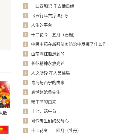
1
一曲西厢记 千古话良缘
1
《五行耳穴疗法》序
1
人生的平台
1
十二花令—五月（石榴）
1
中医中药在新冠肺炎防治中发挥了什么作
用？
1
由南湖红船想到的
1
长征精神永放光芒
1
人之所异 在人品格局
1
青海与西宁的由来
1
哀悼赵沧桑先生
1
端午节的由来
1
十七、端午节
人致
1
可怜考生们的父母心
1
十二花令——四月（牡丹）