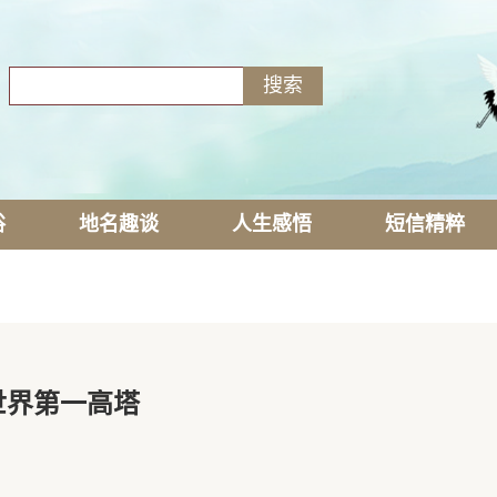
俗
地名趣谈
人生感悟
短信精粹
世界第一高塔