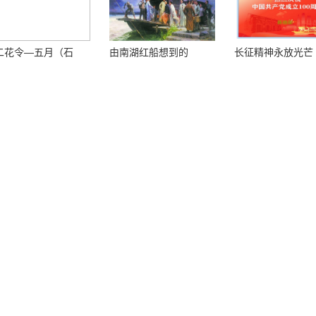
二花令—五月（石
由南湖红船想到的
长征精神永放光芒
）