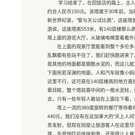
学习结束了，在回饭店的路上，主人
约合人民币150元。该塔建于30年前，
新世界纪录，“誓与天公试比高”，这座
游说，这座塔高553米，有140层楼那
塔上面的游览大厅，从玻璃电梯里看着外
在上面的观景厅里能看到整个多伦多市
乱飘都有些站不住了，我们赶快跑进来了
是其他的地面都是钢筋水泥的，而这儿故
下面宛若深渊的地面，人和汽车就像小蚂
这里不行，这可是在140层楼高的地方
晕目眩，整个塔就靠中间的一根水泥柱，
去，只有一些年轻人敢站在上面往下看，
塔上一流的360度旋转的餐厅等待着你
440元，我们没有在这加拿大的“天上人
息发射，但现在则是让旅游客人在这里尽
塔，先受惊吓后体味刺激，还是很让人难