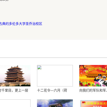
古典的多伦多大学圣乔治校区
穷千里目，更上一层
十二花令—六月（荷
向我们的军队和军
 ——登鹳鹊楼感怀
花）
敬！