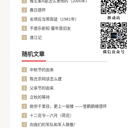
1
维生素A是怎么发明的（2000年）
1
春日感怀
1
名师应当带高徒（1981年）
1
不惑乐新知 暮年思旧友
1
渡江记
随机文章
1
中秋节的由来
1
陈氏宗祠该怎么建
1
父亲节的由来
1
立秋的等待
1
欲穷千里目，更上一层楼 ——登鹳鹊楼感怀
1
十二花令—六月（荷花）
1
向我们的军队和军人致敬！