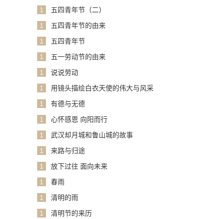
1
五四青年节（二）
1
五四青年节的由来
1
五四青年节
1
五一劳动节的由来
1
说说劳动
1
用镜头描绘白衣天使的伟大与风采
1
有德与无德
1
心怀感恩 向阳而行
1
武汉却月城和鲁山城的故事
1
来路与归途
1
放下过往 面向未来
1
春雨
1
清明的雨
1
清明节的来历