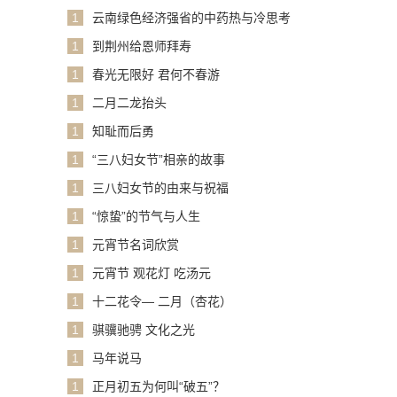
1
云南绿色经济强省的中药热与冷思考
1
到荆州给恩师拜寿
1
春光无限好 君何不春游
1
二月二龙抬头
1
知耻而后勇
1
“三八妇女节”相亲的故事
1
三八妇女节的由来与祝福
1
“惊蛰”的节气与人生
1
元宵节名词欣赏
1
元宵节 观花灯 吃汤元
1
十二花令— 二月（杏花）
1
骐骥驰骋 文化之光
1
马年说马
1
正月初五为何叫“破五”？