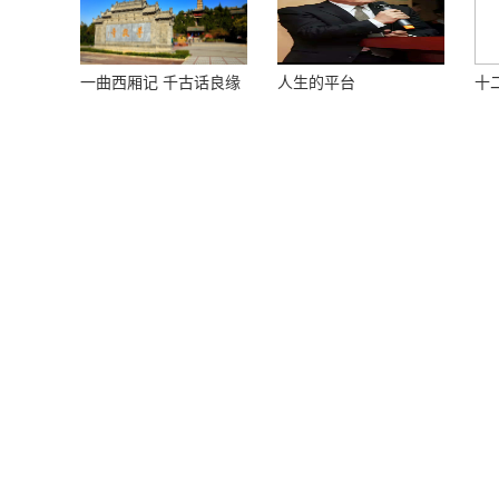
一曲西厢记 千古话良缘
人生的平台
十
榴