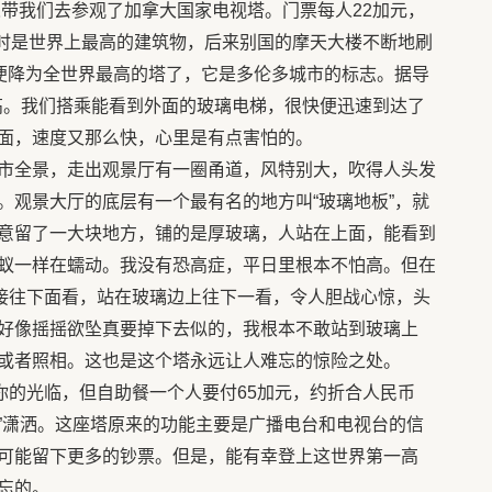
带我们去参观了加拿大国家电视塔。门票每人22加元，
当时是世界上最高的建筑物，后来别国的摩天大楼不断地刷
塔便降为全世界最高的塔了，它是多伦多城市的标志。据导
么高。我们搭乘能看到外面的玻璃电梯，很快便迅速到达了
面，速度又那么快，心里是有点害怕的。
全景，走出观景厅有一圈甬道，风特别大，吹得人头发
。观景大厅的底层有一个最有名的地方叫“玻璃地板”，就
意留了一大块地方，铺的是厚玻璃，人站在上面，能看到
蚁一样在蠕动。我没有恐高症，平日里根本不怕高。但在
直接往下面看，站在玻璃边上往下一看，令人胆战心惊，头
好像摇摇欲坠真要掉下去似的，我根本不敢站到玻璃上
或者照相。这也是这个塔永远让人难忘的惊险之处。
的光临，但自助餐一个人要付65加元，约折合人民币
间”潇洒。这座塔原来的功能主要是广播电台和电视台的信
可能留下更多的钞票。但是，能有幸登上这世界第一高
忘的。