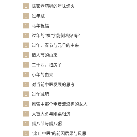
1
陈家老药铺的年味烟火
1
过年赋
1
马年祝福
1
过年的“福”字能倒着贴吗？
1
过年、春节与元旦的由来
1
情人节的由来
1
二十四，扫房子
1
小年的由来
1
对当前中医发展的思考
1
过年减肥
1
风雪中那个牵着流浪狗的女人
1
大智大勇与刚柔相济
1
腊八节与腊八粥
1
“废止中医”的前因后果与反思