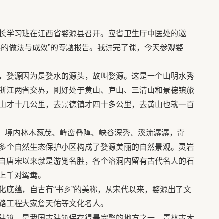
长学习班在江西省婺源县召开。应省卫生厅中医处的邀
展的做法与成效”的专题报告。我讲完了课，今天参观婺
，婺源因为是婺水的源头，故叫婺源。这是一个山明水秀
浙江两省交界，刚好处于黄山、庐山、三清山和景德镇旅
山才十几公里，去景德镇才四十多公里，去黄山也就一百
），境内林木葱茂、峰峦叠障、峡谷深秀、溪流潺潺，奇
多个自然生态保护小区构成了婺源美丽的自然景观。灵岩
自唐宋以来就是游览名胜，各个溶洞内留有古代名人的石
上千对鸳鸯。
化底蕴，自古有“书乡”的美称，从宋代以来，婺源出了文
路工程大家詹天佑等文化名人。
建筑，是我国古建筑保存得最完整的地方之一，青林古木