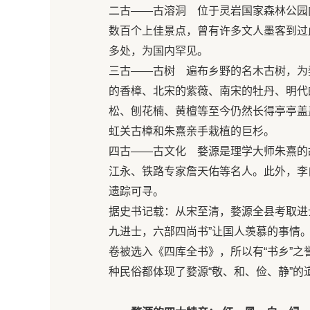
二古——古溶洞 位于灵岩国家森林公园
数百个上佳景点，曾有许多文人墨客到过此洞
多处，为国内罕见。
三古——古树 遍布乡野的名木古树，为
的香樟、北宋的紫薇、南宋的牡丹、明代
松、刨花楠、黄檀等至今仍然长得亭亭盖盖
虹关古樟和朱熹亲手栽植的巨杉。
四古——古文化 婺源是理学大师朱熹的
江永、铁路专家詹天佑等名人。此外，李
遗踪可寻。
据史书记载：从宋至清，婺源全县考取进士
九进士，六部四尚书”让国人羡慕的事情。县
卷被选入《四库全书》，所以有“书乡”之
种民俗都体现了婺源“敬、和、俭、静”的