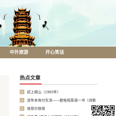
中外旅游
开心笑话
热点文章
1
初上崂山（1983年）
1
流年未肯付东流——题电视英语一书（诗歌
1990年）
1
埃菲尔铁塔