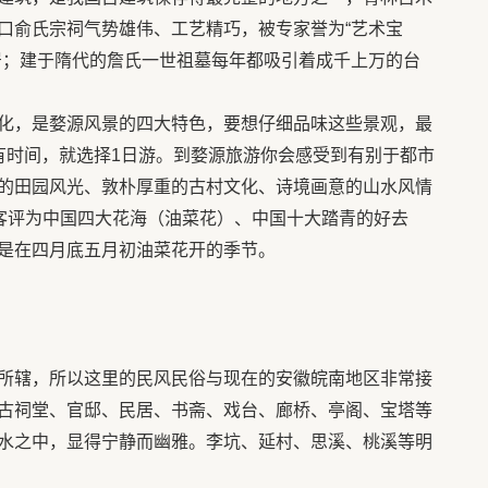
口俞氏宗祠气势雄伟、工艺精巧，被专家誉为“艺术宝
居；建于隋代的詹氏一世祖墓每年都吸引着成千上万的台
化，是婺源风景的四大特色，要想仔细品味这些景观，最
有时间，就选择1日游。到婺源旅游你会感受到有别于都市
的田园风光、敦朴厚重的古村文化、诗境画意的山水风情
游客评为中国四大花海（油菜花）、中国十大踏青的好去
是在四月底五月初油菜花开的季节。
所辖，所以这里的民风民俗与现在的安徽皖南地区非常接
古祠堂、官邸、民居、书斋、戏台、廊桥、亭阁、宝塔等
水之中，显得宁静而幽雅。李坑、延村、思溪、桃溪等明
。