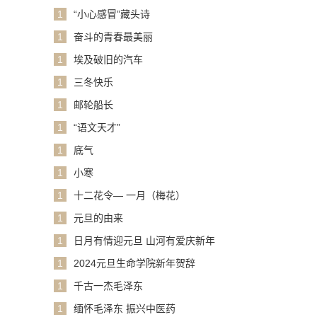
1
“小心感冒”藏头诗
1
奋斗的青春最美丽
1
埃及破旧的汽车
1
三冬快乐
1
邮轮船长
1
“语文天才”
1
底气
1
小寒
1
十二花令— 一月（梅花）
1
元旦的由来
1
日月有情迎元旦 山河有爱庆新年
1
2024元旦生命学院新年贺辞
1
千古一杰毛泽东
1
缅怀毛泽东 振兴中医药