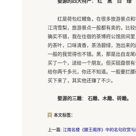
婺源的四大特产： 红 黑 白 绿
红是荷包红鲤鱼，在很多旅游景点和
江湾雪梨，旅游景点一般都有卖的，比较
确实不错，我在住宿的茶博府公馆房间里
的茶叶，口味清香，茶汤碧绿，泡出来的
一般的我觉得也不错。黑，那是出自龙尾
买了一个，送给一个朋友。但买砚盘很有
给你两千多元，你还不知道。一般要拦腰砍
买下来了，其实他还赚了不少。
婺源的三雕
：
石雕、木雕、砖雕。
本文标签：
上一篇:
江南名楼《滕王阁序》中的名句欣赏与感