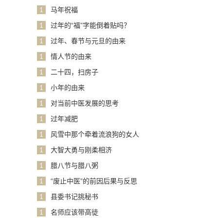
1
马年祝福
1
过年的“福”字能倒着贴吗？
1
过年、春节与元旦的由来
1
情人节的由来
1
二十四，扫房子
1
小年的由来
1
对当前中医发展的思考
1
过年减肥
1
风雪中那个牵着流浪狗的女人
1
大智大勇与刚柔相济
1
腊八节与腊八粥
1
“废止中医”的前因后果与反思
1
县委书记挑秘书
1
名师应该带高徒