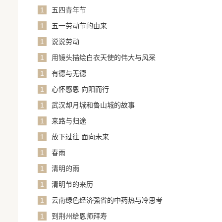
1
五四青年节
1
五一劳动节的由来
1
说说劳动
1
用镜头描绘白衣天使的伟大与风采
1
有德与无德
1
心怀感恩 向阳而行
1
武汉却月城和鲁山城的故事
1
来路与归途
1
放下过往 面向未来
1
春雨
1
清明的雨
1
清明节的来历
1
云南绿色经济强省的中药热与冷思考
1
到荆州给恩师拜寿