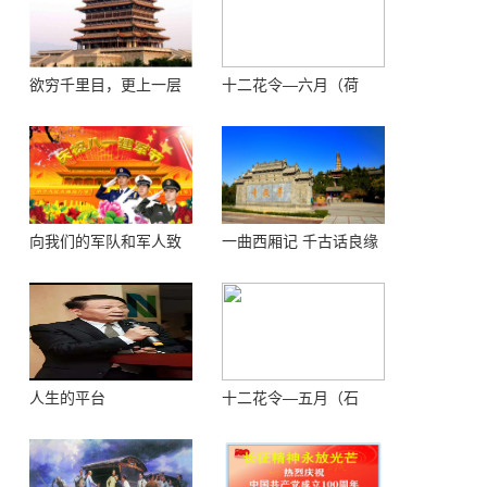
欲穷千里目，更上一层
十二花令—六月（荷
楼 ——登鹳鹊楼感怀
花）
向我们的军队和军人致
一曲西厢记 千古话良缘
敬！
人生的平台
十二花令—五月（石
榴）