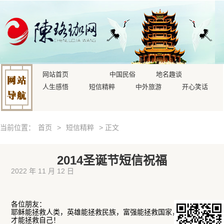
网站首页
中国民俗
地名趣谈
人生感悟
短信精粹
中外旅游
开心笑话
当前位置：
首页
>
短信精粹
> 正文
2014圣诞节短信祝福
2022 年 11 月 12 日
各位朋友：
耶稣能拯救人类，英雄能拯救民族，富强能拯救国家，只有自己
才能拯救自己！