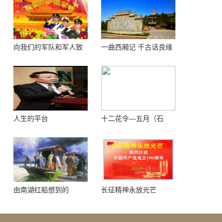
向我们的军队和军人致
一曲西厢记 千古话良缘
敬！
人生的平台
十二花令—五月（石
榴）
由南湖红船想到的
长征精神永放光芒