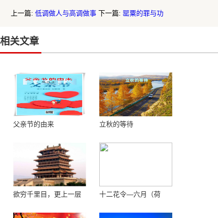
上一篇:
低调做人与高调做事
下一篇:
罂粟的罪与功
相关文章
父亲节的由来
立秋的等待
欲穷千里目，更上一层
十二花令—六月（荷
楼 ——登鹳鹊楼感怀
花）