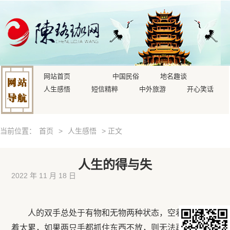
网站首页
中国民俗
地名趣谈
人生感悟
短信精粹
中外旅游
开心笑话
当前位置：
首页
>
人生感悟
> 正文
人生的得与失
2022 年 11 月 18 日
人的双手总处于有物和无物两种状态，空着太闲，拿
着太累，如果两只手都抓住东西不放，则无法再获得其他