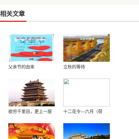
相关文章
父亲节的由来
立秋的等待
欲穷千里目，更上一层
十二花令—六月（荷
楼 ——登鹳鹊楼感怀
花）