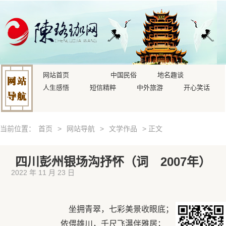
网站首页
中国民俗
地名趣谈
人生感悟
短信精粹
中外旅游
开心笑话
当前位置：
首页
>
网站导航
>
文学作品
> 正文
四川彭州银场沟抒怀（词 2007年）
2022 年 11 月 23 日
坐拥青翠，七彩美景收眼底；
依偎雄川，千尺飞瀑伴雅居；