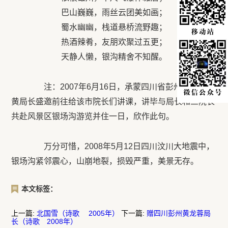
巴山巍巍，雨丝云团美如画；
蜀水幽幽，栈道悬桥流野趣；
热酒辣肴，友朋欢聚过五更；
天静人懒，银沟精舍不知醒。
注：2007年6月16日，承蒙四川省彭州市卫生局
黄局长盛邀前往给该市院长们讲课，讲毕与局长和三院长
共赴风景区银场沟游览并住一日，欣作此句。
万分可惜，2008年5月12日四川汶川大地震中，
银场沟紧邻震心，山崩地裂，损毁严重，美景无存。
本文标签：
上一篇:
北国雪（诗歌 2005年）
下一篇:
赠四川彭州黄龙蓉局
长（诗歌 2008年）