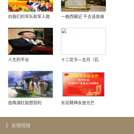
向我们的军队和军人致
一曲西厢记 千古话良缘
敬！
人生的平台
十二花令—五月（石
榴）
由南湖红船想到的
长征精神永放光芒
友情链接