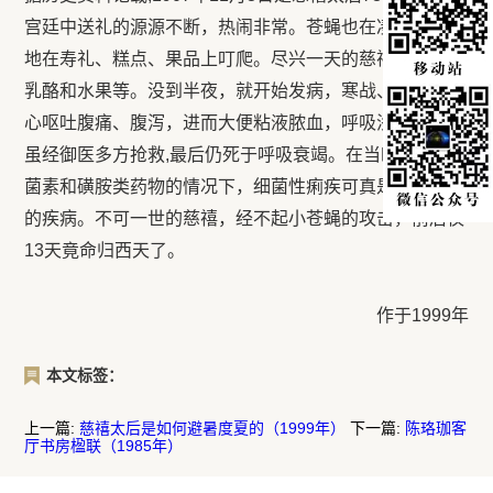
宫廷中送礼的源源不断，热闹非常。苍蝇也在凑趣，尽情
地在寿礼、糕点、果品上叮爬。尽兴一天的慈禧，吃进凉
乳酪和水果等。没到半夜，就开始发病，寒战、高烧、恶
心呕吐腹痛、腹泻，进而大便粘液脓血，呼吸浅快……,
虽经御医多方抢救,最后仍死于呼吸衰竭。在当时没有抗
菌素和磺胺类药物的情况下，细菌性痢疾可真是一种致命
的疾病。不可一世的慈禧，经不起小苍蝇的攻击，前后仅
13天竟命归西天了。
作于1999年
本文标签：
上一篇:
慈禧太后是如何避暑度夏的（1999年）
下一篇:
陈珞珈客
厅书房楹联（1985年）