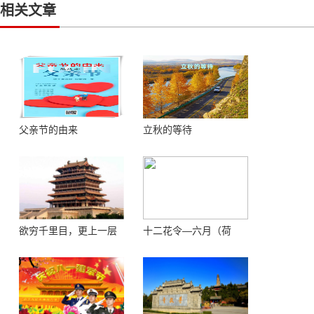
相关文章
父亲节的由来
立秋的等待
欲穷千里目，更上一层
十二花令—六月（荷
楼 ——登鹳鹊楼感怀
花）