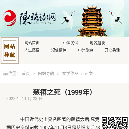
网站首页
中国民俗
地名趣谈
人生感悟
短信精粹
中外旅游
开心笑话
当前位置：
首页
>
网站导航
>
文学作品
> 正文
慈禧之死（1999年）
2022 年 11 月 23 日
中国近代史上臭名昭著的慈禧太后,究竟死于何病?
据历史资料记载,1907年11月3日是慈禧太后73岁寿辰。