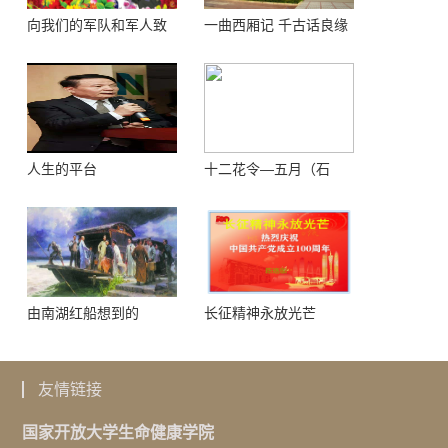
向我们的军队和军人致
一曲西厢记 千古话良缘
敬！
人生的平台
十二花令—五月（石
榴）
由南湖红船想到的
长征精神永放光芒
友情链接
国家开放大学生命健康学院