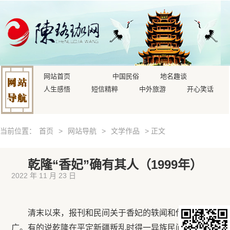
网站首页
中国民俗
地名趣谈
人生感悟
短信精粹
中外旅游
开心笑话
当前位置：
首页
>
网站导航
>
文学作品
> 正文
乾隆“香妃”确有其人（1999年）
2022 年 11 月 23 日
清末以来，报刊和民间关于香妃的轶闻和传说流传甚
广。有的说乾隆在平定新疆叛乱时得一异族民间绝代美