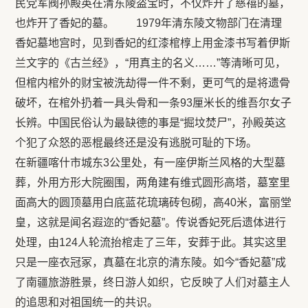
民党军阀孙殿英在清东陵盗宝时，不仅炸开了慈禧的墓，
也炸开了香妃的墓。 1979年清东陵文物部门在清理
香妃墓地宫时，见到香妃的红漆棺椁上用金漆书写着伊斯
兰文字的《古兰经》，“用真主的名义……”等清晰可见，
但棺内棺外的财宝被洗劫得一件不剩，更可气的是将遗骨
破坏，在棺外扔着一具头骨和一条93厘米长的维吾尔女子
长辨。中国民俗认为最缺德的事是“掘坟焚尸”，孙殿英这
个犯了众怒的恶棍最终还是没有逃脱可耻的下场。
在新疆喀什市城东3公里处，有一座伊斯兰风格的大型墓
葬，外用方形大院圈围，两角建有维式圆形高塔，墓室里
面高大的圆顶墓用白底蓝花琉璃砖包砌，高40米，富丽堂
皇，这就是闻名遐迩的“香妃墓”。传说香妃死后遗体进行
处理，由124人轮流抬棺走了三年，安葬于此。其实这里
只是一座衣冠冢，真墓在北京的清东陵。如今“香妃墓”成
了南疆旅游胜景，终日游人如织，它反映了人们对墓主人
的追思和对祖国统一的共识。