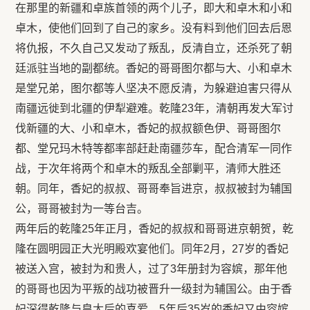
在那里的新疆和卓族首领的两个儿子，即大和卓木和小和
卓木，使他们回到了自己的家乡。没有料到他们回去后恩
将仇报，不久自己又发动了叛乱，反清自立，还杀死了朝
廷派驻当地的副都统。香妃的哥哥图尔都与大、小和卓木
是堂兄弟，图尔都等人坚决不愿反清，为躲避迫害只得从
南疆远徙到北疆的伊犁避难。乾隆23年，清朝再发大军讨
伐新疆的大、小和卓木，香妃的叔叔额色伊、哥哥图尔
都、堂兄玛木特等都率部赶赴南疆莎车，配合清军一同作
战，于次年将两个和卓木的叛乱全部剿平，清师大胜还
朝。同年，香妃的叔叔、哥哥奉旨进京，叔叔被封为辅国
公，哥哥被封为一等台吉。
两年后的乾隆25年正月，香妃的叔叔和哥哥进京朝贺，乾
隆在圆明园正大光明殿欢宴他们。同年2月，27岁的香妃
被送入宫，被封为和贵人，过了3年册封为容嫔，那年他
的哥哥也因为平叛的战功被晋升一级封为辅国公。由于香
妃深得乾隆与皇太后的喜爱，5年后35岁的香妃又由容嫔