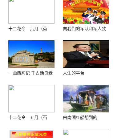
十二花令—六月（荷
向我们的军队和军人致
花）
敬！
一曲西厢记 千古话良缘
人生的平台
十二花令—五月（石
由南湖红船想到的
榴）