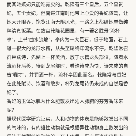
而其她嫔妃只能吃青皮的。乾隆有三个皇后，五个皇贵
妃，五个贵妃，但南巡江南时他带上心爱的香妃随驾，让
她大开眼界，饱览江南无限风光，一路之上都给她单做纯
粹清真饭菜。在故宫乾隆花园里，有一著名胜景“流杯
亭”，上书“曲水流觞”，亭内为一大巨石，低于地面，石上
雕一很大的龙形水槽，从头至尾终年流水不停。乾隆常召
群臣赋诗，先倒上一杯美酒，放于水槽龙头部位，随着水
流酒杯后移，待到龙尾部时，看谁诗成为快，诗未成的自
告“蠢才”，并罚酒一杯，流杯亭因此而名。乾隆常与香妃
在此处赋诗、饮酒和散步，杯到龙尾诗仍未成的自然是香
妃了。
香妃的玉体冰肌为什么能散发出沁人肺腑的芬芳香味来
呢？
据现代医学研究证实，人和动物的体表是能够散发出不同
的气味的，有的雄性动物就是根据异性动物身上散发出的