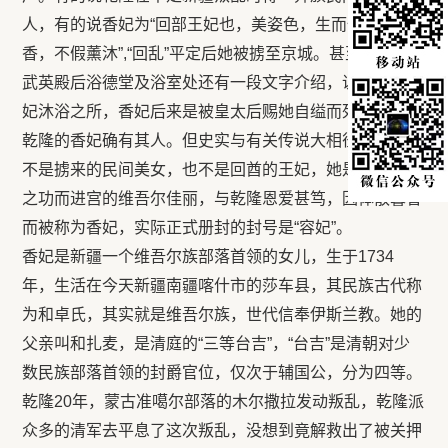
人，有的说香妃为“回部王妃也，美姿色，生而体有异
香，不假薰沐”,“回乱”平定后她被掳至京城。甚至过去故宫
武英殿后浴德堂及浴室处还有一段文字介绍，说此处是香
妃沐浴之所，香妃后来是被皇太后赐她自缢而死……。
乾隆的香妃确有其人。但史实与有关传说大相径庭。她既
不是掳来的民间美女，也不是回酋的王妃，她是因其家族
之功而进宫的维吾尔佳丽，与乾隆恩爱甚笃，因体散馨香
而被称为香妃，实际正式册封的封号是“容妃”。
香妃是新疆一个维吾尔族部落首领的女儿，生于1734
年，生活在今天新疆南疆喀什市的莎车县，其民族古代称
为和卓氏，其实就是维吾尔族，世代信奉伊斯兰教。她的
父亲叫和扎麦，是清庭的“三等台吉”，“台吉”是清朝对少
数民族部落首领的封爵官位，仅次于辅国公，分为四等。
乾隆20年，蒙古准噶尔部落的木尔撒拉发动叛乱，乾隆派
众多的清军去平息了这次叛乱，没想到竟解救出了被关押