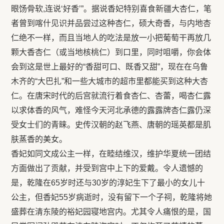
眼饧骨软,连说‘好香’”。据说香妃特别喜食新疆大杏仁，笔
者曾到喀什见识并品尝过这种杏仁，硕大奇香，与内地杏
仁绝不一样，而且当地人的吃法是放一小把葡萄干再放几
颗大香杏仁（或当地核桃仁）到口里，同时咀嚼，你会体
会到这是世上最好的“香甜可口、既香又甜”，现在在乌鲁
木齐的“大巴扎”和一些大城市的超市里都能买到这种大杏
仁。在唐宋时代的后宫就流行着食杏仁、杏蕾，喝杏仁露
以求体香的风气，难怪今天河北承德的露露牌杏仁露仍深
受女士们的青睐。史传汉朝的赵飞燕、唐朝的瑶英都是肌
肤蒸香的美女。
香妃如同文成公主一样，在睦结维汉，维护华夏统一团结
方面做出了贡献，并受到宫中上下的爱戴。令人遗憾的
是，乾隆在65岁时还与30岁的淳妃生下了最小的女儿十
公主，但香妃55岁病逝时，没有留下一个子祠，乾隆将她
盛葬在清东陵的裕妃园寝地宫内。尤其令人痛恨的是，国