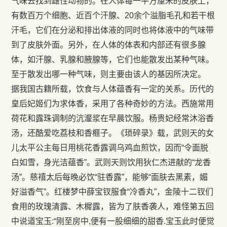
气味去找到雌性动物的。在人体每一平方厘米的皮肤上，
有数百万个细胞、近百个汗腺、20余个溢脂毛孔和若干根
汗毛，它们在分泌和排出体液的同时也将体液中的气味带
到了皮肤外面。另外，在人体的体表和内部还有很多腺
体，如汗腺、乳腺和腋腺等，它们也能散发出某种气味。
至于散发出哪一种气味，则主要由该人的基因所决定。
据我国古籍所载，饮食与人体蕴香有一定的关系。历代的
皇后妃姬们为求体香，采用了各种奇妙的方法。西施常用
荷花和露珠调制的沆瀣浆在早晨饮服。杨贵妃经常沐浴香
汤，还酷爱吃荔枝和香榧子。《琐碎录》载，武则天的女
儿太平公主每日用桃花香露调乌鸡血煎饮，因而“令面脱
白如雪，身光洁蕴香”。武则天则饮用狄仁杰进献的“龙香
汤”。慈禧太后每晚必饮“驻香露”，能够“面肤去黑素，媚
好溢香气”。红楼梦中薛宝钗服食“冷香丸”，金陵十二钗们
食用的玫瑰清露、木樨露，皆为了肤香袭人，难怪第五回
中说道宝玉:“刚至房中,便有一股细细的甜香.宝玉此时便觉