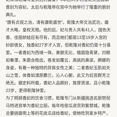
晋封为容妃，太后与乾隆帝在宫中为她举行了隆重的册封
典礼。
“唐有贞观之治，清有康乾盛世”。乾隆大帝文治武功，雄
才大略，皇权无限。他的后、妃与贵人共有41人，国色天
香、佳丽娇娃应有尽有，而且她们都是13至19岁入宫的
妙龄倩女，独香妃27岁才入宫，但乾隆对香妃仍是十分喜
爱。一者香妃为西域一珠，美貌无比，蛾眉隐青黛，凹眼
如春潭，朱唇含皓齿，卷发如覆云，高挑的鼻梁，婀娜的
身姿，有着一种独特的异族女性之美；二者香妃玉肌如天
山之雪，体香如漠原麝兰，沁人心腑，此又为后宫群芳之
绝无。据史料所载，香妃人品颇好，敦厚贤淑，且小乾隆
23岁，更得乾隆钟爱。
为了照顾香妃的饮食习惯，乾隆专门从新疆挑选名厨努倪
马特进宫单为香妃立厨。每年哈密瓜进贡到紫禁城，乾隆
总要挑御用上等的花皮瓜送给香妃，使她吃到家乡特产，