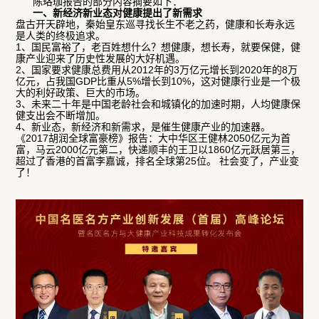
陈珞珈报告的部分内容摘要如下：
一、新经济新业态对健康提出了新需求
盘古开天辟地，秦始皇东巡寻找长生不老之药，健康和长寿永远
是人类的终极追求。
1、国民富裕了，老百姓想什么？想健康，想长寿，就要保健，健
康产业迎来了历史性发展的大好机遇。
2、国家要求健康总费用从2012年的3万亿元增长到2020年的8万
亿元，占我国GDP比重从5%增长到10%，这对健康行业是一个极
大的利好政策、巨大的市场。
3、未来二十年是中国老龄社会和城镇化的加速时期，人均健康保
健支出会不断增加。
4、新业态，新经济和新需求，是催生健康产业的加速器。
《2017胡润全球富豪榜》报告：大中华区王健林2050亿元为首
富，马云2000亿元第二，快递顺丰的王卫以1860亿元跃居第三，
超过了香港的首富李嘉诚，排名全球第25位。 社会变了，产业变
了！