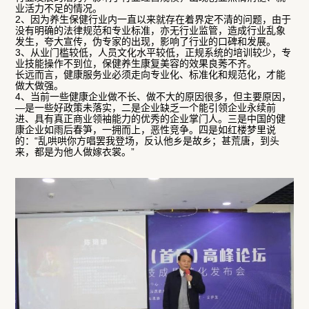
业活力不足的情况。
2、因为养生保健行业内一直以来就存在着界定不清的问题，由于
没有明确的法律规范和专业标准，亦无行业监管，造成行业乱象
发生，夸大宣传，伪专家的出现，影响了行业的口碑和发展。
3、从业门槛较低，人员文化水平较低，正规系统的培训较少，专
业技能操作不到位，保健养生康复美容的效果良莠不齐。
长远而言，健康服务业必须走向专业化、标准化和规范化，才能
做大做强。
4、当前一些健康企业做不长、做不大的原因很多，但主要原因，
—是一些好政策未落实，二是企业缺乏一个能引领企业永续前
进、具有真正商业领袖能力的优秀的企业掌门人。三是中国的健
康企业如雨后春笋，一拥而上，恶性竞争。四是如红楼梦里说
的：“乱哄哄你方唱罢我登场，反认他乡是故乡；甚荒唐，到头
来，都是为他人做嫁衣裳。”