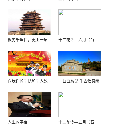
欲穷千里目，更上一层
十二花令—六月（荷
楼 ——登鹳鹊楼感怀
花）
向我们的军队和军人致
一曲西厢记 千古话良缘
敬！
人生的平台
十二花令—五月（石
榴）