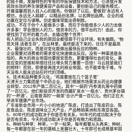
的我不做，发展特色的专有的中医保健技术和方法，引进或开发
高效长效的养生保健美容产品和设备，要创新自己的服务模式，
开展温馨周到入目入心的服务。你做好了以后，要做到“永远有人
模仿，永远无人超越”。以精品创名牌，以名牌创品牌。企业的成
功赢在定位与谋略。剑走偏锋常能出奇制胜。
成功，不在于你个人能做多少事，而在于你能借多少人的力去做
许多事！学会借别人的力，借资本的力，借平台的力！由此，你
便找到了杠杆的着力点，去撬动整个世界！
有人把自己企业失败的原因全都怪罪于行业环境，有失偏颇。“物
竞天择,适者生存”，在丛林里，最终能活下来的，往往不是最高
大、最强壮的，而是对变化能做出最快反应的物种。
企业需要对消费者的需求变化快速做出反应。没有一种渠道是永
恒的，再大的商业帝国也要居安思危，更要懂得社会的变化，善
变应变的思维和举措往往比埋头努力重要一百倍！马云就是我们
的榜样！否则，即便是再庞大的商业帝国，也不能幸免于难，今
天没有人能永远站在时代的顶峰。
4、技术和品种要多元化，“鸡蛋要放在几个篮子里”
天津天士力集团是个中药企业，他们根据市场需求从药业向健康
业转型，2012年产值二百亿元，其中“一袋药”丹参滴丸等中药做
了一百亿元，他们新投资开发的西藏矿泉水“一瓶水”、贵州茅台镇
的“一杯酒”、云南普洱的“一碗茶”合计产值一百亿元。他们正在大
举进军健康产业市场。
广东省新会市用一片小小的地道广陈皮，打造出了陈皮药业、陈
皮食品业、陈皮调味业三大产业，产品畅销美洲和东南亚各国。
5、80年代的成功取决于你是否有关系，90年代的成功取决于你
是否有资本，今天的成功取决于你是否有眼力和思路。
6、种树与种草：种草，一岁一枯荣，每年都要从头再来；种树，
每一年都是在前一年的基础上发展壮大，十年即可长成根基牢固