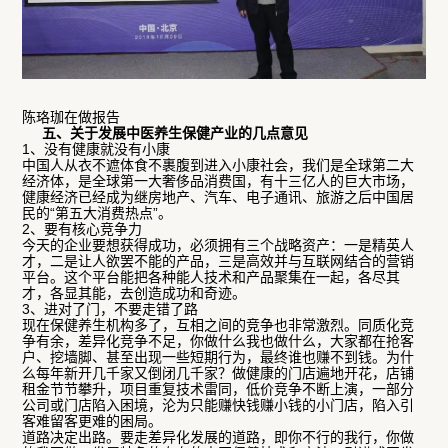
陈珞珈在做报告
五、关于发展中医养生保健产业的几点意见
1、没有健康就没有小康
中国人从衣不遮体食不裹腹到进入小康社会，我们是全球第二大
经济体，是全球第一大奢侈品消费国，有十三亿人的巨大市场，
健康经济已经成为继房地产、汽车、电子通讯、旅游之后中国居
民的“第五大消费热点”。
2、要有核心竞争力
今天的企业要想获得成功，必须拥有三个战略资产：一是精英人
才，二是让人欲罢不能的产品，三是高效并与互联网结合的营销
平台。这个平台能把各种能人技术和产品聚集在一起，各尽其
才，各显其能，去创造成功和奇迹。
3、进对了门，不要走错了路
现在保健养生机构多了，互相之间的竞争也非常激烈。同质化竞
争有余，差异化竞争不足，你做什么我也做什么，大家都在抢客
户、挖墙脚、甚至出现一些短期行为，最终谁也赚不到钱。为什
么每年新开几千家又倒闭几千家？做健康的门店遍地开花，店铺
租金节节攀升，项目重复技术雷同，低价竞争不断上演，一部分
公司或门店陷入困境，沦为只能赚快钱赚小钱的小门店，陷入引
客难留客更难的困局。
道路决定出路。要走差异化发展的道路，即你不行的我行，你做