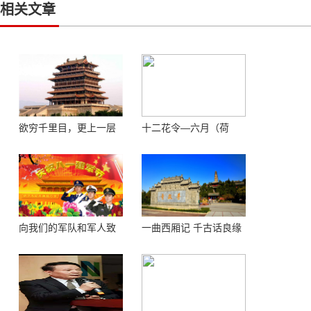
相关文章
欲穷千里目，更上一层
十二花令—六月（荷
楼 ——登鹳鹊楼感怀
花）
向我们的军队和军人致
一曲西厢记 千古话良缘
敬！