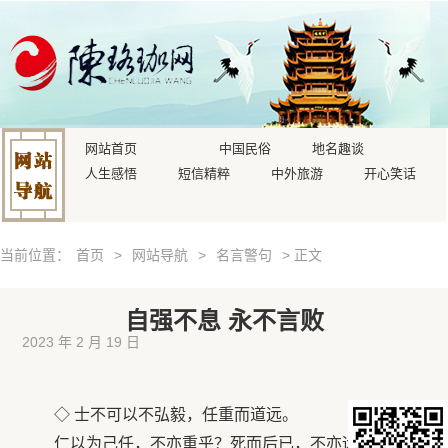
网站首页
中国民俗
地名趣谈
人生感悟
短信精粹
中外旅游
开心笑话
当前位置：
首页
>
网站导航
>
名言警句
> 正文
自强不息 永不言败
2023 年 2 月 19 日
◇ 士不可以不弘毅，任重而道远。
仁以为己任，不亦重乎？死而后已，不亦远乎。（论