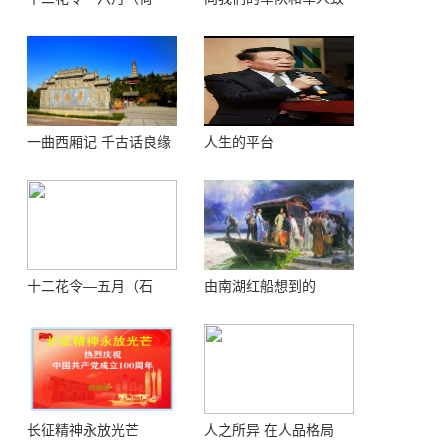
花）
敬！
一曲西厢记 千古话良缘
人生的平台
十二花令—五月（石
由南湖红船想到的
榴）
长征精神永放光芒
人之所异 在人品格局