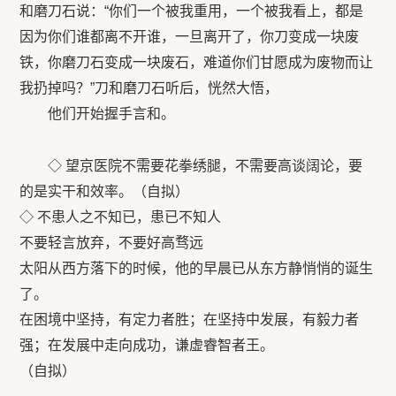
和磨刀石说：“你们一个被我重用，一个被我看上，都是
因为你们谁都离不开谁，一旦离开了，你刀变成一块废
铁，你磨刀石变成一块废石，难道你们甘愿成为废物而让
我扔掉吗？”刀和磨刀石听后，恍然大悟，
他们开始握手言和。
◇ 望京医院不需要花拳绣腿，不需要高谈阔论，要
的是实干和效率。（自拟）
◇ 不患人之不知已，患已不知人
不要轻言放弃，不要好高骛远
太阳从西方落下的时候，他的早晨已从东方静悄悄的诞生
了。
在困境中坚持，有定力者胜；在坚持中发展，有毅力者
强；在发展中走向成功，谦虚睿智者王。
（自拟）