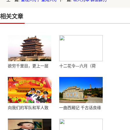
相关文章
欲穷千里目，更上一层
十二花令—六月（荷
楼 ——登鹳鹊楼感怀
花）
向我们的军队和军人致
一曲西厢记 千古话良缘
敬！