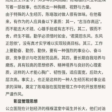
写着一部故事，也历练出一种胸襟、视野与力量。
由于特殊的人生经历，陈珞珈对做人很有体味。在他看
来，有作为的人应具备以下素质：其一，“志当存高远”，
而不能志大才疏、心雄手拙或有志不行。其二，锲而不
舍，终生不辍。勤学必须惜时如金，“君莫怨东风，东风
正怨侬”，没有真才实学难以实现较高目标。其三，工作
上要勤奋、勤劳、勤快，要有一种强烈的事业心、奋斗
欲、竞争意识与吃苦耐劳品质。其四，要长期自我培养与
磨炼，具有较高的思想修养、精神境界与良好的心理素
质，这样的人才能心胸广、韧性强，适应面宽，后劲大，
层次高。事实上，也正是这样的一种人生经历和对事业追
求的深昧，奠定了陈珞珈在医院管理工作中的开放思想和
严谨作风。
彰显管理思想
公立医院在计划经济的襁褓温室中诞生并长大，他们对汹