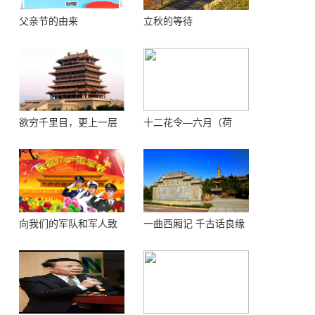
父亲节的由来
立秋的等待
欲穷千里目，更上一层
十二花令—六月（荷
楼 ——登鹳鹊楼感怀
花）
向我们的军队和军人致
一曲西厢记 千古话良缘
敬！