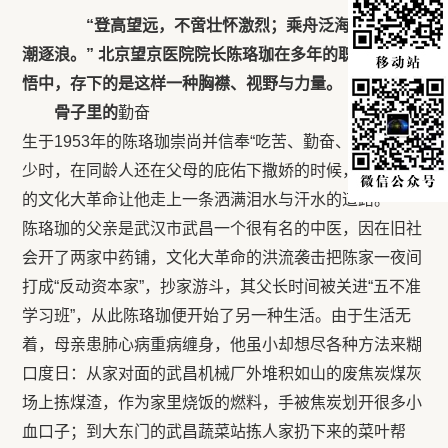
“登高望远，不啻壮怀激烈；乘舟泛海，时起心
潮逐浪。” 北京望京医院院长陈珞珈在多年的职业生涯感
悟中，存下的是这样一种胸襟、视野与力量。
骨子里的
勤奋
生于1953年的陈珞珈崇尚并信奉“吃苦、勤奋、勤学”。年
少时，在同龄人还在父母的庇佑下撒娇的时候，突如其来
的文化大革命让他走上一条洒满泪水与汗水的道路。
陈珞珈的父亲是武汉市武昌一个很有名的中医，因在旧社
会开了两家中药铺，文化大革命的洪流袭击把陈家一夜间
打成“反动资本家”，抄家游斗，其父长时间被关进“五不准
学习班”，从此陈珞珈便开始了另一种生活。由于生活无
着，母亲患肺心病重病缠身，他虽小却想尽各种方法来糊
口度日：从家对面的武昌机械厂外堆积如山的废焦炭煤灰
场上拣煤渣，作为家里烧饭的燃料，手被焦炭划开很多小
血口子；到大东门的武昌蔬菜站拣人家扔下来的菜叶帮