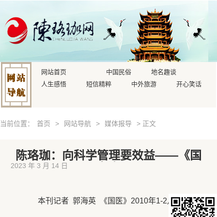
网站首页
中国民俗
地名趣谈
人生感悟
短信精粹
中外旅游
开心笑话
当前位置：
首页
>
网站导航
>
媒体报导
> 正文
陈珞珈：向科学管理要效益——《国
医杂志》
2023 年 3 月 14 日
本刊记者 郭海英 《国医》2010年1-2月第2期