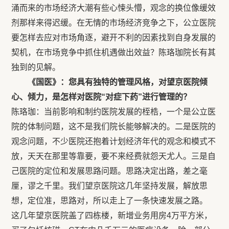
涌而来的市场经济大潮有些心悚头懵，观念的换位像缓效
剂那样来得迟缓。在无情的市场经济竞争之下，公立医院
要怎样去应对市场角逐，避开不利的因素找到自身发展的
契机，在市场竞争中抓住机遇做出效益？陈珞珈院长有其
独到的见解。
《国医》：您具有独特的管理风格，对望京医院倾
心、倾力，是怎样对医院“对症下药”进行管理的？
陈珞珈：当前影响和制约医院发展的桎梏，一个是公立医
院的体制问题，这不是我们院长能够解决的。二是医院的
观念问题，不少医院还抱着计划经济年代的观念和模式不
放，天天在那里等靠要，要不来经费就怨天尤人。三是自
己医院的定位和发展思路问题。思路决定出路，差之毫
厘，谬之千里。我们望京医院这几年坚持发展，解放思
想，定位准，思路对，所以走上了一条快速发展之路。
这几年望京医院盖了四栋楼，新增业务用房4万平方米，