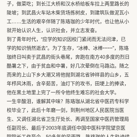
子，做菜吃；到长江大桥和汉水桥给板车拉上两里路长的
陡坡；到武昌火车站木柴货场拣树皮，到建筑队做泥瓦小
工……生活的艰辛伴随了陈珞珈的少年时代，也让他从小
就开始认识人生，认识社会，并立志发奋。
到了青年时代，“应学的知识因校门紧闭而无法问津，已
学的知识悄然逝去”。为了生存，“冰棒、冰棒┅┅”，陈珞
珈终日叫卖于武昌的街头巷尾，奔跑在南方40多度的烈日
酷暑之下，由于贫血和中暑，好几次晕倒在马路边。随之
而来的上山下乡大潮又将他抛到湖北省钟祥县的山乡，五
年栉风沐雨，含辛茹苦，油灯下的攻书，田埂上的捧读，
他在黑土地里上完了一所令他终生难忘的社会大学。
一生辛酸泪，谁解其中味？陈珞珈从湖北省中医药专科学
校毕业了，此后十年磨一剑，到荆州地区人民医院当医
生、又调任湖北省卫生厅处长、再调至国家中医药管理局
任副司长、最后于2003年底调任中国中医科学院望京医
院院长工作至今，50多年的风雨路，陈珞珈的人生轨迹续