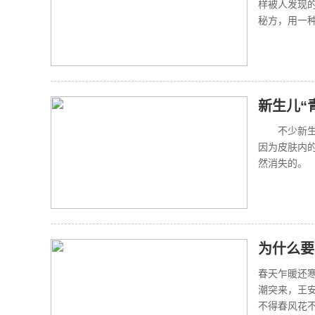
样被人发现
秘方，用一种
新生儿“
不少新生儿
因为皮肤内的
然消失的。 
为什么要
春天乍暖还寒
潮突来，王
不得春风花不