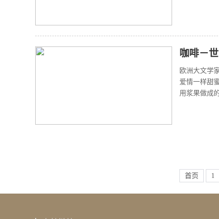
咖啡－世
欧洲大文学
爱情一样甜蜜
用浆果做成的
首页
1