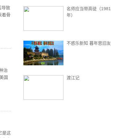
后导致
名师应当带高徒（1981
表着骨
年）
不惑乐新知 暮年思旧友
种治
美国
渡江记
是这