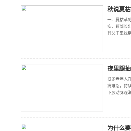
秋说夏枯
一、夏枯草
疾，颈部长
其父千里找到
夜里腿抽
很多老年人
痛难忍，持
下肢动脉逐渐
为什么要