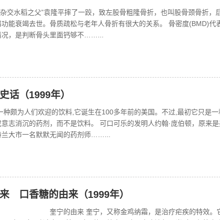
中国杂交水稻之父”袁隆平摔了一跤，致左股骨粗隆骨折，也叫股骨颈骨折，
功能衰竭去世。骨质疏松与老年人骨折有很大的关系。 骨密度(BMD)代
况，是判断骨头里面钙够不……...
史话（1999年）
一种颇为人们欢迎的饮料,它诞生在100多年前的美国。不过,最初它只是一
或意志消沉的药剂，而不是饮料。 可口可乐的发明人约翰·庞伯顿，原来是
兰大市一名默默无闻的药剂师……...
来 口香糖的由来（1999年）
来 奎宁，又称金鸡纳霜，是治疗疟疾的特效。它