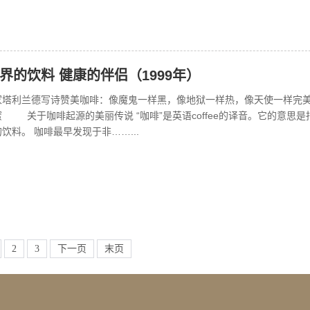
界的饮料 健康的伴侣（1999年）
家塔利兰德写诗赞美咖啡：像魔鬼一样黑，像地狱一样热，像天使一样完
 关于咖啡起源的美丽传说 “咖啡”是英语coffee的译音。它的意思是
饮料。 咖啡最早发现于非……...
2
3
下一页
末页