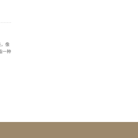
美，像
指一种