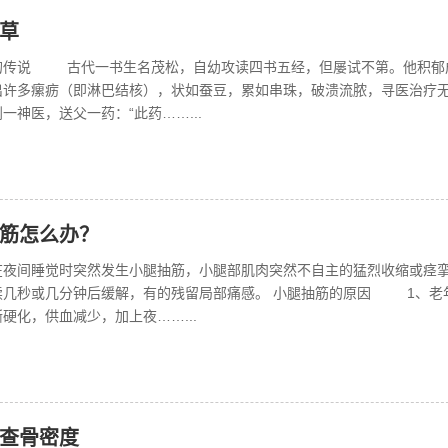
草
的传说 古代一书生名茂松，自幼攻读四书五经，但屡试不第。他积郁
出许多瘰疬（即淋巴结核），状如蚕豆，累如串珠，破溃流脓，寻医治疗
一神医，送父一药：“此药……...
筋怎么办？
在夜间睡觉时突然发生小腿抽筋，小腿部肌肉突然不自主的猛烈收缩或痉
续几秒或几分钟后缓解，有的残留局部痛感。 小腿抽筋的原因 1、老
硬化，供血减少，加上夜……...
查骨密度