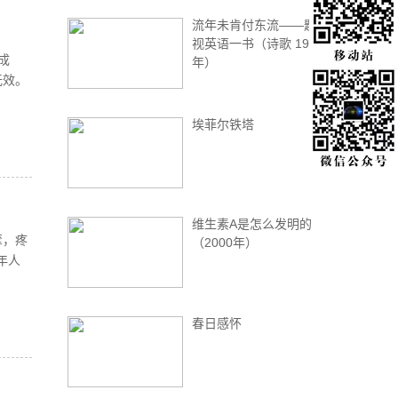
流年未肯付东流——题电
视英语一书（诗歌 1990
成
年）
无效。
埃菲尔铁塔
维生素A是怎么发明的
挛，疼
（2000年）
年人
春日感怀