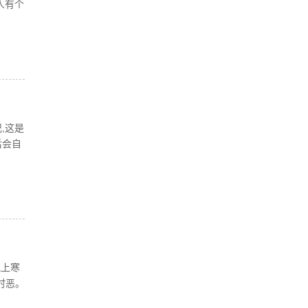
人有个
,这是
后会自
晚上寒
时恶。