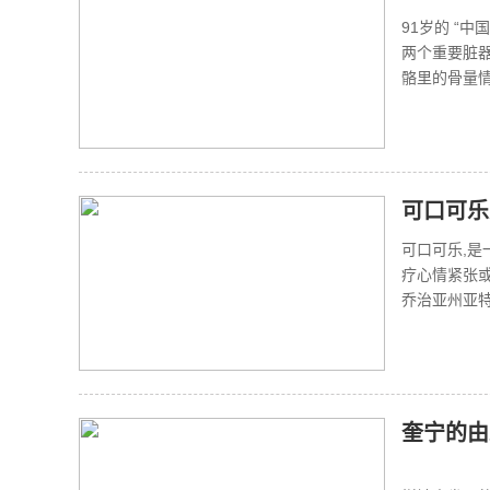
91岁的 “
两个重要脏器
骼里的骨量情
可口可乐
可口可乐,是
疗心情紧张
乔治亚州亚特
奎宁的由
奎宁的由