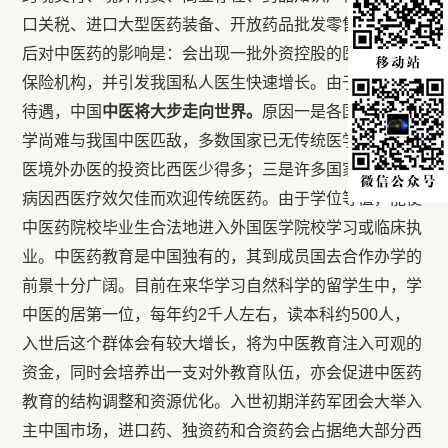
口关税、进口大型医药装备、开放药品批发零售等。入世
后对中医药的影响是：会出现一批外资控股的医院及医疗
保险机构，并引发我国私人医生快速增长。由于享受国民
待遇，中国
中医将大步走向世界。
原因一是各国的传统医
学尚难与我国中医匹敌，多数国家已无传统医学；二是中
医境外办医的投资比西医少得多；三是许多国家的许多疾
病因西医疗效欠佳而欢迎传统医药。由于学位等值，能使
中医药院校毕业生合法地进入外国医学院校学习或临床执
业。中医药教育是中国独有的，其到成员国去合作办学的
前景十分广阔。目前在来华学习自然科学的留学生中，学
中医的居第一位，每年约2千人左右，读本科约500人，
入世后这个群体会有较大增长，将为中医教育注入可观的
资金，同时会培养出一支对外教育队伍，亦会促进中医药
教育的结构调整和资源优化。入世初期洋药军团会大举入
主中国市场，进口药、独资药和合资药会占据绝大部分西