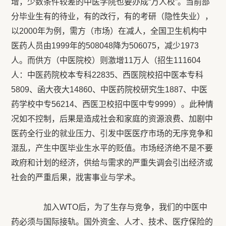
增，少数条件较差的中医学院也要办成“万人校”。当前部
分毕业生有的待业，有的改行，有的考研（隐性失业），
以2000年为例，需方（市场）在减人，全国卫生机构中
医药人员由1999年的508048降为506075，减少1973
人。而供方（中医院校）则激增11万人（招生111604
人：中医药院校本专科22835、西医院校招中医本专科
5809、函大夜大14860、中医药院校研究生1887、中医
药学校中专56214、西医卫校招中医中专9999）。此种情
况如不控制，后果是造成社会和家庭的资源浪费、加剧中
医药全行业的就业压力、引发中医医疗市场的无序竞争和
混乱，产生中医毕业生水平的贬值。市场经济绝不是不要
政府和计划的经济，供给与需求的严重失调会引出经济或
社会的严重后果，戕害事业与学术。
加入WTO后，为了生存与竞争，我们的中医中
药必须与国际接轨。国外资金、人才、技术、医疗保险的