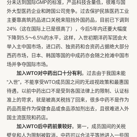
分未达到国际GMP的标准，产品科技含量低，很难与国
外大型医药企业和跨国公司竞争。过去保护民族医药工业
主要靠高筑药品进口关税来阻挡外国药品，目前已下调到
24%（这在国际上已是很高了），今后5年内还要大幅度
下降到5.5～6.5%的水平，这样，入世初期洋药军团会大
举入主中国市场，进口药、独资药和合资药占据绝大部分
西药市场，日本、韩国等国的中成药亦会随之抢滩中国市
场并争夺国际市场。
加入WTO对中药出口十分有利
。过去由于我国未能
“入世”，不能享受WTO成员国之间的无歧视政策和最惠国
待遇，以前中药出口不是受到各国法律上的限制、认证标
准上的苛求，就是被高关税挡了回来，很多中药不是作为
药品而是作为保健食品或食品添加剂出去，且很难进入外
国主流医院和药店。
加入WTO后中药前景较好
。第一，成员国间的关税
壁垒和人为限制被取消，中药可以合法平等地进入一些国