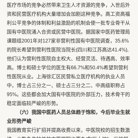
医疗市场的竞争必然带来卫生人才资源的竞争，入世后外
资和民营医疗机构大量增加会加剧这种竞争。高工资高福
利公平竞争的体制和利益激励的机制会使一批专业骨干从
国有中医院涌入合资或民营中医院。据国家中医药管理局
课题组2001年对127家非营利性国有中医院调查，35.6%
的院长希望到营利性医院当院长(四川和江苏高达41.4%),
他们认为营利性医院自主权大、经营灵活、待遇高、效率
高。博士和硕士学位的医生有66.7%和50.4%希望到营利
性医院从业。上海徐汇区民营私立医疗机构的执业人员
中，博士占三分之一、硕士占三分之二、中高级职称占
95%。这些都会加大国有中医院的外部压力，技术骨干的
稳定面临较严峻的形势。
（六）我国中医药人员总体趋于饱和，今后毕业生就
业形势严峻
我国教育实行扩招并提高收费以来，中医院校的招生数激