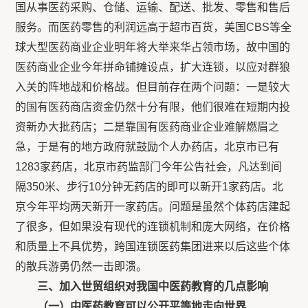
国从事医药采购、仓储、运输、配送、批发、零售和售后
服务。而医药零售的利润远高于超市百货，美国CBS等全
球大型医药商业企业明年将大举来华占领市场，故中国的
医药商业企业今年拼命铺摊设点，扩大连锁，以应对群狼
入关的阵地战和价格战。但目前存在两个问题：一是较大
的国有医药商店资金仍然十分有限，他们很难在短期内投
资新办大批药店；二是靠国有医药商业企业难解燃眉之
急，于是有的地方政府就鼓励个人办药店，北京市已有
1283家药店，北京市药监部门今年公告社会，凡达到间
隔350米、步行10分钟无药店的即可以新开1家药店。北
京今年平均两天新开一家药店。问题是虽然个体药店建起
了很多，但如果没有现代的连锁机制和庞大网络，在价格
和质量上不具优势，跨国连锁医药集团进来以后这些个体
的散兵游勇仍然一击即溃。
三、加入世贸组织对我国中医药教育的几点影响
（一）中医药教育可以公开平等地走向世界