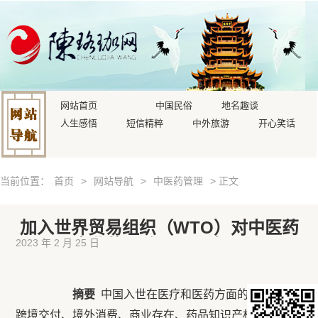
网站首页
中国民俗
地名趣谈
人生感悟
短信精粹
中外旅游
开心笑话
当前位置：
首页
>
网站导航
>
中医药管理
> 正文
加入世界贸易组织（WTO）对中医药
事业的影响（2003年）
2023 年 2 月 25 日
摘要
中国入世在医疗和医药方面的承诺有：
跨境交付、境外消费、商业存在、药品知识产权保护、进