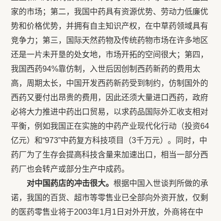
家的市场；第二，我国中药具有资源优势、劳动力低廉优
势和价格优势，并拥有自主知识产权，在中草药领域具有
竞争力；第三，国际天然药物及传统药物市场在许多地区
还是一片未开垦的处女地，市场开拓的空间很大；第四，
我国西药94%靠仿制，入世后因创制西药新药的费用太
高，周期太长，中国开发西药新药受到制约，仿制国外的
西药又要付出昂贵的费用，因此还须大量进口西药，政府
必将大力推进中药出口贸易，以求药品国际外汇收支相对
平衡，例如我国正在实施的中药产业现代化行动（投资64
亿元）和“973”中药复方科技项目（3千万元）。同时，中
药厂为了生存会提高科技含量来加速出口，相当一部分西
药厂也会转产或部分生产中成药。
对中国药店的冲击很大。
根据中国入世谈判所做的承
诺，我国的百货、超市等零售业已全部向外资开放，仅剩
的医药零售业将于2003年1月1日对外开放，外商将在中