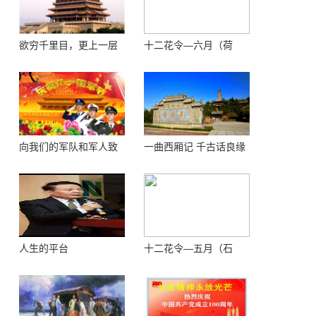
欲穷千里目，更上一层
十二花令—六月（荷
楼 ——登鹳鹊楼感怀
花）
向我们的军队和军人致
一曲西厢记 千古话良缘
敬！
人生的平台
十二花令—五月（石
榴）