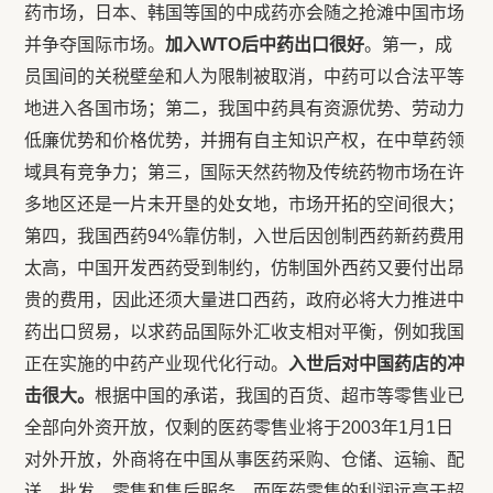
药市场，日本、韩国等国的中成药亦会随之抢滩中国市场
并争夺国际市场。
加入WTO后中药出口很好
。第一，成
员国间的关税壁垒和人为限制被取消，中药可以合法平等
地进入各国市场；第二，我国中药具有资源优势、劳动力
低廉优势和价格优势，并拥有自主知识产权，在中草药领
域具有竞争力；第三，国际天然药物及传统药物市场在许
多地区还是一片未开垦的处女地，市场开拓的空间很大；
第四，我国西药94%靠仿制，入世后因创制西药新药费用
太高，中国开发西药受到制约，仿制国外西药又要付出昂
贵的费用，因此还须大量进口西药，政府必将大力推进中
药出口贸易，以求药品国际外汇收支相对平衡，例如我国
正在实施的中药产业现代化行动。
入世后对中国药店的冲
击很大。
根据中国的承诺，我国的百货、超市等零售业已
全部向外资开放，仅剩的医药零售业将于2003年1月1日
对外开放，外商将在中国从事医药采购、仓储、运输、配
送、批发、零售和售后服务。而医药零售的利润远高于超