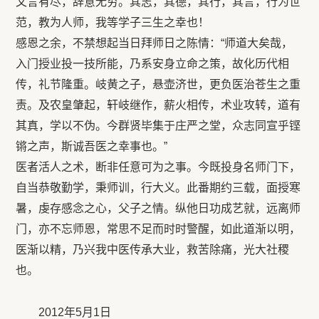
文言有尽，辞意无穷。其志，其德，其行，其言，行为世
范，教为人师，我等学子三生之幸也！
感恩之余，不禁想起当日拜师日之陈情：“师道大矣哉，
入门授业投一技所能，乃系安身立命之策，故化历代相
传，礼节隆重。岐黄之子，悬壶济世，更负医治苍生之重
责。及农皇肇起，轩岐继作，薪火相传，术业攻转，道有
其真，学以不伪。今群贤毕集于庄严之堂，众志同宣乎铿
锵之声，斯诚吾医之幸事也。”
医者活人之术，断非任意可为之事。今既投身名师门下，
自当恭敬勤学，秉师训，行大义。此番期约三载，面授寒
暑，虔存感念之心，父子之情。纵他日功成艺就，远离师
门，亦不忘师恩，常思不足而时时警醒，如此道渐以明，
医渐以精，乃兴我中医传承大业，救苦除痛，光大社稷
也。
2012年5月1日