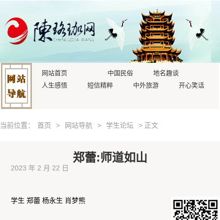
网站首页
中国民俗
地名趣谈
人生感悟
短信精粹
中外旅游
开心笑话
当前位置：
首页
>
网站导航
>
学生论坛
> 正文
郑蕾:师道如山
2023 年 2 月 22 日
学生 郑蕾 杨永生 肖梦熊