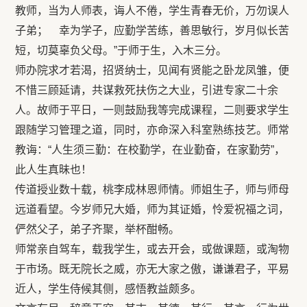
教师，当为人师表，诲人不倦，学生青春无价，万勿误人
子弟； 幸为学子，应勤学苦练，善思敏行，岁月似长苦
短，切莫辜负父母。”于师于生，入木三分。
师办院求才若渴，招贤纳士，见闻有贤能之卧龙凤雏，便
不惜三顾延请，共谋救死扶伤之大业，引进专家二十余
人。故师于平日，一则鼓励我等完成课程，二则要求学生
跟随学习管理之道，同时，亦命深入科室熟练技艺。师常
教诲：“人生须三勤：在校勤学，在业勤奋，在家勤劳”，
此人生真昧也！
传道授业数十载，桃李成林恩师情。师姐生子，师与师母
远道看望。今岁师兄大婚，师为其证婚，怜爱祝福之词，
俨然父子，弟子齐聚，举杯酣畅。
师常亲自驾车，载我学生，或去开会，或做课题，或淘物
于市场。既无院长之威，亦无大家之傲，谦谦君子，平易
近人，学生侍候其侧，感悟教益颇多。