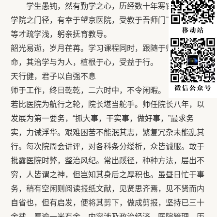
学生愚钝，然有勤学之心，历经数十年寒窗，得入科
学院之门径，有幸于望京医院，受教于吾师门下。师悯余
等才疏学浅，躬亲抚育教导。
韶光易逝，岁月荏苒。学习课程同时，跟随于师，耳提面
命，其治学与为人，植根于心，受益于行。
天行健，君子以自强不息
师于工作，终日乾乾，二六时中，不令闲暇。
若比医院为航行之轮，院长堪当舵手。师任院长八年，以
发展为第一要务，“抓大事，干实事，做好事，”最求务
实，力诫浮华。艰难困苦不能泯其志，繁复冗杂未能乱其
行。每次院周会讲评，对各科条分缕析，众皆诚服。敢于
批露医院时弊，整治风纪。常出蹊径，种种方法，层出不
穷，人皆谓之神，但岂知其身后之厚积也。虽昼日忙于事
务，稍有空闲则阅读报纸文献，见贤思齐焉，见不贤而内
自省也，但有启发，便将其剪下，做成剪报，坚持已三十
余载，厚逾一米有余，内容涉及政治经济，医院管理，历