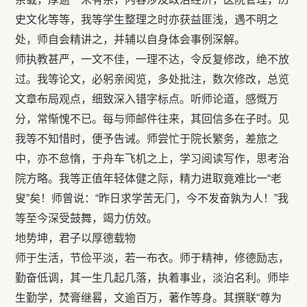
史文化等等，我等学生整理之时亦获益匪浅，遇不明之
处，师自会精讲之，并辅以自身体会事例深解。
师执教甚严，一文不佳，一理不达，令反复修改，绝不放
过。我等论文，必躬亲阅览，多处批注，数次修改，总览
文章布局观点，细致深入错字标点。听师论道，感慨万
分，常惭愧不已。每与师邮件往来，其回信多在子时。见
我等不知惜时，便予告诫。师尝忙于院长繁务，差旅之
中，亦不怠惰，于舟车飞机之上，学习阅读写作，思考治
院方略。我等正值年轻体健之际，精力进取竟难比一“老
叟”矣！师曾说：“昨日求学苦无门，今不发奋孰为人！”我
等至今深受鼓舞，竭力仿效。
地势坤，君子以厚德载物
师于生活，节俭平淡，若一布衣。师于精神，修德励志，
勤奋低调，其一生几起几落，执着事业，淡泊名利。师毕
生勤学，焚膏继晷，文逾百万，著作等身。其撰联“尊为