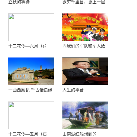
立秋的等待
欲穷千里目，更上一层
楼 ——登鹳鹊楼感怀
十二花令—六月（荷
向我们的军队和军人致
花）
敬！
一曲西厢记 千古话良缘
人生的平台
十二花令—五月（石
由南湖红船想到的