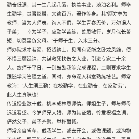
勤奋低调，其一生几起几落，执着事业，淡泊名利。师毕
生勤学，焚膏继晷，文逾百万，著作等身。其撰联“尊为
教师，当为人师表，诲人不倦，学生青春无价，万勿误人
子弟； 幸为学子，应勤学苦练，善思敏行，岁月似长苦
短，切莫辜负父母。”于师于生，入木三分。
师办院求才若渴，招贤纳士，见闻有贤能之卧龙凤雏，便
不惜三顾延请，共谋救死扶伤之大业，引进专家二十余
人。故师于平日，一则鼓励我等完成课程，二则要求学生
跟随学习管理之道，同时，亦命深入科室熟练技艺。师常
教诲：“人生须三勤：在校勤学，在业勤奋，在家勤劳”，
此人生真昧也！
传道授业数十载，桃李成林恩师情。师姐生子，师与师母
远道看望。今岁师兄大婚，师为其证婚，怜爱祝福之词，
俨然父子，弟子齐聚，举杯酣畅。
师常亲自驾车，载我学生，或去开会，或做课题，或淘物