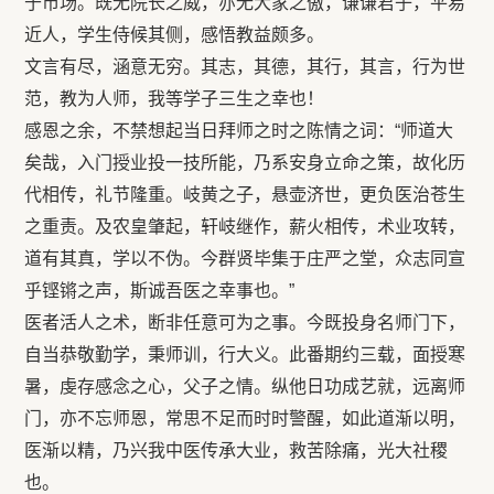
于市场。既无院长之威，亦无大家之傲，谦谦君子，平易
近人，学生侍候其侧，感悟教益颇多。
文言有尽，涵意无穷。其志，其德，其行，其言，行为世
范，教为人师，我等学子三生之幸也！
感恩之余，不禁想起当日拜师之时之陈情之词：“师道大
矣哉，入门授业投一技所能，乃系安身立命之策，故化历
代相传，礼节隆重。岐黄之子，悬壶济世，更负医治苍生
之重责。及农皇肇起，轩岐继作，薪火相传，术业攻转，
道有其真，学以不伪。今群贤毕集于庄严之堂，众志同宣
乎铿锵之声，斯诚吾医之幸事也。”
医者活人之术，断非任意可为之事。今既投身名师门下，
自当恭敬勤学，秉师训，行大义。此番期约三载，面授寒
暑，虔存感念之心，父子之情。纵他日功成艺就，远离师
门，亦不忘师恩，常思不足而时时警醒，如此道渐以明，
医渐以精，乃兴我中医传承大业，救苦除痛，光大社稷
也。