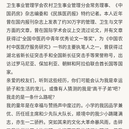
卫生事业管理学会农村卫生事业管理分会常务理事、《中
国药房》杂志编委和《民族医药报》特约记者。本人近年
曾在国内报刊杂志上发表了约30万字的管理、卫生与文学
方面的文章，曾在国际学术会议上交流过论文，并有文章
获得过“全国中医药中青年优秀论文一等奖”，为《中国农
村中医医疗服务研究》一书的主要执笔人之一，曾获得过
湖北省新长征突击手和全国新长征突击手等荣誉称号，出
访过罗马尼亚、保加利亚、朝鲜和阿拉伯联合酋长国等国
家。
亲爱的校友们，听到这些经历，你们可能会认为我是幸运
骄子和生活的宠儿，或像有人猜测的我是“高干子弟”吧？
我走的是一条什么路呢？
我的童年是在幸福与赞扬声中度过的。小学的我因品学兼
优、历任班主席和少先队大队长，顺境中的我少小踌躇满
志，亦生一二骄矜。突如其来的文化大革命暴风雨，击碎