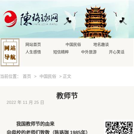
网站首页
中国民俗
地名趣谈
人生感悟
短信精粹
中外旅游
开心笑话
当前位置：
首页
>
中国民俗
> 正文
教师节
2022 年 11 月 25 日
我国教师节的由来
向母校的老师们致敬（陈珞珈 1985年）