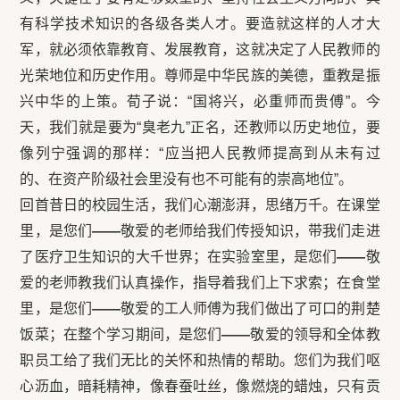
有科学技术知识的各级各类人才。要造就这样的人才大
军，就必须依靠教育、发展教育，这就决定了人民教师的
光荣地位和历史作用。尊师是中华民族的美德，重教是振
兴中华的上策。荀子说：“国将兴，必重师而贵傅”。今
天，我们就是要为“臭老九”正名，还教师以历史地位，要
像列宁强调的那样：“应当把人民教师提高到从未有过
的、在资产阶级社会里没有也不可能有的崇高地位”。
回首昔日的校园生活，我们心潮澎湃，思绪万千。在课堂
里，是您们
——
敬爱的老师给我们传授知识，带我们走进
了医疗卫生知识的大千世界；在实验室里，是您们
——
敬
爱的老师教我们认真操作，指导着我们上下求索；在食堂
里，是您们
——
敬爱的工人师傅为我们做出了可口的荆楚
饭菜；在整个学习期间，是您们
——
敬爱的领导和全体教
职员工给了我们无比的关怀和热情的帮助。您们为我们呕
心沥血，暗耗精神，像春蚕吐丝，像燃烧的蜡烛，只有贡