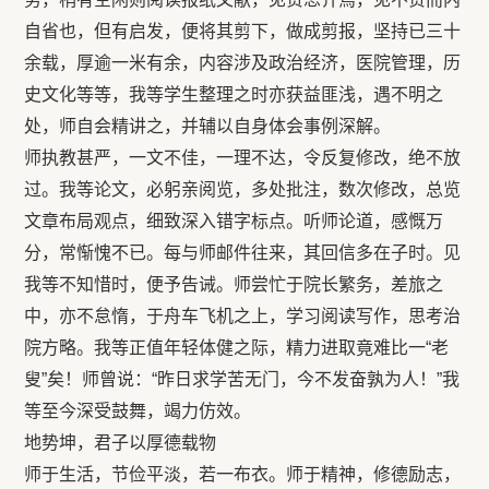
自省也，但有启发，便将其剪下，做成剪报，坚持已三十
余载，厚逾一米有余，内容涉及政治经济，医院管理，历
史文化等等，我等学生整理之时亦获益匪浅，遇不明之
处，师自会精讲之，并辅以自身体会事例深解。
师执教甚严，一文不佳，一理不达，令反复修改，绝不放
过。我等论文，必躬亲阅览，多处批注，数次修改，总览
文章布局观点，细致深入错字标点。听师论道，感慨万
分，常惭愧不已。每与师邮件往来，其回信多在子时。见
我等不知惜时，便予告诫。师尝忙于院长繁务，差旅之
中，亦不怠惰，于舟车飞机之上，学习阅读写作，思考治
院方略。我等正值年轻体健之际，精力进取竟难比一“老
叟”矣！师曾说：“昨日求学苦无门，今不发奋孰为人！”我
等至今深受鼓舞，竭力仿效。
地势坤，君子以厚德载物
师于生活，节俭平淡，若一布衣。师于精神，修德励志，