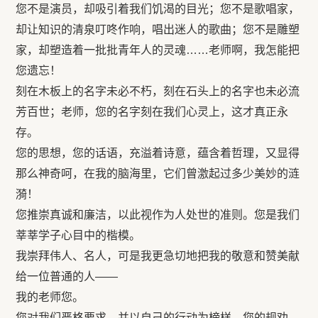
您不是演员，却吸引着我们饥渴的目光；您不是歌唱家，
却让知识的清泉叮咚作响，唱出迷人的歌曲；您不是雕塑
家，却塑造着一批批青年人的灵魂……老师啊，我怎能把
您遗忘！
刻在木板上的名字未必不朽，刻在石头上的名字也未必流
芳百世；老师，您的名字刻在我们心灵上，这才真正永
存。
您的思想，您的话语，充溢着诗意，蕴含着哲理，又显得
那么神奇呵，在我的脑海里，它们曾激起过多少美妙的涟
漪！
您推崇真诚和廉洁，以此视作为人处世的准则。您是我们
莘莘学子心目中的楷模。
我崇拜伟人、名人，可是我更急切地把我的敬意和赞美献
给一位普通的人――
我的老师您。
您对我们严格要求，并以自己的行动为榜样。您的规劝、