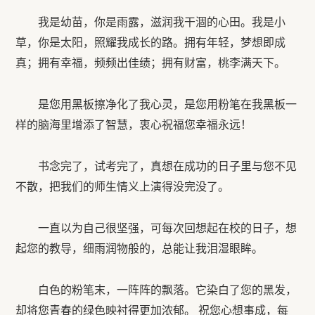
我是幼苗，你是雨露，滋润我干涸的心田。我是小
草，你是太阳，照耀我成长的路。拥有年轻，梦想即成
真；拥有幸福，频频出佳绩；拥有财富，桃李满天下。
是您用黑板擦净化了我心灵，是您用粉笔在我黑板一
样的脑海里增添了智慧，衷心祝福您幸福永远！
书念完了，试考完了，真想在成功的日子里与您不见
不散，把我们的师生情义上演得没完没了。
一直以为自己很坚强，可每次回想起在校的日子，想
起您的教导，细雨润物般的，总能让我泪湿眼眸。
白色的粉笔末，一阵阵的飘落。它染白了您的黑发，
却将您青春的绿色映衬得更加浓郁。 祝您心想事成，每