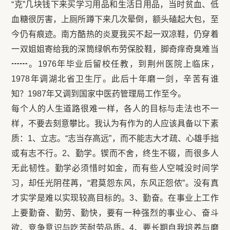
“克”几块钱下来买学习用品和生活日用品，当时贫血、低
血糖很厉害，上厕所蹲下来几次晕倒，额头磕起大包，至
今仍有痕迹。南方酷热的炎夏我买不起一双凉鞋，仍穿着
一双姐姐寄给我的深筒绿帆布劳保胶鞋，脚奇痒奇臭难当
┅┅。1976年毕业后留校任教，到荆州医院上临床，
1978年调湖北省卫生厅。此后十年磨一剑，辛苦有谁
知？1987年又调到国家中医药管理局工作至今。
每个人的人生道路很难一样，各人的目标与走法也不一
样，不要去刻意攀比。我认为有作为的人应该具备以下素
质：1、立志。“志当存高远”，而不能志大才疏、心雄手拙
或有志不行。2、勤学。锲而不舍，终生不辍，而很多人
无此韧性。勤学必须惜时如金，而有些人空喊没时间学
习，却任光阴荏苒，“君莫怨东风，东风正怨侬”。没有真
才实学是难以实现较高目标的。3、勤奋。在事业上工作
上要勤奋、勤劳、勤快，要有一种强烈的事业心、奋斗
欲、竞争意识与吃苦耐劳品质。4、要长期自我培养与磨