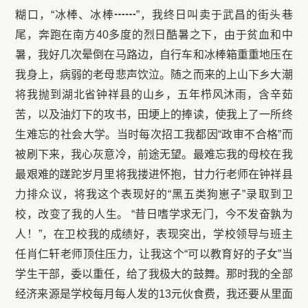
糊口，“冰棒、冰棒┅┅”，我终日叫卖于武昌的街头巷
尾，奔跑在南方40多度的烈日酷暑之下，由于贫血和中
暑，我好几次晕倒在马路边，自行车和冰棒箱重重地压在
我身上，病弱的老母悲声饮泣。随之而来的上山下乡大潮
将我抛到湖北省钟祥县的山乡，五年栉风沐雨，含辛茹
苦，以及油灯下的攻书，田埂上的捧读，使我上了一所终
生难忘的社会大学。当时每次招工我都因“政审不合格”而
被刷下来，我心灰意冷，前途无望。最难忘我的母校在我
最艰难的蹉跎岁月里将我搂进怀抱，甘力行老师在钟祥县
力排众议，将我这个表现好的“黑五类狗崽子”录取到卫
校，改变了我的人生。 “昔日嗜学求无门，今不发奋孰为
人！”，在卫校我的成绩好，表现突出，学校领导与班主
任肖仁轩老师顶住压力，让我这个“可以教育好的子女”当
学生干部，委以重任，给了我极大的鼓舞。那时我的全部
经济来源是学校每月每人发的13元伙食费，我还要从里面