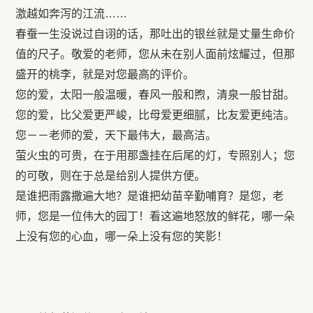
激越如奔泻的江流……
春蚕一生没说过自诩的话，那吐出的银丝就是丈量生命价
值的尺子。敬爱的老师，您从未在别人面前炫耀过，但那
盛开的桃李，就是对您最高的评价。
您的爱，太阳一般温暖，春风一般和煦，清泉一般甘甜。
您的爱，比父爱更严峻，比母爱更细腻，比友爱更纯洁。
您－－老师的爱，天下最伟大，最高洁。
萤火虫的可贵，在于用那盏挂在后尾的灯，专照别人；您
的可敬，则在于总是给别人提供方便。
是谁把雨露撒遍大地？是谁把幼苗辛勤哺育？是您，老
师，您是一位伟大的园丁！看这遍地怒放的鲜花，哪一朵
上没有您的心血，哪一朵上没有您的笑影！