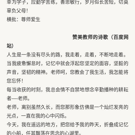
幸为学子，应勤学苦练，善思敏行，岁月似长苦短，切莫
辜负父母！
横批：尊师爱生
赞美教师的诗歌（百度网
站）
人生是一条没有尽头的路，我走着，走着，不断地走着。
当我疲惫懈怠时，记忆中就会浮起您坚定的面容，坚毅的
声音，坚韧的精神。老师呵，您教会了我生活，我怎能将
您忘怀！
每当收获的时刻，我总会情不自禁地想念辛勤播种的耕耘
者—-老师。
老师，离别虽然久长，而您那形象仿佛是一个灿烂发亮的
光点，一直在我的心中闪烁。
今天，我在遥远的地方，把您给予我的昨天，折叠成记忆
的小船，任其飘荡在思念的心湖里。