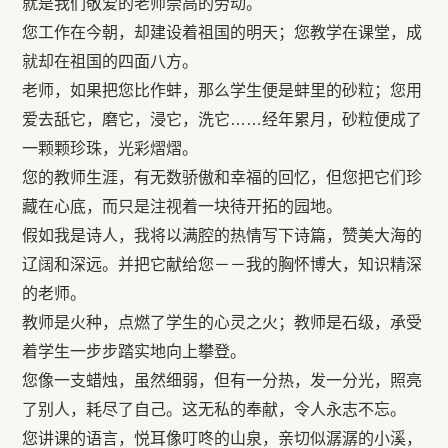
就是我们敬爱的老师崇高的劳动。
您工作在今朝，却建设着祖国的明天；您教学在课堂，成
就却在祖国的四面八方。
老师，如果把您比作蚌，那么学生便是蚌里的砂粒；您用
爱去舐它，磨它，浸它，洗它……经年累月，砂粒便成了
一颗颗珍珠，光彩熠熠。
您的教师生涯，有无数骄傲和幸福的回忆，但您把它们珍
藏在心底，而只是注视着一块待开拓的园地。
假如我是诗人，我将以满腔的热情写下诗篇，赞美大海的
辽阔和深远。并把它献给您－－我的胸怀博大，知识精深
的老师。
教师是火种，点燃了学生的心灵之火；教师是石级，承受
着学生一步步踏实地向上攀登。
您像一支蜡烛，虽然细弱，但有一分热，发一分光，照亮
了别人，耗尽了自己。这无私的奉献，令人永志不忘。
您讲课的语言，悦耳像叮咚的山泉，亲切似潺潺的小溪，