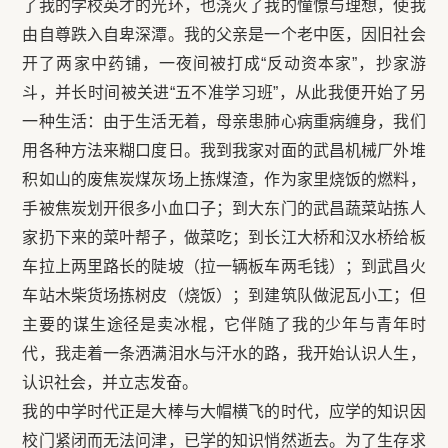
了我的学校英才的光环，也浇灭了我的憧憬与理想，使我
由自尊跌入自卑深潭。我的父亲是一个老中医，因旧社会
开了两家中药铺，一夜间被打成“反动资本家”，抄家游
斗，并长时间被关进“五不准学习班”，从此我便开始了另
一种生活：由于生活无着，母亲患肺心病重病缠身，我们
用各种方法来糊口度日。我到我家对面的武昌机械厂外堆
积如山的废焦炭煤灰场上拣煤渣，作为家里烧饭的燃料，
手被焦炭划开很多小血口子；到大东门的武昌蔬菜站拣人
家扔下来的菜叶帮子，做菜吃；到长江大桥和汉水桥给板
车拉上两里路长的陡坡（拉一辆板车两毛钱）；到武昌火
车站木柴货场拣树皮（烧饭）；到建筑队做泥瓦小工；但
主要的谋生途径是卖冰棍，它伴随了我的少年与青年时
代，我走着一条洒满泪水与汗水的路，我开始认识人生，
认识社会，并立志发奋。
我的中学时代正是大棒与大帽横飞的时代，应学的知识因
校门紧闭而无法问津，已学的知识悄然逝去。为了生存求