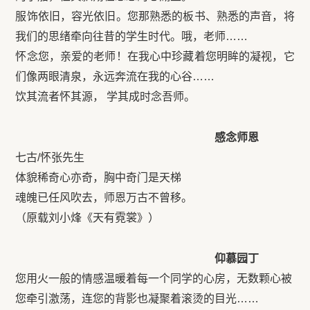
服饰依旧，容光依旧。您那熟悉的板书、熟悉的声音，将
我们的思绪牵向往昔的学生时代。哦，老师……
怀念您，亲爱的老师！在我心中珍藏着您明眸的凝视，它
们像两眼清泉，永远奔流在我的心谷……
饮其流者怀其源， 学其成时念吾师。
感念师恩
七古/怀张先生
体貌稀奇心亦奇，胸中奇门是天梯
魂魄已任风吹去，师恩万古不曾移。
（原载刘小烽《天有霓裳》）
仰慕园丁
您用火一般的情感温暖着每一个同学的心房，无数颗心被
您牵引激荡，连您的背影也凝聚着滚烫的目光……