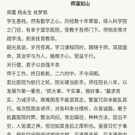
师道如山
郑蕾 杨永生 肖梦熊
学生愚钝，然有勤学之心，历经数十年寒窗，得入科学院
之门径，有幸于望京医院，受教于吾师门下。师悯余等才
疏学浅，躬亲抚育教导。
韶光易逝，岁月荏苒。学习课程同时，跟随于师，耳提面
命，其治学与为人，植根于心，受益于行。
天行健，君子以自强不息
师于工作，终日乾乾，二六时中，不令闲暇。
若比医院为航行之轮，院长堪当舵手。师任院长八年，以
发展为第一要务，“抓大事，干实事，做好事，”最求务
实，力诫浮华。艰难困苦不能泯其志，繁复冗杂未能乱其
行。每次院周会讲评，对各科条分缕析，众皆诚服。敢于
批露医院时弊，整治风纪。常出蹊径，种种方法，层出不
穷，人皆谓之神，但岂知其身后之厚积也。虽昼日忙于事
务，稍有空闲则阅读报纸文献，见贤思齐焉，见不贤而内