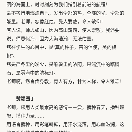
阔的海面上，时时刻刻为我们指引着前进的航程！
毫不吝惜地燃烧自己，发出全部的热，全部的光，全部的
能量。老师，您像红烛，受人爱戴，令人敬仰！
有人说，师恩如山，因为高山巍巍，使人崇敬。我还要
说，师恩似海，因为大海浩瀚，无法估量。
您在学生的心目中，是“真的种子，善的信使，美的旗
帜”。
您是严冬里的炭火，是酷暑里的浓荫，是湍流中的踏脚
石，是雾海中的航标灯。
老师啊，您言传身教，育人有方，甘为人梯，令人难忘！
赞颂园丁
老师，您用人类最崇高的感情－－爱，播种春天，播种理
想，播种力量……
用语言播种，用彩笔耕耘，用汗水浇灌，用心血滋润，这