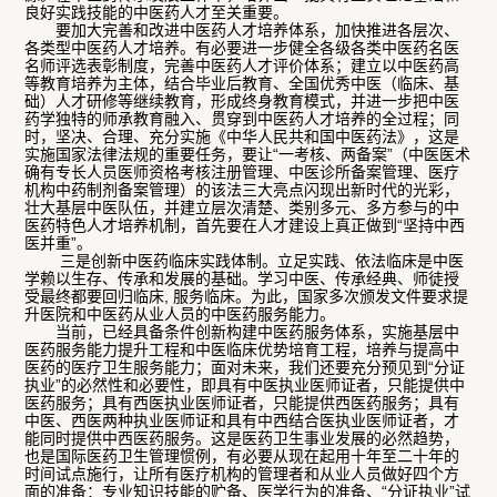
良好实践技能的中医药人才至关重要。
要加大完善和改进中医药人才培养体系，加快推进各层次、
各类型中医药人才培养。有必要进一步健全各级各类中医药名医
名师评选表彰制度，完善中医药人才评价体系；建立以中医药高
等教育培养为主体，结合毕业后教育、全国优秀中医（临床、基
础）人才研修等继续教育，形成终身教育模式，并进一步把中医
药学独特的师承教育融入、贯穿到中医药人才培养的全过程；同
时，坚决、合理、充分实施《中华人民共和国中医药法》，这是
实施国家法律法规的重要任务，要让“一考核、两备案”（中医医术
确有专长人员医师资格考核注册管理、中医诊所备案管理、医疗
机构中药制剂备案管理）的该法三大亮点闪现出新时代的光彩，
壮大基层中医队伍，并建立层次清楚、类别多元、多方参与的中
医药特色人才培养机制，首先要在人才建设上真正做到“坚持中西
医并重”。
三是创新中医药临床实践体制。立足实践、依法临床是中医
学赖以生存、传承和发展的基础。学习中医、传承经典、师徒授
受最终都要回归临床, 服务临床。为此，国家多次颁发文件要求提
升医院和中医药从业人员的中医药服务能力。
当前，已经具备条件创新构建中医药服务体系，实施基层中
医药服务能力提升工程和中医临床优势培育工程，培养与提高中
医药的医疗卫生服务能力；面对未来，我们还要充分预见到“分证
执业”的必然性和必要性，即具有中医执业医师证者，只能提供中
医药服务；具有西医执业医师证者，只能提供西医药服务；具有
中医、西医两种执业医师证和具有中西结合医执业医师证者，才
能同时提供中西医药服务。这是医药卫生事业发展的必然趋势，
也是国际医药卫生管理惯例，有必要从现在起用十年至二十年的
时间试点施行，让所有医疗机构的管理者和从业人员做好四个方
面的准备：专业知识技能的贮备、医学行为的准备、“分证执业”试