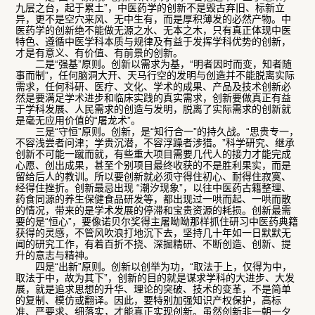
九层之台，起于累土”，中医药学的创新不是毁古弃旧、标新立
异，更不是空穴来风、无中生有，而是厚积薄发的必然产物。中
医药学的创新绝不能做无源之水、无本之木，只有真正体现中医
特色、遵循中医学科本质与规律及有益于发挥学科优势的创新，
才是有意义、有价值、有前景的创新。
二是“强基”原则。创新以需求为基，“明者因时而变，知者随
事而制”，任何脑洞大开、天马行空的发明与创造并不能脱离实际
需求，任何科研、医疗、文化、学术的成果、产品及技术创新必
然是要满足学术进步和临床实践的真实需求，创新要做真正有益
于学科发展、人民需求的创造与发明，脱离了实际需求的创新就
是毫无应用价值的“屠龙术”。
三是“守恒”原则。创新，是“知行合一”的持久战。“思贵专一，
不容浅尝者问津；学贵沉潜，不容浮躁者涉猎。”科学研究、继承
创新不可能一蹴而就，有些重大项目需要几代人的接力才能完成
心愿、创出成果，甚至个别项目最终收获的不是胜利果实，而是
留给后人的教训。所以要创新就必须守得住初心、耐得住寂寞、
经得住挫折。创新最忌出现 “潮汐现象”，以往中医药古籍整理、
药食同源的养生保健食品研发等，都出现过一哄而起、一哄而散
的情况，带来的是学术发展的停滞和宝贵资源的耗损。创新最需
要的是“恒心”，要像诺贝尔奖得主屠呦呦那样抓住研习中医药典籍
获得的灵感，不管风吹浪打地沉下去，坚持几十年如一日默默无
闻的研究工作，有着百折不挠、深掘精研、不断创造、创新、提
升的意志与精神。
四是“出新”原则。创新以创举为功，“取法于上，仅得为中，
取法于中，故为其下”，创新的目的就是谋求学科的大进步、大发
展，就是追求思想的升华、理论的突破、技术的变革，不是简单
的复制、模仿或翻译。因此，要特别加强知识产权保护，高标
准、严要求、细落实，才能真正实现创新。虽然创新非一朝一夕