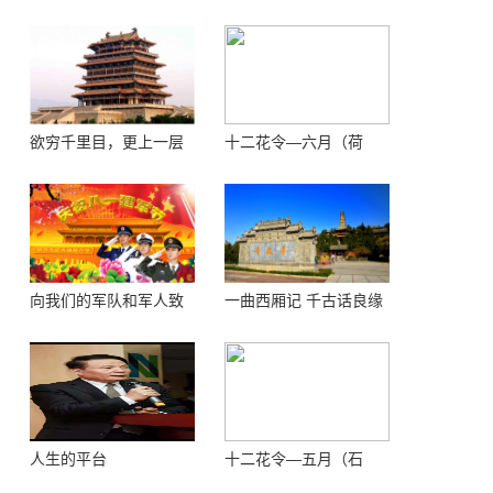
欲穷千里目，更上一层
十二花令—六月（荷
楼 ——登鹳鹊楼感怀
花）
向我们的军队和军人致
一曲西厢记 千古话良缘
敬！
人生的平台
十二花令—五月（石
榴）