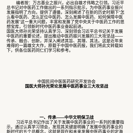
编者按：万古基业之振兴，必出自雄才伟略之引领。习近平
总书记对中医药工作做出的一系列指示批示，为中医药事业振兴
发展指明了方向，提供了遵循，深刻阐述了在新的历史时期下“怎
么看中医药、怎么定位中医药、怎么发展中医药、如何保障中医
药发展”这一重大问题，丰富和发展了党中央关于中医药工作的思
想宝库，引领新时代中医药事业奋起前进。
国医大师孙光荣坚持认真学习、深刻领会习近平总书记关于发展
中医药的重要论述，提出推动中医药振兴发展的三大攻坚战——
传承、融合、创新，并深入阐述其旨、其理、其法。这是近年来
难得的一篇雄文大作，原载于中国中医药报，我们将此文转载如
下，供各位医药同仁们学习和参考。
中国民间中医医药研究开发协会
国医大师孙光荣论发展中医药事业三大攻坚战
一、传承——中华文明保卫战
习近平总书记作出了关于发展中医药事业的一系列的重要指
示，通过认真学习领会，发现其关键是明确了发展中医药事业的
新时代的五个总概念，这就是现在和未来发展中医药事业的定海