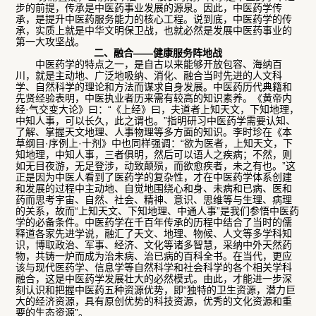
步的前提，传承是中医药事业发展的源泉。因此，中医药学传
承，是提升中医药服务能力的核心工程。说到底，中医药学的传
承，实质上就是中华文明保卫战，也就必然是发展中医药事业的
第一大攻坚战。
二、融合——健康服务阵地战
中医药学的特点之一，是自古以来能够开放包容、海纳百
川，就是主动地、广泛地吸纳、消化、融合当时先进的人文科
学、自然科学的理论和方法而谋求自身发展。中医药历代典籍和
先贤经验表明，中医执业者历来需有较高的知识素养。《黄帝内
经·气交变大论》曰：“《上经》曰，夫道者上知天文，下知地理，
中知人事，可以长久，此之谓也。”指明研习中医药学需要认知、
了解、掌握天文地理、人事物理等多方面的知识。李时珍在《本
草纲目·序例上·十剂》中也同样强调：“欲为医者，上知天文，下
知地理，中知人事，三者俱明，然后可以语人之疾病；不然，则
如无目夜游，无足登涉，动致颠殒，而欲愈疾者，未之有也。”这
正是因为中医人看到了医药学的复杂性，才在中医药学体系创建
和发展的过程中主动地、自觉地围绕心和身、未病和已病、医和
药而思考宇宙、自然、社会、精神、意识、思维等与生理、病理
的关系，故而“上知天文、下知地理、中通人事”是我们参悟中医药
学的必备条件。中医药学在千百年传承的历程中结合了当时的儒
释道各家先进学说，融汇了天文、地理、物候、人文等多学科知
识，博取政治、军事、经济、文化等诸多智慧，采纳中外天然药
物，共铸一炉而成为治未病、治已病的百科全书。在当代，更应
该与现代医药学、信息学等自然科学和社会科学的各个相关学科
融合，这是中医药学发展壮大的必然模式。由此，才能进一步深
刻认识和把握中医药五种资源优势，即“独特的卫生资源，潜力巨
大的经济资源，具有原创优势的科技资源，优秀的文化资源和重
要的生态资源”。