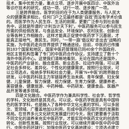
技术，集中优势力量，重点立项、逐步开展中医四诊、中医外治
等诊疗技术的研究，成功一项、试行一项、逐步推广一项。
三是跨界融合。医学的目的在于为人类健康服务，与人民大
众的健康需求相比，任何门户之见最终都是“自戕”而没有学术价值
的。而医学作为人民生存、生活的刚需，更要广泛参与到社会服
务中，这就是所谓的“计利当计天下利”。中医药服务可以参与民生
所需的供给侧改革，与食品安全、环境保护、农村扶贫、创新创
业等各种工作相融合，这样才能真正促使中医药学下沉基层，才
能真正接地气、惠民生。同时，“一带一路”倡议和“走出去”战略的
实施，为中医药走向世界提供了畅通途径。目前，中医药已传播
到183个国家和地区，国家中医药管理局已同40余个外国政府、
地区主管机构签署了专门的中医药合作协议，支持建立了数十个
海外中医药中心。这使我们清晰地看到，无论在国内还是国外，
中医药的产业链长、融合度高、新业态多、拉动作用强，可以满
足社会多样化、差异化、个性化的健康需求。按照行业现状，可
以立项选点，吸纳多学科和社会力量，开展“N+中医”的跨界融合
研发，以中医药科技主力军链接养生治未病、青年保健、妇女保
健、儿童保健、智力保健、视力保健、生育力保健、健康养老、
美容健身、健康旅游、中药种植、中药研发、健康食品、医器产
品开发等诸多领域。
四是文化融合。中医药学作为兼具科学性、社会学、哲学性
的学科，文化始终是其亮点。可以说，中医药学既是具有中国特
色的医学学科，也是融入了各种中华文化元素的学科，可以多层
次、宽领域、广覆盖地加以利用，形成中医药包容开放的发展新
格局。在世界多元文化研究发展盛行的今天，我们更要善于汲取
不同文化的滋养来充实中医药学，才能实现中医药文化的创造性
转化、创新性发展。按照行业现状，可以继续开展中医中药中国
行、中医中药环球行；加强中医药文化基地建设；立项选点建立