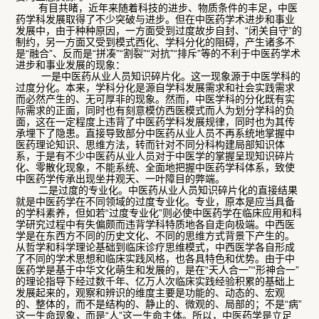
有目共睹，近年来随着科技的进步、物质条件的丰足，中医
药学科发展取得了不少突破与进步。但在中医药学术进步和事业
发展中，由于种种原因，一方面受到过度故步自封、“闭关自守”的
制约，另一方面又受到模式西化、学科分化的阻碍，产生诸多不
是“融合”、反而是“拼凑”“割裂”“对抗”“排斥”等的不利于中医药学术
进步和事业发展的现象：
一是中医药从业人员知识碎片化。这一现象源于中医学科的
过度分化。本来，学科分化是源自学科发展需求和社会实践需求
而必然产生的、无可厚非的现象。然而，中医学科的分化既有实
际需求的正面，同时也有刻意模仿西医模式而人为划分学科的负
面，这在一定程度上违背了中医药学科发展规律，同时也为其传
承埋下了隐患。直接导致部分中医药从业人员不再系统地掌握中
医药理论知识、思维方法，转而针对不同分科构建局部知识体
系，于是有不少中医药从业人员对于中医学的掌握呈现知识碎片
化、零散化现象，不能系统、全面地把握中医药学科体系，致使
中医药学传承出现坐井观天、一叶障目的弊端。
二是过度的专业化。中医药从业人员知识碎片化的直接结果
就是中医药学在不同领域的过度专业化。专业，原本是应当具备
的学科素养，但如若“过度专业化”则必使中医药学在临床应用和科
学研究过程中有失偏颇而违背学科特质地各自走向极端。中西医
学是在东西方不同的历史文化、不同的思维方式背景下产生的。
从哲学和科学理论基础到临床诊疗思维模式，中西医学各自形成
了不同的学术思想和临床实践风格，也各具特色和优势。由于中
医药学是基于中华文化萌生和发展的，是在“天人合一”“形神合一”
的理论指导下经过数千年、亿万人次临床实践经验积累的基础上
发展起来的，观察和辨识的维度主要是功能的、动态的、宏观
的、整体的，而不是结构的、静止的、微观的、局部的；不是“病”
这一生命现象，而是“人”这一生命主体。所以，中医药学是立足