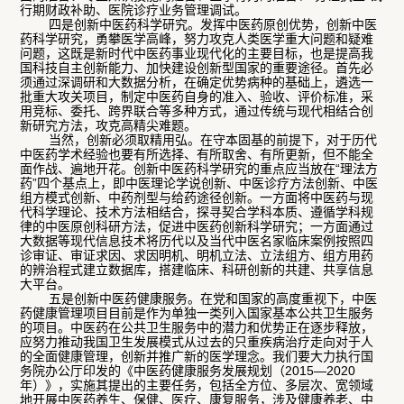
行期财政补助、医院诊疗业务管理调试。
四是创新中医药科学研究。发挥中医药原创优势，创新中医
药科学研究，勇攀医学高峰，努力攻克人类医学重大问题和疑难
问题，这既是新时代中医药事业现代化的主要目标，也是提高我
国科技自主创新能力、加快建设创新型国家的重要途径。首先必
须通过深调研和大数据分析，在确定优势病种的基础上，遴选一
批重大攻关项目，制定中医药自身的准入、验收、评价标准，采
用竞标、委托、跨界联合等多种方式，通过传统与现代相结合创
新研究方法，攻克高精尖难题。
当然，创新必须取精用弘。在守本固基的前提下，对于历代
中医药学术经验也要有所选择、有所取舍、有所更新，但不能全
面作战、遍地开花。创新中医药科学研究的重点应当放在“理法方
药”四个基点上，即中医理论学说创新、中医诊疗方法创新、中医
组方模式创新、中药剂型与给药途径创新。一方面将中医药与现
代科学理论、技术方法相结合，探寻契合学科本质、遵循学科规
律的中医原创科研方法，促进中医药创新科学研究；一方面通过
大数据等现代信息技术将历代以及当代中医名家临床案例按照四
诊审证、审证求因、求因明机、明机立法、立法组方、组方用药
的辨治程式建立数据库，搭建临床、科研创新的共建、共享信息
大平台。
五是创新中医药健康服务。在党和国家的高度重视下，中医
药健康管理项目目前是作为单独一类列入国家基本公共卫生服务
的项目。中医药在公共卫生服务中的潜力和优势正在逐步释放，
应努力推动我国卫生发展模式从过去的只重疾病治疗走向对于人
的全面健康管理，创新并推广新的医学理念。我们要大力执行国
务院办公厅印发的《中医药健康服务发展规划（2015—2020
年）》，实施其提出的主要任务，包括全方位、多层次、宽领域
地开展中医药养生、保健、医疗、康复服务，涉及健康养老、中