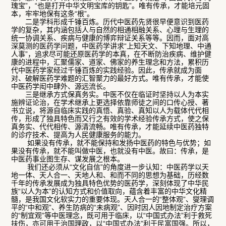
瑰宝”，“也是打开中华文明宝库的钥匙”。唯有传承，才能培元固
本，牢牢地保有这条“根”。
二是学科形成千锤百炼。历代中医药先贤很早便意识到医药
学的复杂，其内涵包括人与自然的相通相融关系、心理与生理的
统一协调关系、疾病与健康的博弈辩证关系等等。因而，面对高
深莫测的医药学问题，中医药学讲求“上知天文、下知地理、中通
人事”，追求尽可能还原医药学的本真，在不断防治疾病、维护健
康的进程中，汇聚儒家、道家、佛家的养生理念和方法，累积历
代中医药学家经过千锤百炼的实践经验。因此，传承就成为面
对、破解医药学难题的汇智聚力的最好方式。唯有传承，才能使
中医药学闳中肆外、源远流长。
三是继承方式保真务实。中医不仅在临证时坚持以人为本实
施辨证论治，在学术继承上更选择依靠师徒之间的口传心授、著
书立说，将源自临床实践的真悟、真验、真知以人为载体代代相
传，形成了独具特色而又行之有效的学术经验传承方式，使之保
真务实、代代相传、源清流畅。唯有传承，才能延续中医药独特
的诊疗技术、提高为人民健康服务的能力。
如果没有传承，就不能保持和发扬中医药的特色与优势；如
果没有传承，就不能叫做中医，也就没有中医。故曰：传承，是
中医药事业图生存、谋发展之根本。
我们还必须从“文化自信”的角度进一步认知：中医药学以天
地一体、天人合一、天地人和、和而不同的思想为基础，历经数
千年的传承发展成为独具特色优势的医药学，深刻体现了中华民
族“以人为本”的认知方式和价值取向，蕴含着丰富的中华文化精
髓，是我国文化软实力的重要体现。天人合一的“整体观”、燮理调
平的“中和观”、养生防病的“未病观”、因时因人因地制定治疗方案
的“制宜观”等中医理念，既可用于临床，以“中国式办法”利于救死
扶伤，亦可用于治国理政，以“中国式办法”利于民富国强。所以，