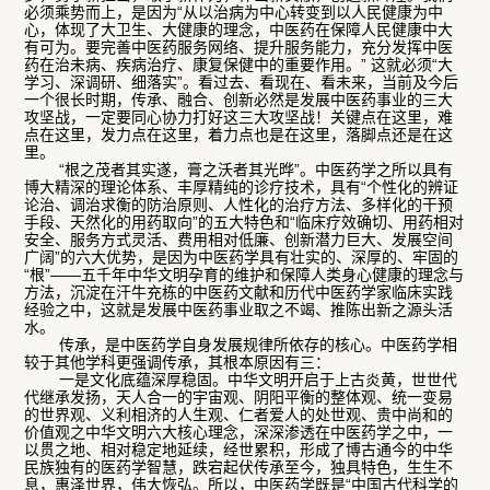
必须乘势而上，是因为“从以治病为中心转变到以人民健康为中
心，体现了大卫生、大健康的理念，中医药在保障人民健康中大
有可为。要完善中医药服务网络、提升服务能力，充分发挥中医
药在治未病、疾病治疗、康复保健中的重要作用。” 这就必须“大
学习、深调研、细落实”。看过去、看现在、看未来，当前及今后
一个很长时期，传承、融合、创新必然是发展中医药事业的三大
攻坚战，一定要同心协力打好这三大攻坚战！关键点在这里，难
点在这里，发力点在这里，着力点也是在这里，落脚点还是在这
里。
“根之茂者其实遂，膏之沃者其光晔”。中医药学之所以具有
博大精深的理论体系、丰厚精纯的诊疗技术，具有“个性化的辨证
论治、调治求衡的防治原则、人性化的治疗方法、多样化的干预
手段、天然化的用药取向”的五大特色和“临床疗效确切、用药相对
安全、服务方式灵活、费用相对低廉、创新潜力巨大、发展空间
广阔”的六大优势，是因为中医药学具有壮实的、深厚的、牢固的
“根”——五千年中华文明孕育的维护和保障人类身心健康的理念与
方法，沉淀在汗牛充栋的中医药文献和历代中医药学家临床实践
经验之中，这就是发展中医药事业取之不竭、推陈出新之源头活
水。
传承，是中医药学自身发展规律所依存的核心。中医药学相
较于其他学科更强调传承，其根本原因有三：
一是文化底蕴深厚稳固。中华文明开启于上古炎黄，世世代
代继承发扬，天人合一的宇宙观、阴阳平衡的整体观、统一变易
的世界观、义利相济的人生观、仁者爱人的处世观、贵中尚和的
价值观之中华文明六大核心理念，深深渗透在中医药学之中，一
以贯之地、相对稳定地延续，经世累积，形成了博古通今的中华
民族独有的医药学智慧，跌宕起伏传承至今，独具特色，生生不
息，惠泽世界，伟大恢弘。所以，中医药学既是“中国古代科学的