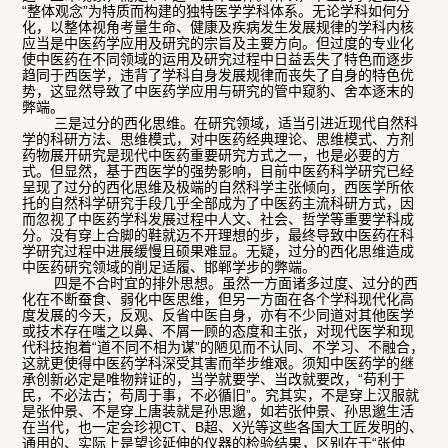
“整体观念”为特质而构建的独特医学学科体系。无论学科如何分
化，以整体视角考量生命、健康及疾病发生发展规律的学科内核
应当是中医药学应用及研究的宗旨及主要方向。但过度的专业化
使中医药在不同领域的运用及研究过程中日益丢失了特色而逐步
趋同于西医学，违背了学科自身发展规律而丧失了自身的特色优
势，这显然导致了中医药学应用与研究的管中窥豹、舍本逐末的
弊端。
三是过分的西化思维。在研究领域，适当引进近现代自然科
学的科研方法、思维模式，对中医药经典理论、思维模式、方剂
药物展开研究是现代中医药重要研究方式之一，也是必要的方
式。但显然，基于西医学的强势影响，目前中医药科学研究已经
呈现了过分的西化思维及极端的自然科学主张倾向，西医学所依
托的自然科学研究手段几乎全部成为了中医药主流科研方式，因
而忽视了中医药学科发展过程中人文、社会、哲学等重要学科成
分。没有穿上合脚的鞋就迈不开理想的步，最终导致中医药在科
学研究过程中进展缓慢且硕果难显。无疑，过分的西化思维造成
中医药研究领域的削足适履、邯郸学步的弊端。
四是不合时宜的排外思想。虽然一方面诸多过度、过分的西
化在不断蚕食、弱化中医思维，但另一方面在各个学科现代化高
度发展的今天，反观、反省中医自身，亦有不少同道对其他医学
或技术存在嗤之以鼻、不屑一顾的态度和主张，对现代医学和现
代科技抱着“道不同不相为谋”的陋见而不认同、不学习、不融合，
这就更使得中医药学科深受其害而举步维艰。须知中医药学的继
承创新必定是唯物辩证的，当学就要学、当改就要改，“苟利于
民，不必法古；苟周于事，不必循旧”。究其实，不是穿上汉服就
是张仲景、不是穿上唐装就是孙思邈，如若张仲景、孙思邈生活
在当代，也一定会珍视CT、B超、X光等这些各国大工匠发明的、
通用的、实际上是望诊延伸的仪器的检验结果，区别在于“张仲