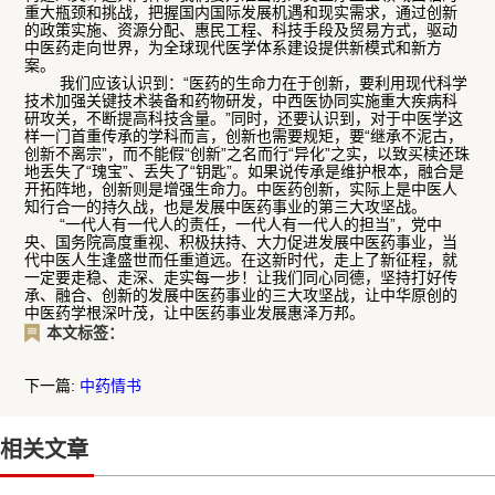
重大瓶颈和挑战，把握国内国际发展机遇和现实需求，通过创新
的政策实施、资源分配、惠民工程、科技手段及贸易方式，驱动
中医药走向世界，为全球现代医学体系建设提供新模式和新方
案。
我们应该认识到：“医药的生命力在于创新，要利用现代科学
技术加强关键技术装备和药物研发，中西医协同实施重大疾病科
研攻关，不断提高科技含量。”同时，还要认识到，对于中医学这
样一门首重传承的学科而言，创新也需要规矩，要“继承不泥古，
创新不离宗”，而不能假“创新”之名而行“异化”之实，以致买椟还珠
地丢失了“瑰宝”、丢失了“钥匙”。如果说传承是维护根本，融合是
开拓阵地，创新则是增强生命力。中医药创新，实际上是中医人
知行合一的持久战，也是发展中医药事业的第三大攻坚战。
“一代人有一代人的责任，一代人有一代人的担当”，党中
央、国务院高度重视、积极扶持、大力促进发展中医药事业，当
代中医人生逢盛世而任重道远。在这新时代，走上了新征程，就
一定要走稳、走深、走实每一步！让我们同心同德，坚持打好传
承、融合、创新的发展中医药事业的三大攻坚战，让中华原创的
中医药学根深叶茂，让中医药事业发展惠泽万邦。
本文标签：
下一篇:
中药情书
相关文章