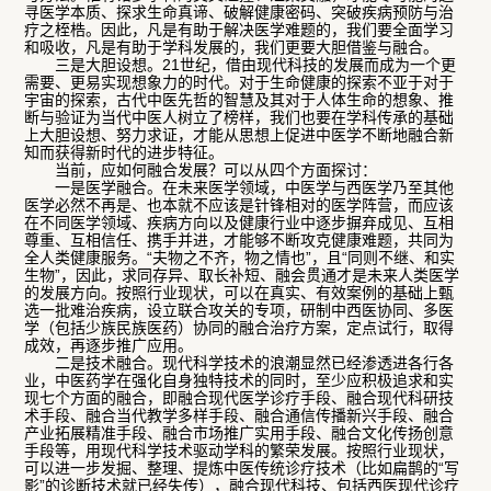
寻医学本质、探求生命真谛、破解健康密码、突破疾病预防与治
疗之桎梏。因此，凡是有助于解决医学难题的，我们要全面学习
和吸收，凡是有助于学科发展的，我们更要大胆借鉴与融合。
三是大胆设想。21世纪，借由现代科技的发展而成为一个更
需要、更易实现想象力的时代。对于生命健康的探索不亚于对于
宇宙的探索，古代中医先哲的智慧及其对于人体生命的想象、推
断与验证为当代中医人树立了榜样，我们也要在学科传承的基础
上大胆设想、努力求证，才能从思想上促进中医学不断地融合新
知而获得新时代的进步特征。
当前，应如何融合发展？可以从四个方面探讨：
一是医学融合。在未来医学领域，中医学与西医学乃至其他
医学必然不再是、也本就不应该是针锋相对的医学阵营，而应该
在不同医学领域、疾病方向以及健康行业中逐步摒弃成见、互相
尊重、互相信任、携手并进，才能够不断攻克健康难题，共同为
全人类健康服务。“夫物之不齐，物之情也”，且“同则不继、和实
生物”，因此，求同存异、取长补短、融会贯通才是未来人类医学
的发展方向。按照行业现状，可以在真实、有效案例的基础上甄
选一批难治疾病，设立联合攻关的专项，研制中西医协同、多医
学（包括少族民族医药）协同的融合治疗方案，定点试行，取得
成效，再逐步推广应用。
二是技术融合。现代科学技术的浪潮显然已经渗透进各行各
业，中医药学在强化自身独特技术的同时，至少应积极追求和实
现七个方面的融合，即融合现代医学诊疗手段、融合现代科研技
术手段、融合当代教学多样手段、融合通信传播新兴手段、融合
产业拓展精准手段、融合市场推广实用手段、融合文化传扬创意
手段等，用现代科学技术驱动学科的繁荣发展。按照行业现状，
可以进一步发掘、整理、提炼中医传统诊疗技术（比如扁鹊的“写
影”的诊断技术就已经失传），融合现代科技、包括西医现代诊疗