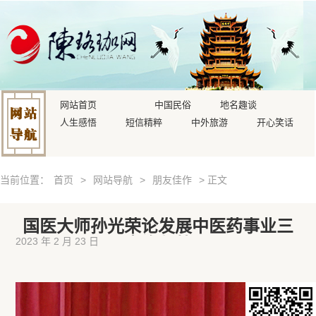
网站首页
中国民俗
地名趣谈
人生感悟
短信精粹
中外旅游
开心笑话
当前位置：
首页
>
网站导航
>
朋友佳作
> 正文
国医大师孙光荣论发展中医药事业三
大攻坚战
2023 年 2 月 23 日