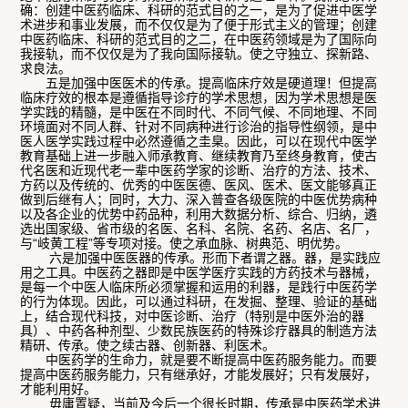
确：创建中医药临床、科研的范式目的之一，是为了促进中医学
术进步和事业发展，而不仅仅是为了便于形式主义的管理；创建
中医药临床、科研的范式目的之二，在中医药领域是为了国际向
我接轨，而不仅仅是为了我向国际接轨。使之守独立、探新路、
求良法。
五是加强中医医术的传承。提高临床疗效是硬道理！但提高
临床疗效的根本是遵循指导诊疗的学术思想，因为学术思想是医
学实践的精髓，是中医在不同时代、不同气候、不同地理、不同
环境面对不同人群、针对不同病种进行诊治的指导性纲领，是中
医人医学实践过程中必然遵循之圭臬。因此，可以在现代中医学
教育基础上进一步融入师承教育、继续教育乃至终身教育，使古
代名医和近现代老一辈中医药学家的诊断、治疗的方法、技术、
方药以及传统的、优秀的中医医德、医风、医术、医文能够真正
做到后继有人；同时，大力、深入普查各级医院的中医优势病种
以及各企业的优势中药品种，利用大数据分析、综合、归纳，遴
选出国家级、省市级的名医、名科、名院、名药、名店、名厂，
与“岐黄工程”等专项对接。使之承血脉、树典范、明优势。
六是加强中医医器的传承。形而下者谓之器。器，是实践应
用之工具。中医药之器即是中医学医疗实践的方药技术与器械，
是每一个中医人临床所必须掌握和运用的利器，是践行中医药学
的行为体现。因此，可以通过科研，在发掘、整理、验证的基础
上，结合现代科技，对中医诊断、治疗（特别是中医外治的器
具）、中药各种剂型、少数民族医药的特殊诊疗器具的制造方法
精研、传承。使之续古器、创新器、利医术。
中医药学的生命力，就是要不断提高中医药服务能力。而要
提高中医药服务能力，只有继承好，才能发展好；只有发展好，
才能利用好。
毋庸置疑，当前及今后一个很长时期，传承是中医药学术进