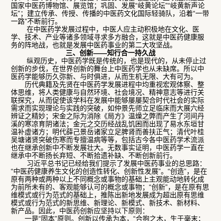
国家中医药博物馆、展览馆；巩固、发展“岐黄论坛”“岐黄新声论
坛”；建立传承、传授、传播的中医药文化国际轻骑队，沿着“一带
一路”不断前行。
在中医药学发展过程中，中医人应主动积极地在文化、医
学、技术、产业等诸多领域寻求多方融合，这就是中医药健康服
务的阵地战，也就是发展中医药事业的第二大攻坚战。
三、创新——知行合一持久战
纵观历史，中医药学既是传统的，也是现代的，从未停止过
创新的步伐，在世界创新的舞台上中医药学也从未缺席。所以中
医药学能够历久弥新、与时俱进，从而生机无限、大有可为。
历代典籍及先贤在中医药学发展进程中均重视宏观体察、整
体思维，将人类健康与自然环境、社会境况、精神意志等进行关
联探究，从而促使该学科在发展中能够屡屡契合时代社会的实际
需求而实现理论与实践的突破，如仲景先师立足临床而大展六经
辨证之精妙；宋金之际为消除《局方》温燥之弊而产生了河间丹
溪的寒凉育阴诸法；金元之交历经战乱饥困而出现了易水东垣甘
温补虚诸方；明代薛己景岳诸家立足脾肾而善扶正气；清代叶桂
吴塘诸贤突破伤寒而专擅温病等等，包括古今各中医药学术流派
也在继承创新中不断发展壮大。无数事实证明，中医药学一直在
继承中不断扬长弃短、不断拾遗补缺、不断创新前行。
习近平总书记已经给我们提示了发展中医药事业的总思路：
“中医药健康养生文化的创造性转化、创新性发展”。“创造”，是在
原有两种或两种以上不同概念或事物的基础上主观能动地转化成
为前所未有的、客观能够认可的概念或事物；“创新”，是在原有思
维模式或行为范式的基础上，推陈出新地发展成为超出原有思维
模式或行为范式的新思维、新理论、新模式、新技术、新材料、
新产品。因此，中医药创新应坚持以下原则：
一是“固本”原则。创新以传承为本，“合抱之木，生于毫末；