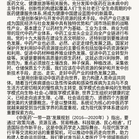
医药文化、健康旅游等相关服务。充分发挥中医药在治未病中的
主导作用，创新性的构建起覆盖人们“生长壮老已”全生命周期的中
医药健康服务体系,将成为健康中国建设蓝图中的新篇章。
六是创新保护与开发中药资源的技术手段。中药产业已逐渐
成为国民经济与社会发展中具有独特优势和广阔市场前景的战略
性产业，基本建立了以药材生产为基础、工业为主体、商业为纽
带的现代中药产业体系，中药工业龙头企业正向全产业链进行布
局。党的十九大报告在建设生态文明部分，还特别提到要推进绿
色发展，中药产业也必须、必然、必定走绿色发展之路。国家对
保护开发利用好中药资源提出的主要任务包括加强中药资源保护
和利用、促进中药材种植养殖业绿色发展、促进中药工业转型升
级等。关键是要拥有高质量的原生药材，这就必须兴利除弊、顺
势而为，重点必须放在土壤改良、种子保真、种植改进、采集依
时、仓储保质五个方面，我们应该在中药资源的保护和开发中创
新技术手段，走出、走实、走好中药产业的绿色发展之路。
七是用创新驱动中医药走向世界，助力构建人类命运共同
体。随着当代疾病谱由以急性传染病和感染性疾病为主向与不良
生活方式密切相关的慢性病为主转变, 医学模式也由单纯的生物医
学模式向生物-社会-心理医学模式革新, 世界卫生组织对健康的定
义，已经走向追求生理、心理、社会适应能力、道德四个方面健
康完美的大健康概念，于是以整体观、系统论为核心的中医药学
就越来越受到当代医学界的高度重视，成为现代医学体系建设的
重要探索方向。
《中医药“一带一路”发展规划（2016—2020年）》指出，要
通过“政策沟通、资源互通、贸易畅通、科技联通、民心相通”，打
造国际合作新平台，这是中医药学走入国际舞台、与现代医学进
行平等交流和对话的重要契机，可以推动中医药走向世界，助力
构建人类命运共同体。我们要对准当前人类医疗卫生领域面临的