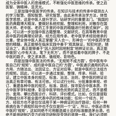
成为全体中医人的思维模式，不断强化中医思维的传承。使之启
医智、铸精神、显灵光。
三是加强中医医学的传承。在知识与技术的传承中窥测古人
的学习智慧、感知智慧、研究智慧，由此来传承治学方法，体悟
医学思想，这是中医人提升学识、钻研学问的重要法门。“我国的
医药典籍博大精深，要做好系统挖掘、整理和利用，对散存在国
医大师、老中医、老药工手里的中医药精髓进行抢救式保护”。因
此，可以进一步加强中医古籍整理、文献研究，在高等教育中提
高中医药经典理论研读、经方应用传承、老中医学术经验继承的
比重，使全体中医人真正掌握“天人合一、形神合一”的中医药学思
想的精髓，真正能够在临床实践中善于“观其脉证，知犯何逆，随
证治之”，真正能够善于“因人因时因地制宜”地辨证论治，真正能
够做到“心中有大法，笔下无死方”。而不是挂着中医的牌子、不走
中医的路子。使之求本质、循规矩、彰特色。
四是加强中医医法的传承。“无规矩不成方圆”，但中医有中
医自己的“规矩”、成的是中医自己的“方圆”，中医通识通用的药从
方用、方随法出、法因证立、方证对应等，就是中医的立法组方
的规矩。因此，可以进一步通过发掘、整理、传承、科研、验
证，建立中医本身的规范、标准、治法、治则，使中医的辨证论
治真正有章可循、有法可依。可以试行分科、分批重新审视、修
订、重建各种中医的规范、标准、路径，探寻契合中医本质、符
合中医学学科规律、彰显中医学特色优势的真正范式，而不是模
仿、套用、攀比西医诊疗、科研、评价模式。比如，仅仅是提取
药物成分并不能全面代表中药的性味功能；任何一个经方、时
方、经验方也不是仅仅适用于某一种病证的治疗路径；任何一种
疾病在各个病程阶段中也不仅仅是同一个“证”。所以，中医必须有
中医的“规矩”，这如同绝不可用酿造威士忌的标准酿造茅台酒，也
绝不能用研制巧克力的规范研制茯苓饼的道理一样。我们必须明