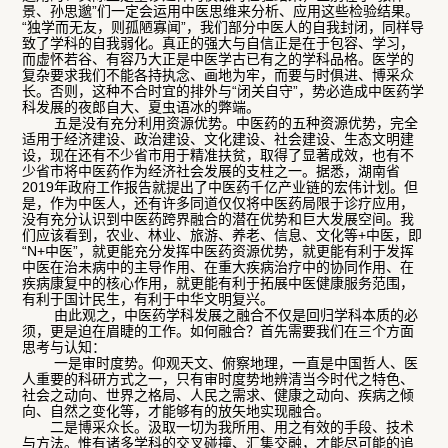
景、孙思邈”们一定会运用中医思维来分析、应用这些检验结果。
“独学而无友，则孤陋寡闻”，我们部分中医人的自我封闭，同样导
致了学科的自我弱化。真正的强大与自信正是在于包容、学习，
而虚怀若谷、有容乃大正是中医学古已有之的学科品格。医学的
复杂要求我们不能各持执念、画地为牢，而要与时俱进、博采众
长。否则，这种不合时宜的排外与“闭关自守”，势必造成中医药学
科发展的夜郎自大、夏虫语冰的弊端。
五是没有充分利用资源优势。中医药的五种资源优势，完全
适用于经济建设、政治建设、文化建设、社会建设、生态文明建
设，现在还有不少省市用于精准扶贫，取得了显著成效，也有不
少省市将中医药作为经济社会发展的支柱之一。据悉，湖南省
2019年政府工作报告就提出了中医药千亿产业链的宏伟计划。但
是，作为中医人，还有许多同道仅仅将中医药局限于诊疗应用，
没有充分认识到中医药跨界融合的潜在优势和巨大发展空间。我
们应该看到，农业、林业、旅游、养老、信息、文化等+中医，即
“N+中医”，就更能充分发挥中医药资源优势，就更能有利于发挥
中医在治未病中的主导作用、在重大疾病治疗中的协同作用、在
疾病康复中的核心作用，就更能有利于拓展中医健康服务范围，
有利于国计民生，有利于中华文明复兴。
由此观之，中医药学科发展之融合不仅是回归学科本质的必
须，更是迫在眉睫的工作。如何融合？首先需要我们在三个方面
思考与认知：
一是审时度势。仰观天文、俯察地理，一直是中国哲人、医
人重要的科研方式之一，只有审时度势地辨清当今时代之特色、
社会之动向、世界之格局、人民之需求、健康之动向、疾病之倾
向、自然之变化等，才能够有的放矢地实现融合。
二是博采众长。汲取一切为我所用、用之有效的手段、技术
与方法。惟有诸多学科的交叉碰撞、汇集交融，才能尽可能的追