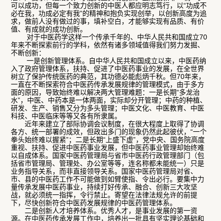
可以成功，但每一个致力创新的中医人都应明志笃行，以“功成不
必在我，功成必定有我”的精神和抱负实现创举，以创新高度为追
求，做前人没有做过的事，填补空白，才能够实现有品质、有价
值、有成就的成功创新。
对于中医药学这样一个传承千年的、中华人民共和国成立70
年来不断探索前行的学科，依然有诸多领域值得我们努力发掘、
不断创新：
一是创新管理体系。自中华人民共和国成立以来，中医药纳
入了政府管理体系，扶持、促进了中医药事业的发展，在全世界
树立了保护传统医药的典范，其功德必能彪炳千秋。但70年来，
一直在不断探索符合中医药传承发展规律的管理模式，由于多方
面的原因，导致始终难以解决两大管理难题：一是长期“多龙治
水”，中医、中药本是一体两面，实际却分开管理；中药的种植、
研发、生产、销售又分为多头管理；中医文化、中医教育、中医
科技、中医临床等等又各有所隶属。
近年来建立了部际协调会议制度，在很大程度上取得了协调
各方、统一部署的成效，但政出多门的现象仍然此起彼伏，“一个
拳头始终难以握紧”；二是长期“上盛下虚”，党中央、国务院高度
重视、扶持、促进中医药事业发展，但中医药事业管理却始终难
以自成体系。国家中医药管理局与省市中医药行政管理部门（包
括省市管理局、管理处、办公室等等，连名称都未能统一）只是
业务指导关系，而非直接领导关系。国家中医药管理局对省、
市、县的中医药工作不可能做到如臂使指、令出必行。要集中力
量传承发展中医药事业，持续打好传承、融合、创新三大攻坚
战，就必须统一指挥，令行禁止。寄望在法律法规允许的前提
下，尽快创新符合中医药发展规律的中医药管理体系。
二是创新人才培养体系。优秀人才，是事业发展的第一资
源。在中医药传承发展工作中，培养出一批具有坚实理论基础和