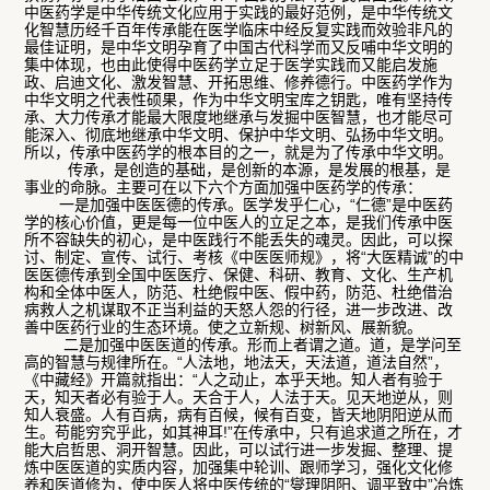
中医药学是中华传统文化应用于实践的最好范例，是中华传统文
化智慧历经千百年传承能在医学临床中经反复实践而效验非凡的
最佳证明，是中华文明孕育了中国古代科学而又反哺中华文明的
集中体现，也由此使得中医药学立足于医学实践而又能启发施
政、启迪文化、激发智慧、开拓思维、修养德行。中医药学作为
中华文明之代表性硕果，作为中华文明宝库之钥匙，唯有坚持传
承、大力传承才能最大限度地继承与发掘中医智慧，也才能尽可
能深入、彻底地继承中华文明、保护中华文明、弘扬中华文明。
所以，传承中医药学的根本目的之一，就是为了传承中华文明。
传承，是创造的基础，是创新的本源，是发展的根基，是
事业的命脉。主要可在以下六个方面加强中医药学的传承：
一是加强中医医德的传承。医学发乎仁心，“仁德”是中医药
学的核心价值，更是每一位中医人的立足之本，是我们传承中医
所不容缺失的初心，是中医践行不能丢失的魂灵。因此，可以探
讨、制定、宣传、试行、考核《中医医师规》，将“大医精诚”的中
医医德传承到全国中医医疗、保健、科研、教育、文化、生产机
构和全体中医人，防范、杜绝假中医、假中药，防范、杜绝借治
病救人之机谋取不正当利益的天怒人怨的行径，进一步改进、改
善中医药行业的生态环境。使之立新规、树新风、展新貌。
二是加强中医医道的传承。形而上者谓之道。道，是学问至
高的智慧与规律所在。“人法地，地法天，天法道，道法自然”，
《中藏经》开篇就指出：“人之动止，本乎天地。知人者有验于
天，知天者必有验于人。天合于人，人法于天。见天地逆从，则
知人衰盛。人有百病，病有百候，候有百变，皆天地阴阳逆从而
生。苟能穷究乎此，如其神耳!”在传承中，只有追求道之所在，才
能大启哲思、洞开智慧。因此，可以试行进一步发掘、整理、提
炼中医医道的实质内容，加强集中轮训、跟师学习，强化文化修
养和医道修为，使中医人将中医传统的“燮理阴阳、调平致中”冶炼