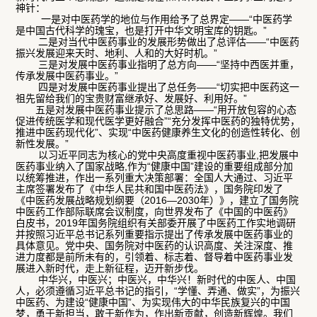
神针：
一是对中医药学的地位与作用给予了总界定——“中医药学
是中国古代科学的瑰宝，也是打开中华文明宝库的钥匙。”
二是对当代中医药事业的发展形势做出了总评估——“中医药
振兴发展迎来天时、地利、人和的大好时机。”
三是对发展中医药事业指明了总方向——“坚持中西医并重，
传承发展中医药事业。”
四是对发展中医药事业提出了总任务——“切实把中医药这一
祖先留给我们的宝贵财富继承好、发展好、利用好。”
五是对发展中医药事业提示了总思路——“用开放包容的心态
促进传统医学和现代医学更好融合”“充分发挥中医药的独特优势，
推进中医药现代化”、实现“中医药健康养生文化的创造性转化、创
新性发展。”
以习近平同志为核心的党中央高度重视中医药事业,把发展中
医药事业纳入了国家战略,作为“健康中国”建设的重要组成部分加
以统筹推进，作出一系列重大决策部署：全国人大通过、习近平
主席签署发布了《中华人民共和国中医药法》，国务院印发了
《中医药发展战略规划纲要（2016—2030年）》，建立了国务院
中医药工作部际联席会议制度，向世界发布了《中国的中医药》
白皮书，2019年国务院组织有关部委开展了中医药工作实地调研
并按照习近平总书记系列重要指示提出了传承发展中医药事业的
具体意见。党中央、国务院对中医药的认识高度、关注深度、推
进力度都是前所未有的，引领着、标志着、督导着中医药事业发
展进入新时代，走上新征程，迈开新步伐。
中华兴，中医兴；中医兴，中华兴！新时代的中医人、中国
人，必须遵循习近平总书记的指引，“学懂、弄通、做实”，为振兴
中医药、为建设“健康中国”、为实现伟大的中华民族复兴的中国
梦，勇于新担当，敢于新作为，作出新贡献，创造新辉煌。我们