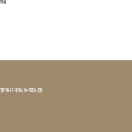
和雕
京伟达中医肿瘤医院