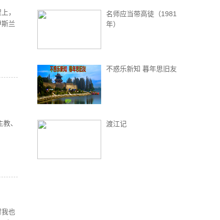
架上，
名师应当带高徒（1981
伊斯兰
年）
不惑乐新知 暮年思旧友
、
渡江记
时我也