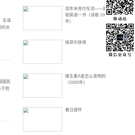
流年未肯付东流——题电
视英语一书（诗歌 1990
，言语
年）
间的水
埃菲尔铁塔
维生素A是怎么发明的
国国民
（2000年）
关于他
春日感怀