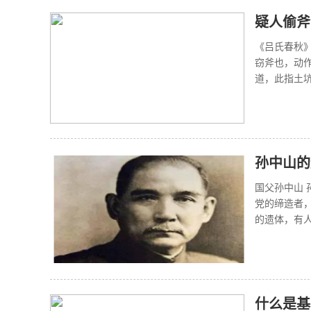
疑人偷斧
《吕氏春秋
窃斧也，动
道，此指土坑
孙中山的
国父孙中山
党的缔造者
的遗体，有人
什么是基