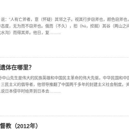
》说：“人有亡斧者，意（怀疑）其邻之子。视其行步窃斧也，颜色窃斧也
作态度，无为而不窃斧也。俄而（不久），抇（hú，挖掘）其谷（两山之
水沟）而得其斧。他日，复……...
遗体在哪里？
 孙中山先生是伟大的民族英雄和中国民主革命的伟大先驱，中华民国和中
，三民主义的倡导者，他领导推翻了中国两千多年的封建主义社会制度。
说日本侵华时给弄到日本去……...
督教（2012年）