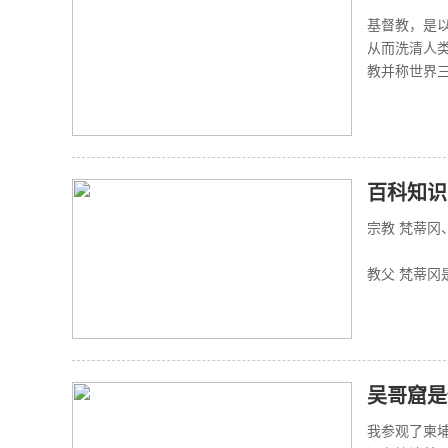
基督教，是
从而洗清人
教并称世界三
百科知识
宗教 梵蒂冈
宗
教父 梵蒂冈
吴哥窟是
我参观了柬