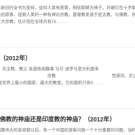
以新旧约全书为圣经，信仰人类有原罪，相信耶稣为神子，并被钉在十字
类的原罪、拯救人类的一种有神论宗教。基督教发源于犹太教，与佛教、
大宗教，估计现在全球共有15……...
（2012年）
、天主教、教父 各国佚闻趣事 马可·波罗与意大利面条
教 梵蒂冈、天主教
是世界上最小的国家，最大的教堂。它的面积只有0……...
佛教的神庙还是印度教的神庙？（2012年）
埔寨伟大的吴哥窟以后，有一个中国的游客问我一个十分重要的问题，当