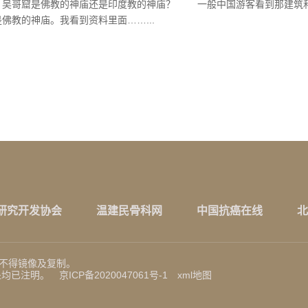
：吴哥窟是佛教的神庙还是印度教的神庙？ 一般中国游客看到那建筑
佛教的神庙。我看到资料里面……...
研究开发协会
温建民骨科网
中国抗癌在线
北
不得镜像及复制。
处均已注明。
京ICP备2020047061号-1
xml地图